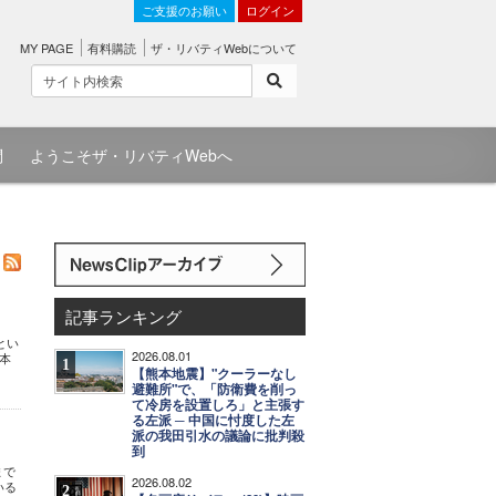
ご支援のお願い
ログイン
MY PAGE
有料購読
ザ・リバティWebについて
問
ようこそザ・リバティWebへ
記事ランキング
とい
2026.08.01
本
1
【熊本地震】"クーラーなし
避難所"で、「防衛費を削っ
て冷房を設置しろ」と主張す
る左派 ─ 中国に忖度した左
派の我田引水の議論に批判殺
到
まで
2026.08.02
いる
2