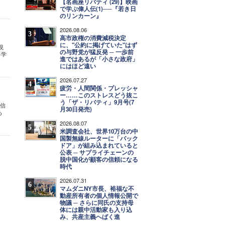
【名画座リバティ (29)】映画
で学ぶ偉人伝(1)──『若き日
のリンカーン』
2026.08.06
3
高市政権の消費減税決定
に、"公約に掲げていた"はず
現
の与野党が猛反発 ─ 一歩前
科学
進ではあるが「小さな政府」
にはほど遠い
2026.07.27
4
疲労・人間関係・プレッシャ
ー……このストレスどう抜こ
う「ザ・リバティ」9月号(7
、信
月30日発売)
あ
2026.08.07
5
米調査会社、世界10万台の中
国製無線ルーターに「バック
ドア」が組み込まれていると
公表 ─ サプライチェーンの
脱中国化が顧客の信頼になる
時代
2026.07.31
6
マムダニNY市長、裕福な不
動産所有者の個人情報公開で
物議 ─ さらに同氏の支持母
体には親中活動家も入り込
み、共産主義へばく進