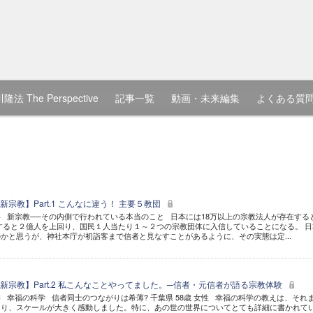
隆法 The Perspective
記事一覧
動画・未来編集
よくある質
宗教】Part.1 こんなに違う！ 主要５教団
 新宗教──その内側で行われている本当のこと 日本には18万以上の宗教法人が存在する
すると２億人を上回り、国民１人当たり１～２つの宗教団体に入信していることになる。 日
かと思うが、神社本庁が初詣客まで信者と見なすことがあるように、その実態は定...
新宗教】Part.2 私こんなことやってました。─信者・元信者が語る宗教体験
 幸福の科学 信者同士のつながりは希薄? 千葉県 58歳 女性 幸福の科学の教えは、それ
より、スケールが大きく感動しました。特に、あの世の世界についてとても詳細に書かれて