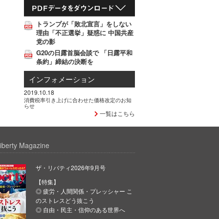
トランプが「敗北宣言」をしない
理由「不正選挙」疑惑に 中国共産
党の影
G20の日露首脳会談で 「日露平和
条約」締結の決断を
インフォメーション
2019.10.18
消費税率引き上げに合わせた価格改定のお知
らせ
一覧はこちら
iberty Magazine
ザ・リバティ2026年9月号
【特集】
◎ 疲労・人間関係・プレッシャー こ
のストレスどう抜こう
◎ 自由・民主・信仰のある世界へ