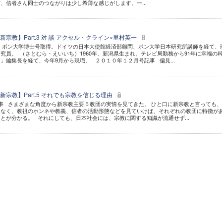
、信者さん同士のつながりは少し希薄な感じがします。一...
宗教】Part.3 対 談 アクセル・クライン×里村英一
）ボン大学博士号取得。ドイツの日本大使館経済部顧問、ボン大学日本研究所講師を経て、
究員。 （さとむら・えいいち）1960年、新潟県生まれ。テレビ局勤務から91年に幸福の
」編集長を経て、今年9月から現職。 ２０１０年１２月号記事 偏見...
宗教】Part.5 それでも宗教を信じる理由
事 さまざまな角度から新宗教主要５教団の実情を見てきた。 ひと口に新宗教と言っても
はなく、教祖のホンネや教義、信者の活動形態などを見ていけば、それぞれの教団に特徴が
とが分かる。 それにしても、日本社会には、宗教に関する知識が流通せず...