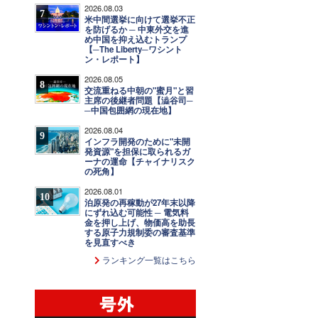
2026.08.03
7
米中間選挙に向けて選挙不正
を防げるか ─ 中東外交を進
め中国を抑え込むトランプ
【─The Liberty─ワシント
ン・レポート】
2026.08.05
8
交流重ねる中朝の"蜜月"と習
主席の後継者問題【澁谷司─
─中国包囲網の現在地】
2026.08.04
9
インフラ開発のために"未開
発資源"を担保に取られるガ
ーナの運命【チャイナリスク
の死角】
2026.08.01
10
泊原発の再稼動が27年末以降
にずれ込む可能性 ─ 電気料
金を押し上げ、物価高を助長
する原子力規制委の審査基準
を見直すべき
ランキング一覧はこちら