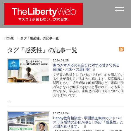
HOME
タグ「感受性」の記事一覧
タグ「感受性」の記事一覧
2024.04.29
傷つきすぎるのも自分に対する甘さである
(前編) - 未来への羅針盤
女子高の教員をしているのですが、心を病んでい
る生徒が増えているように感じます。家庭環境の
問題もあり、児童虐待や離婚問題など、家庭に踏
み込まないと解決できないと思われることも多い
のですが、学校の、家庭との関わり方について伺
えれば幸いです。
...
2017.12.24
Happy教育相談室 - 学園熱血教師のアドバイ
ス(68) 感情の起伏が激しい娘が「感受性」だ
と開き直ります。