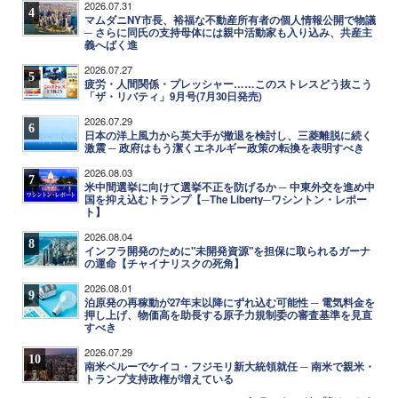
2026.07.31
4
マムダニNY市長、裕福な不動産所有者の個人情報公開で物議
─ さらに同氏の支持母体には親中活動家も入り込み、共産主
義へばく進
2026.07.27
5
疲労・人間関係・プレッシャー……このストレスどう抜こう
「ザ・リバティ」9月号(7月30日発売)
2026.07.29
6
日本の洋上風力から英大手が撤退を検討し、三菱離脱に続く
激震 ─ 政府はもう潔くエネルギー政策の転換を表明すべき
2026.08.03
7
米中間選挙に向けて選挙不正を防げるか ─ 中東外交を進め中
国を抑え込むトランプ【─The Liberty─ワシントン・レポー
ト】
2026.08.04
8
インフラ開発のために"未開発資源"を担保に取られるガーナ
の運命【チャイナリスクの死角】
2026.08.01
9
泊原発の再稼動が27年末以降にずれ込む可能性 ─ 電気料金を
押し上げ、物価高を助長する原子力規制委の審査基準を見直
すべき
2026.07.29
10
南米ペルーでケイコ・フジモリ新大統領就任 ─ 南米で親米・
トランプ支持政権が増えている