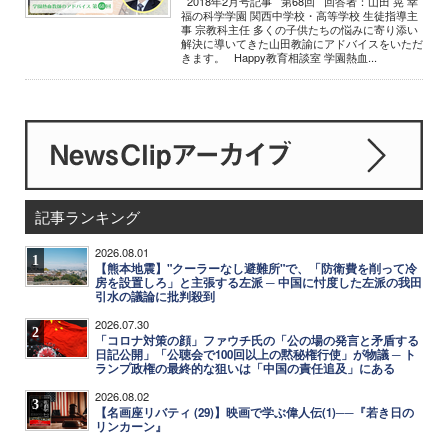
2018年2月号記事 第68回 回答者：山田 晃 幸
福の科学学園 関西中学校・高等学校 生徒指導主
事 宗教科主任 多くの子供たちの悩みに寄り添い
解決に導いてきた山田教諭にアドバイスをいただ
きます。 Happy教育相談室 学園熱血...
記事ランキング
2026.08.01
1
【熊本地震】"クーラーなし避難所"で、「防衛費を削って冷
房を設置しろ」と主張する左派 ─ 中国に忖度した左派の我田
引水の議論に批判殺到
2026.07.30
2
「コロナ対策の顔」ファウチ氏の「公の場の発言と矛盾する
日記公開」「公聴会で100回以上の黙秘権行使」が物議 ─ ト
ランプ政権の最終的な狙いは「中国の責任追及」にある
2026.08.02
3
【名画座リバティ (29)】映画で学ぶ偉人伝(1)──『若き日の
リンカーン』