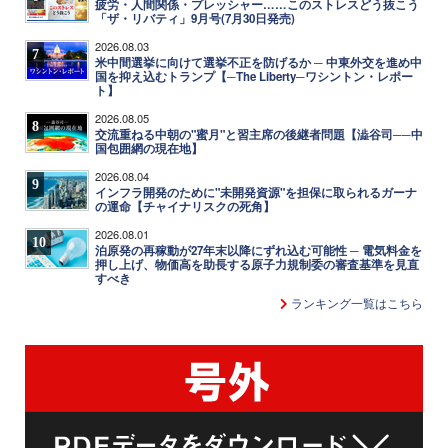
疲労・人間関係・プレッシャー……このストレスどう抜こう
「ザ・リバティ」9月号(7月30日発売)
2026.08.03
7
米中間選挙に向けて選挙不正を防げるか ─ 中東外交を進め中
国を抑え込むトランプ【─The Liberty─ワシントン・レポー
ト】
2026.08.05
8
交流重ねる中朝の"蜜月"と習主席の後継者問題【澁谷司──中
国包囲網の現在地】
2026.08.04
9
インフラ開発のために"未開発資源"を担保に取られるガーナ
の運命【チャイナリスクの死角】
2026.08.01
10
泊原発の再稼動が27年末以降にずれ込む可能性 ─ 電気料金を
押し上げ、物価高を助長する原子力規制委の審査基準を見直
すべき
ランキング一覧はこちら