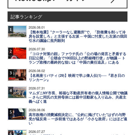
記事ランキング
2026.08.01
1
【熊本地震】"クーラーなし避難所"で、「防衛費を削って冷
房を設置しろ」と主張する左派 ─ 中国に忖度した左派の我田
引水の議論に批判殺到
2026.07.30
2
「コロナ対策の顔」ファウチ氏の「公の場の発言と矛盾する
日記公開」「公聴会で100回以上の黙秘権行使」が物議 ─ ト
ランプ政権の最終的な狙いは「中国の責任追及」にある
2026.08.02
3
【名画座リバティ (29)】映画で学ぶ偉人伝(1)──『若き日の
リンカーン』
2026.07.31
4
マムダニNY市長、裕福な不動産所有者の個人情報公開で物議
─ さらに同氏の支持母体には親中活動家も入り込み、共産主
義へばく進
2026.08.06
5
高市政権の消費減税決定に、"公約に掲げていた"はずの与野
党が猛反発 ─ 一歩前進ではあるが「小さな政府」にはほど遠
い
2026.07.27
6