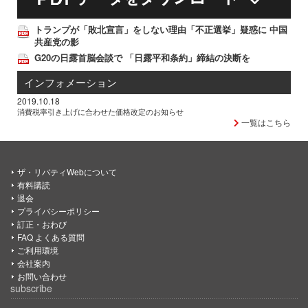
トランプが「敗北宣言」をしない理由「不正選挙」疑惑に 中国
共産党の影
G20の日露首脳会談で 「日露平和条約」締結の決断を
インフォメーション
2019.10.18
消費税率引き上げに合わせた価格改定のお知らせ
一覧はこちら
ザ・リバティWebについて
有料購読
退会
プライバシーポリシー
訂正・おわび
FAQ よくある質問
ご利用環境
会社案内
お問い合わせ
subscribe