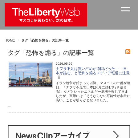
HOME
タグ「恐怖を煽る」の記事一覧
タグ「恐怖を煽る」の記事一覧
2026.05.29
ナフサ不足は買い占めが原因だった ─ 「日
本が詰む」と恐怖を煽るメディア報道に注意
イラン紛争が始まって以降、マスコミの一部が連
日、「ナフサ不足で日本は6月に詰む(行き詰ま
る)」などといったエネルギー危機を報じてきま
したが、実際には「そうならない可能性が非常に
高い」ことが明らかとなりました。
...