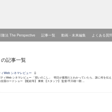
隆法 The Perspective
記事一覧
動画・未来編集
よくある質
」の記事一覧
ィWeb シネマレビュー
リバティWeb シネマレビュー 「想いのこし」 明日が最期だとわかっていたら、誰に何を伝え
土)全国ロードショー 【配給等】 東映 【スタッフ】 監督/平川雄一朗 ...