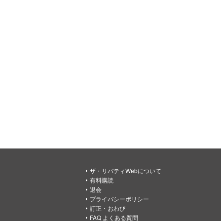
ザ・リバティWebについて
有料購読
退会
プライバシーポリシー
訂正・おわび
FAQ よくある質問