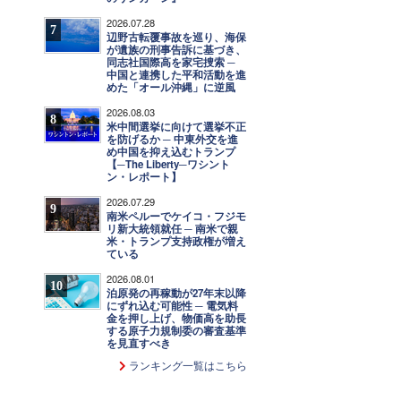
2026.07.28
7
辺野古転覆事故を巡り、海保
が遺族の刑事告訴に基づき、
同志社国際高を家宅捜索 ─
中国と連携した平和活動を進
めた「オール沖縄」に逆風
2026.08.03
8
米中間選挙に向けて選挙不正
を防げるか ─ 中東外交を進
め中国を抑え込むトランプ
【─The Liberty─ワシント
ン・レポート】
2026.07.29
9
南米ペルーでケイコ・フジモ
リ新大統領就任 ─ 南米で親
米・トランプ支持政権が増え
ている
2026.08.01
10
泊原発の再稼動が27年末以降
にずれ込む可能性 ─ 電気料
金を押し上げ、物価高を助長
する原子力規制委の審査基準
を見直すべき
ランキング一覧はこちら