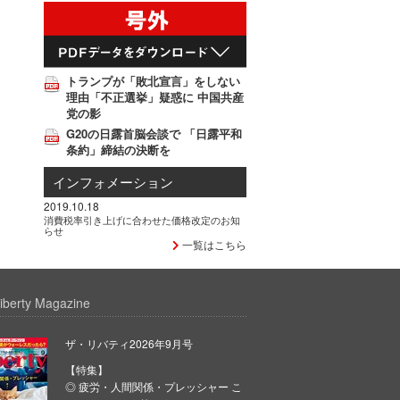
トランプが「敗北宣言」をしない
理由「不正選挙」疑惑に 中国共産
党の影
G20の日露首脳会談で 「日露平和
条約」締結の決断を
インフォメーション
2019.10.18
消費税率引き上げに合わせた価格改定のお知
らせ
一覧はこちら
iberty Magazine
ザ・リバティ2026年9月号
【特集】
◎ 疲労・人間関係・プレッシャー こ