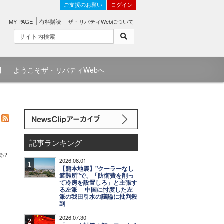
ご支援のお願い
ログイン
MY PAGE
有料購読
ザ・リバティWebについて
問
ようこそザ・リバティWebへ
記事ランキング
る?
2026.08.01
1
【熊本地震】"クーラーなし
避難所"で、「防衛費を削っ
て冷房を設置しろ」と主張す
る左派 ─ 中国に忖度した左
派の我田引水の議論に批判殺
到
2026.07.30
2