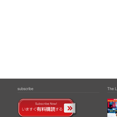
subscribe
The L