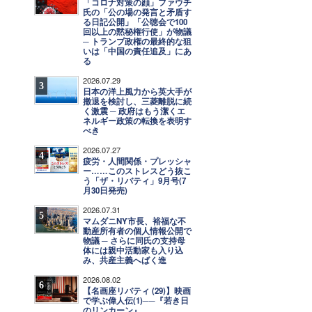
「コロナ対策の顔」ファウチ
氏の「公の場の発言と矛盾す
る日記公開」「公聴会で100
回以上の黙秘権行使」が物議
─ トランプ政権の最終的な狙
いは「中国の責任追及」にあ
る
2026.07.29
3
日本の洋上風力から英大手が
撤退を検討し、三菱離脱に続
く激震 ─ 政府はもう潔くエ
ネルギー政策の転換を表明す
べき
2026.07.27
4
疲労・人間関係・プレッシャ
ー……このストレスどう抜こ
う「ザ・リバティ」9月号(7
月30日発売)
2026.07.31
5
マムダニNY市長、裕福な不
動産所有者の個人情報公開で
物議 ─ さらに同氏の支持母
体には親中活動家も入り込
み、共産主義へばく進
2026.08.02
6
【名画座リバティ (29)】映画
で学ぶ偉人伝(1)──『若き日
のリンカーン』