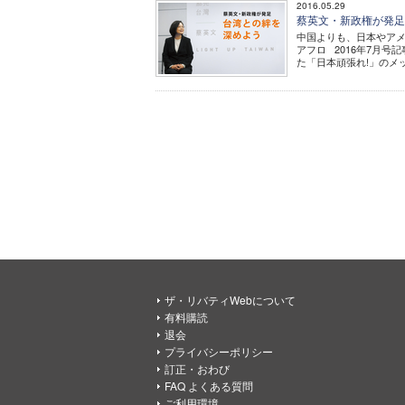
2016.05.29
蔡英文・新政権が発足
中国よりも、日本やアメ
アフロ 2016年7月号
た「日本頑張れ!」のメッセ
ザ・リバティWebについて
有料購読
退会
プライバシーポリシー
訂正・おわび
FAQ よくある質問
ご利用環境