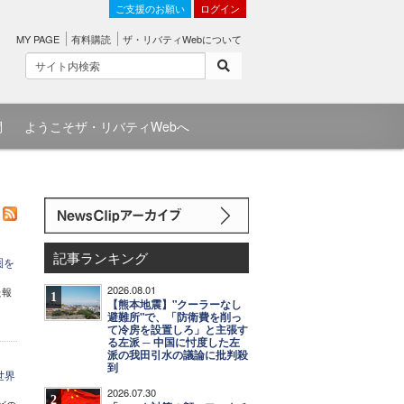
ご支援のお願い
ログイン
MY PAGE
有料購読
ザ・リバティWebについて
問
ようこそザ・リバティWebへ
記事ランキング
圏を
2026.08.01
た報
1
【熊本地震】"クーラーなし
避難所"で、「防衛費を削っ
て冷房を設置しろ」と主張す
る左派 ─ 中国に忖度した左
派の我田引水の議論に批判殺
到
世界
2026.07.30
2