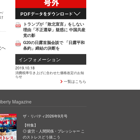
/
つけ
トランプが「敗北宣言」をしない
理由「不正選挙」疑惑に 中国共産
党の影
G20の日露首脳会談で 「日露平和
次へ
条約」締結の決断を
インフォメーション
2019.10.18
消費税率引き上げに合わせた価格改定のお知
らせ
一覧はこちら
iberty Magazine
ザ・リバティ2026年9月号
【特集】
◎ 疲労・人間関係・プレッシャー こ
のストレスどう抜こう