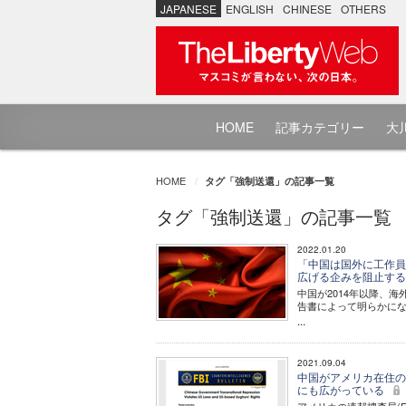
JAPANESE
ENGLISH
CHINESE
OTHERS
HOME
記事カテゴリー
大川
HOME
タグ「強制送還」の記事一覧
タグ「強制送還」の記事一覧
2022.01.20
「中国は国外に工作員
広げる企みを阻止す
中国が2014年以降、
告書によって明らかに
...
2021.09.04
中国がアメリカ在住の
にも広がっている