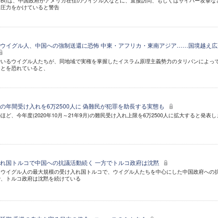
FBI)は、中国政府がアメリカ在住のウイグル人などに、直接訪問、もしくはサイバー攻撃な
て圧力をかけていると警告
ウイグル人、中国への強制送還に恐怖 中東・アフリカ・東南アジア……国境越え広
でいるウイグル人たちが、同地域で実権を掌握したイスラム原理主義勢力のタリバンによっ
ことを恐れていると、
の年間受け入れを6万2500人に 偽難民が犯罪を助長する実態も
ど、今年度(2020年10月～21年9月)の難民受け入れ上限を6万2500人に拡大すると発表し
れ国トルコで中国への抗議活動続く 一方でトルコ政府は沈黙
たウイグル人の最大規模の受け入れ国トルコで、ウイグル人たちを中心にした中国政府への
で、トルコ政府は沈黙を続けている