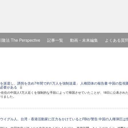
隆法 The Perspective
記事一覧
動画・未来編集
よくある質
を派遣し、誘拐を含め7年間で約1万人を強制送還」 人権団体の報告書 中国の監視
る必要がある
海外在住の中国人1万人近くを強制的な手段によって帰国させていたことが、18日に公表され
なりました。
ウイグル人、台湾・香港活動家に圧力をかけているとFBIが警告 中国の人権弾圧は