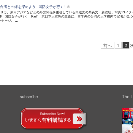
台湾との絆を深めよう - 国防女子が行く!
リカ、東南アジアなどとの外交関係を重視している民進党の蔡英文・新総統。写真:ロイター
記事 国防女子が行く! Part1 東日本大震災の直後に、留学先の台湾の大学構内で記者が見
ージ。 ...
前へ
1
2
subscribe
The L