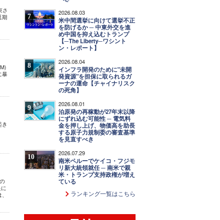
束さ
2026.08.03
7
延期
米中間選挙に向けて選挙不正
を防げるか ─ 中東外交を進
め中国を抑え込むトランプ
【─The Liberty─ワシント
ン・レポート】
2026.08.04
8
M)
インフラ開発のために"未開
に暴
発資源"を担保に取られるガ
ーナの運命【チャイナリスク
の死角】
2026.08.01
9
泊原発の再稼動が27年末以降
にずれ込む可能性 ─ 電気料
起き
金を押し上げ、物価高を助長
する原子力規制委の審査基準
を見直すべき
2026.07.29
10
南米ペルーでケイコ・フジモ
リ新大統領就任 ─ 南米で親
米・トランプ支持政権が増え
の
ている
提に
ランキング一覧はこちら
は、