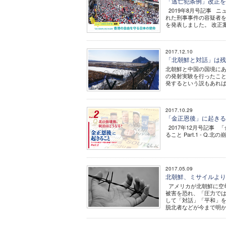
「逃亡犯条例」改正を延
2019年8月号記事 
れた刑事事件の容疑者
を発表しました。 改正案
2017.12.10
「北朝鮮と対話」は残
北朝鮮と中国の国境にある鴨緑江
の発射実験を行ったこ
発するという説もあれば
2017.10.29
「金正恩後」に起きること
2017年12月号記事 「
ること Part.1 - Q
2017.05.09
北朝鮮、ミサイルより
アメリカが北朝鮮に空
被害を恐れ、「圧力で
して「対話」「平和」
脱北者などが今まで明かし