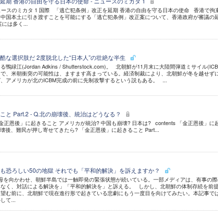
期 香港の自由を守る日本の使命 - ニュースのミカタ 1
ニュースのミカタ 1 国際 「逃亡犯条例」改正を延期 香港の自由を守る日本の使命 香港で拘
を中国本土に引き渡すことを可能にする「逃亡犯条例」改正案について、香港政府が審議の
には多く...
酷な選択肢だ 2度脱北した“日本人”の壮絶な半生
(Jordan Adkins / Shutterstock.com)。 北朝鮮が11月末に大陸間弾道ミサイル(ICB
とで、米朝衝突の可能性は、ますます高まっている。経済制裁により、北朝鮮が冬を越せず
、アメリカが北のICBM完成の前に先制攻撃するという説もある。 ...
 Part.2 - Q.北の崩壊後、統治はどうなる？
金正恩後」に起きること アメリカが統治? 中国も崩壊? 日本は? contents 「金正恩後」に
.北の崩壊後、難民が押し寄せてきたら? 「金正恩後」に起きること Part...
も恐ろしい50の地獄 それでも「平和的解決」を訴えますか？
母を向かわせ、朝鮮半島では一触即発の緊張状態が続いている。一部メディアは、有事の際
はなく、対話による解決を」「平和的解決を」と訴える。 しかし、北朝鮮の体制存続を前
を望む前に、北朝鮮で現在進行形で起きている悲劇にもう一度目を向けてみたい。本記事で
て...