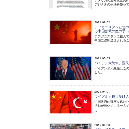
アメリカの連邦捜査局(
デジタルの手法を使っ
...
2021.09.02
アフガニスタン在住の
る中国独裁の魔の手
アフガニスタンに住ん
中国に強制送還される
...
2021.05.05
バイデン大統領、難民
バイデン米大統領はこのほ
した。
...
2021.04.01
ウイグル人最大受け入
中国政府の弾圧を逃れ
活動が続いている一方
...
2019.06.30