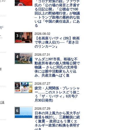
どの
「コロナ対策の顔」ファウチ
氏の「公の場の発言と矛盾す
る日記公開」「公聴会で100
回以上の黙秘権行使」が物議
─ トランプ政権の最終的な狙
いは「中国の責任追及」にあ
る
が
2026.08.02
3
て、
【名画座リバティ (29)】映画
で学ぶ偉人伝(1)──『若き日
のリンカーン』
2026.07.31
4
マムダニNY市長、裕福な不
動産所有者の個人情報公開で
物議 ─ さらに同氏の支持母
ま
体には親中活動家も入り込
み、共産主義へばく進
2026.07.27
5
疲労・人間関係・プレッシャ
ー……このストレスどう抜こ
う「ザ・リバティ」9月号(7
月30日発売)
抗議
2026.07.29
6
日本の洋上風力から英大手が
撤退を検討し、三菱離脱に続
く激震 ─ 政府はもう潔くエ
ネルギー政策の転換を表明す
べき