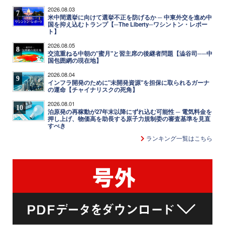
2026.08.03
7
米中間選挙に向けて選挙不正を防げるか ─ 中東外交を進め中
国を抑え込むトランプ【─The Liberty─ワシントン・レポー
ト】
2026.08.05
8
交流重ねる中朝の"蜜月"と習主席の後継者問題【澁谷司──中
国包囲網の現在地】
2026.08.04
9
インフラ開発のために"未開発資源"を担保に取られるガーナ
の運命【チャイナリスクの死角】
2026.08.01
10
泊原発の再稼動が27年末以降にずれ込む可能性 ─ 電気料金を
押し上げ、物価高を助長する原子力規制委の審査基準を見直
すべき
ランキング一覧はこちら