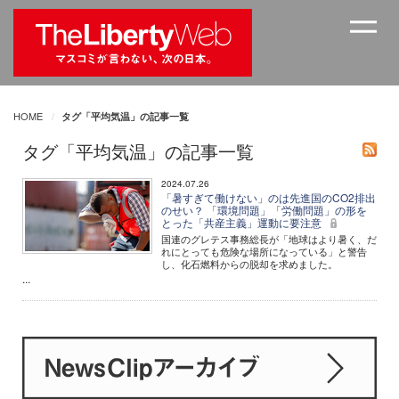
HOME
タグ「平均気温」の記事一覧
タグ「平均気温」の記事一覧
2024.07.26
「暑すぎて働けない」のは先進国のCO2排出
のせい？ 「環境問題」「労働問題」の形を
とった「共産主義」運動に要注意
国連のグレテス事務総長が「地球はより暑く、だ
れにとっても危険な場所になっている」と警告
し、化石燃料からの脱却を求めました。
...