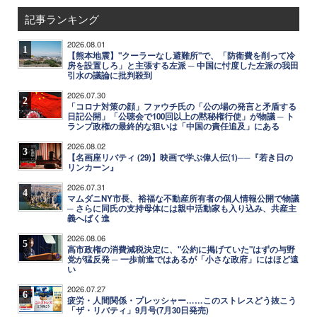
記事ランキング
2026.08.01
1
【熊本地震】"クーラーなし避難所"で、「防衛費を削って冷
房を設置しろ」と主張する左派 ─ 中国に忖度した左派の我田
引水の議論に批判殺到
2026.07.30
2
「コロナ対策の顔」ファウチ氏の「公の場の発言と矛盾する
日記公開」「公聴会で100回以上の黙秘権行使」が物議 ─ ト
ランプ政権の最終的な狙いは「中国の責任追及」にある
2026.08.02
3
【名画座リバティ (29)】映画で学ぶ偉人伝(1)──『若き日の
リンカーン』
2026.07.31
4
マムダニNY市長、裕福な不動産所有者の個人情報公開で物議
─ さらに同氏の支持母体には親中活動家も入り込み、共産主
義へばく進
2026.08.06
5
高市政権の消費減税決定に、"公約に掲げていた"はずの与野
党が猛反発 ─ 一歩前進ではあるが「小さな政府」にはほど遠
い
2026.07.27
6
疲労・人間関係・プレッシャー……このストレスどう抜こう
「ザ・リバティ」9月号(7月30日発売)