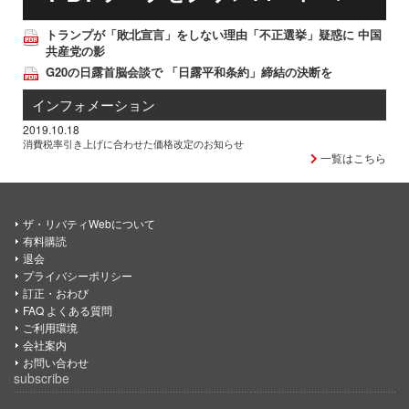
トランプが「敗北宣言」をしない理由「不正選挙」疑惑に 中国
共産党の影
G20の日露首脳会談で 「日露平和条約」締結の決断を
インフォメーション
2019.10.18
消費税率引き上げに合わせた価格改定のお知らせ
一覧はこちら
ザ・リバティWebについて
有料購読
退会
プライバシーポリシー
訂正・おわび
FAQ よくある質問
ご利用環境
会社案内
お問い合わせ
subscribe