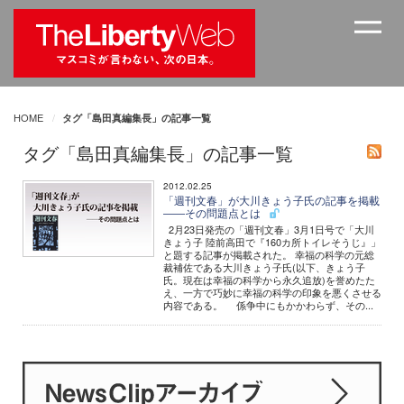
HOME
タグ「島田真編集長」の記事一覧
タグ「島田真編集長」の記事一覧
2012.02.25
「週刊文春」が大川きょう子氏の記事を掲載
――その問題点とは
2月23日発売の「週刊文春」3月1日号で「大川
きょう子 陸前高田で『160カ所トイレそうじ』」
と題する記事が掲載された。 幸福の科学の元総
裁補佐である大川きょう子氏(以下、きょう子
氏。現在は幸福の科学から永久追放)を誉めたた
え、一方で巧妙に幸福の科学の印象を悪くさせる
内容である。 係争中にもかかわらず、その...