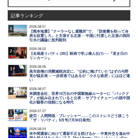
記事ランキング
2026.08.01
1
【熊本地震】"クーラーなし避難所"で、「防衛費を削って冷
房を設置しろ」と主張する左派 ─ 中国に忖度した左派の我田
引水の議論に批判殺到
2026.08.02
2
【名画座リバティ (29)】映画で学ぶ偉人伝(1)──『若き日の
リンカーン』
2026.08.06
3
高市政権の消費減税決定に、"公約に掲げていた"はずの与野
党が猛反発 ─ 一歩前進ではあるが「小さな政府」にはほど遠
い
2026.08.07
4
米調査会社、世界10万台の中国製無線ルーターに「バックド
ア」が組み込まれていると公表 ─ サプライチェーンの脱中国
化が顧客の信頼になる時代
2026.07.27
5
疲労・人間関係・プレッシャー……このストレスどう抜こう
「ザ・リバティ」9月号(7月30日発売)
2026.08.03
6
米中間選挙に向けて選挙不正を防げるか ─ 中東外交を進め中
国を抑え込むトランプ【─The Liberty─ワシントン・レポー