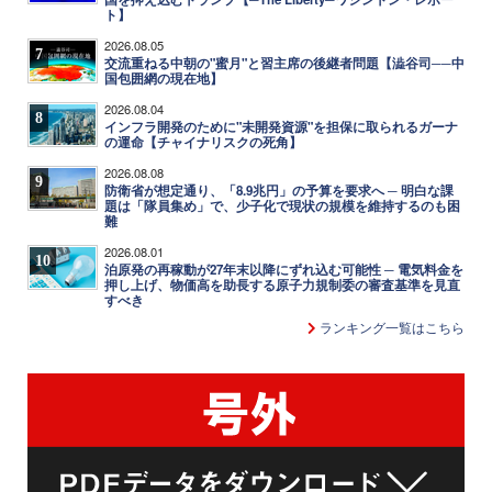
ト】
2026.08.05
7
交流重ねる中朝の"蜜月"と習主席の後継者問題【澁谷司──中
国包囲網の現在地】
2026.08.04
8
インフラ開発のために"未開発資源"を担保に取られるガーナ
の運命【チャイナリスクの死角】
2026.08.08
9
防衛省が想定通り、「8.9兆円」の予算を要求へ ─ 明白な課
題は「隊員集め」で、少子化で現状の規模を維持するのも困
難
2026.08.01
10
泊原発の再稼動が27年末以降にずれ込む可能性 ─ 電気料金を
押し上げ、物価高を助長する原子力規制委の審査基準を見直
すべき
ランキング一覧はこちら