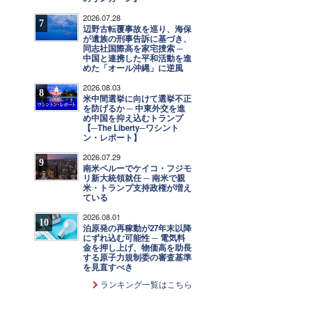
2026.07.28
7
辺野古転覆事故を巡り、海保
が遺族の刑事告訴に基づき、
同志社国際高を家宅捜索 ─
中国と連携した平和活動を進
めた「オール沖縄」に逆風
2026.08.03
8
米中間選挙に向けて選挙不正
を防げるか ─ 中東外交を進
め中国を抑え込むトランプ
【─The Liberty─ワシント
ン・レポート】
2026.07.29
9
南米ペルーでケイコ・フジモ
リ新大統領就任 ─ 南米で親
米・トランプ支持政権が増え
ている
2026.08.01
10
泊原発の再稼動が27年末以降
にずれ込む可能性 ─ 電気料
金を押し上げ、物価高を助長
する原子力規制委の審査基準
を見直すべき
ランキング一覧はこちら