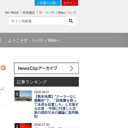
ご支援のお願い
ログイン
MY PAGE
有料購読
ザ・リバティWebについて
問
ようこそザ・リバティWebへ
記事ランキング
んに
2026.08.01
日、
1
【熊本地震】"クーラーなし
避難所"で、「防衛費を削っ
て冷房を設置しろ」と主張す
る左派 ─ 中国に忖度した左
派の我田引水の議論に批判殺
到
2026.07.30
2