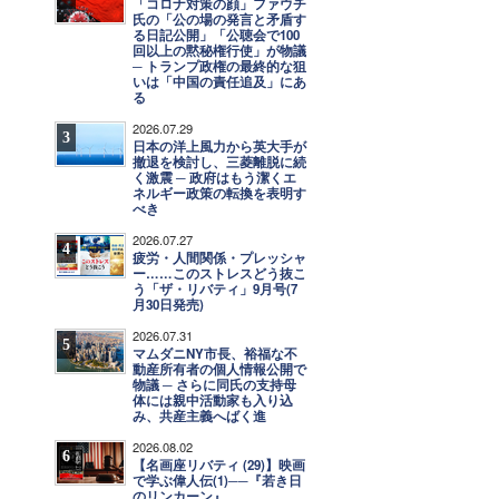
「コロナ対策の顔」ファウチ
氏の「公の場の発言と矛盾す
る日記公開」「公聴会で100
回以上の黙秘権行使」が物議
─ トランプ政権の最終的な狙
いは「中国の責任追及」にあ
る
2026.07.29
3
日本の洋上風力から英大手が
撤退を検討し、三菱離脱に続
く激震 ─ 政府はもう潔くエ
ネルギー政策の転換を表明す
べき
2026.07.27
4
疲労・人間関係・プレッシャ
ー……このストレスどう抜こ
う「ザ・リバティ」9月号(7
月30日発売)
2026.07.31
5
マムダニNY市長、裕福な不
動産所有者の個人情報公開で
物議 ─ さらに同氏の支持母
体には親中活動家も入り込
み、共産主義へばく進
2026.08.02
6
【名画座リバティ (29)】映画
で学ぶ偉人伝(1)──『若き日
のリンカーン』