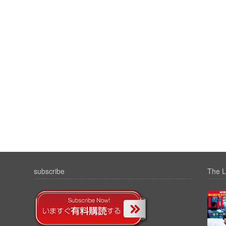
subscribe
The L