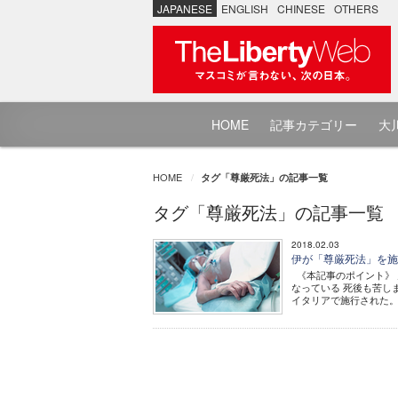
JAPANESE
ENGLISH
CHINESE
OTHERS
HOME
記事カテゴリー
大川
HOME
タグ「尊厳死法」の記事一覧
タグ「尊厳死法」の記事一覧
2018.02.03
伊が「尊厳死法」を施
《本記事のポイント》 
なっている 死後も苦し
イタリアで施行された。