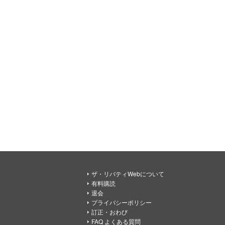
ザ・リバティWebについて
有料購読
退会
プライバシーポリシー
訂正・おわび
FAQ よくある質問