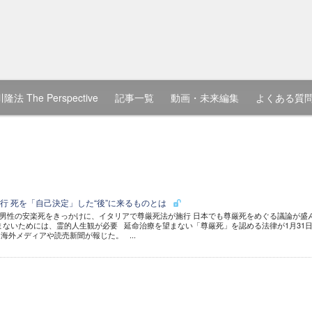
隆法 The Perspective
記事一覧
動画・未来編集
よくある質
行 死を「自己決定」した“後”に来るものとは
男性の安楽死をきっかけに、イタリアで尊厳死法が施行 日本でも尊厳死をめぐる議論が盛
まないためには、霊的人生観が必要 延命治療を望まない「尊厳死」を認める法律が1月31
海外メディアや読売新聞が報じた。 ...