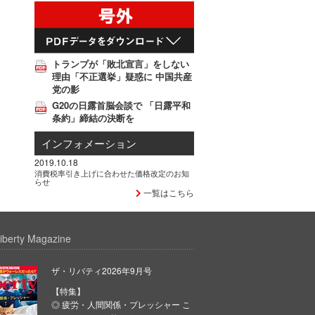
トランプが「敗北宣言」をしない
理由「不正選挙」疑惑に 中国共産
党の影
G20の日露首脳会談で 「日露平和
条約」締結の決断を
インフォメーション
2019.10.18
消費税率引き上げに合わせた価格改定のお知
らせ
一覧はこちら
iberty Magazine
ザ・リバティ2026年9月号
【特集】
◎ 疲労・人間関係・プレッシャー こ