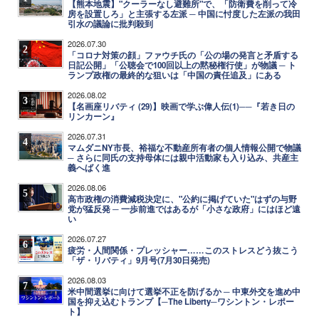
【熊本地震】"クーラーなし避難所"で、「防衛費を削って冷
房を設置しろ」と主張する左派 ─ 中国に忖度した左派の我田
引水の議論に批判殺到
2026.07.30
2
「コロナ対策の顔」ファウチ氏の「公の場の発言と矛盾する
日記公開」「公聴会で100回以上の黙秘権行使」が物議 ─ ト
ランプ政権の最終的な狙いは「中国の責任追及」にある
2026.08.02
3
【名画座リバティ (29)】映画で学ぶ偉人伝(1)──『若き日の
リンカーン』
2026.07.31
4
マムダニNY市長、裕福な不動産所有者の個人情報公開で物議
─ さらに同氏の支持母体には親中活動家も入り込み、共産主
義へばく進
2026.08.06
5
高市政権の消費減税決定に、"公約に掲げていた"はずの与野
党が猛反発 ─ 一歩前進ではあるが「小さな政府」にはほど遠
い
2026.07.27
6
疲労・人間関係・プレッシャー……このストレスどう抜こう
「ザ・リバティ」9月号(7月30日発売)
2026.08.03
7
米中間選挙に向けて選挙不正を防げるか ─ 中東外交を進め中
国を抑え込むトランプ【─The Liberty─ワシントン・レポー
ト】