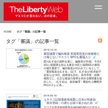
HOME
タグ「審議」の記事一覧
タグ「審議」の記事一覧
2016.10.16
衆院補選で偏向報道 幸福実現党の候補者だ
け報じないマスコミ BPOも審議入り
図1(糺す会の資料を基に、編集部が作成) 今月2
3日に投開票を控える東京10区と福岡6区の衆院
の補欠選挙で、偏向報道が行われているとして、
「選挙報道を糺す会」(以下、糺す会)の松井妙子
会長らは14日、総務省を訪れ、高市早苗・総務
相宛てに、公正な報道の指導を求める陳情書を提
出した。 糺す会は、放送倫理・番組向上機構(B
PO)やテレビ各...
2016.05.16
ユネスコ記憶遺産地域委に日本が初参加
「南京登録」の過ちを繰り返さぬため
アジア太平洋地域委員会(MOWCAP)の公式サイ