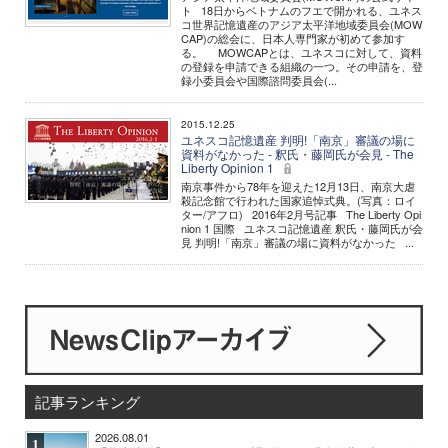
ト 18日からベトナムのフエで開かれる、ユネス
コ世界記憶遺産のアジア太平洋地域委員会(MOW
CAP)の総会に、日本人専門家が初めて参加す
る。 MOWCAPとは、ユネスコに対して、資料
の登録を申請できる組織の一つ。その申請を、登
録小委員会や国際諮問委員会(...
2015.12.25
ユネスコ記憶遺産 判明!「南京」審議の場に
資料がなかった - 釈氏・藤岡氏が会見 - The
Liberty Opinion 1
南京事件から78年を迎えた12月13日、南京大虐
殺記念館で行われた国家追悼式典。(写真：ロイ
ター/アフロ) 2016年2月号記事 The Liberty Opi
nion 1 国際 ユネスコ記憶遺産 釈氏・藤岡氏が会
見 判明!「南京」審議の場に資料がなかった ...
記事ランキング
2026.08.01
1