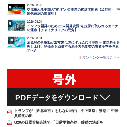
2026.08.05
8
交流重ねる中朝の"蜜月"と習主席の後継者問題【澁谷司──中
国包囲網の現在地】
2026.08.04
9
インフラ開発のために"未開発資源"を担保に取られるガーナ
の運命【チャイナリスクの死角】
2026.08.01
10
泊原発の再稼動が27年末以降にずれ込む可能性 ─ 電気料金を
押し上げ、物価高を助長する原子力規制委の審査基準を見直
すべき
ランキング一覧はこちら
トランプが「敗北宣言」をしない理由「不正選挙」疑惑に 中国
共産党の影
G20の日露首脳会談で 「日露平和条約」締結の決断を