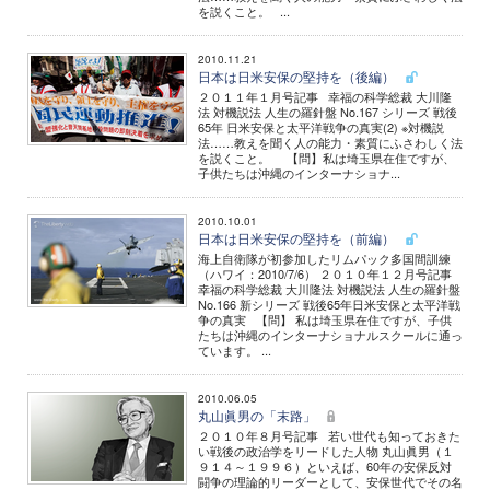
を説くこと。 ...
2010.11.21
日本は日米安保の堅持を（後編）
２０１１年１月号記事 幸福の科学総裁 大川隆
法 対機説法 人生の羅針盤 No.167 シリーズ 戦後
65年 日米安保と太平洋戦争の真実(2) ※対機説
法……教えを聞く人の能力・素質にふさわしく法
を説くこと。 【問】私は埼玉県在住ですが、
子供たちは沖縄のインターナショナ...
2010.10.01
日本は日米安保の堅持を（前編）
海上自衛隊が初参加したリムパック多国間訓練
（ハワイ：2010/7/6） ２０１０年１２月号記事
幸福の科学総裁 大川隆法 対機説法 人生の羅針盤
No.166 新シリーズ 戦後65年日米安保と太平洋戦
争の真実 【問】 私は埼玉県在住ですが、子供
たちは沖縄のインターナショナルスクールに通っ
ています。 ...
2010.06.05
丸山眞男の「末路」
２０１０年８月号記事 若い世代も知っておきた
い戦後の政治学をリードした人物 丸山眞男（１
９１４～１９９６）といえば、60年の安保反対
闘争の理論的リーダーとして、安保世代でその名