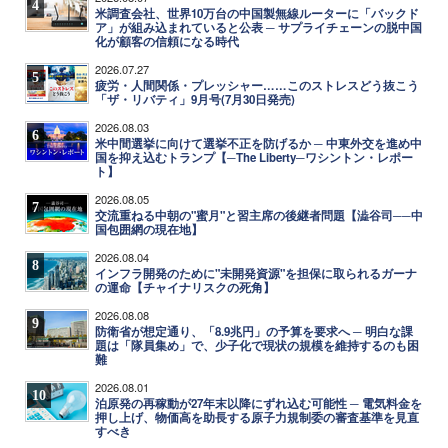
4
米調査会社、世界10万台の中国製無線ルーターに「バックド
ア」が組み込まれていると公表 ─ サプライチェーンの脱中国
化が顧客の信頼になる時代
2026.07.27
5
疲労・人間関係・プレッシャー……このストレスどう抜こう
「ザ・リバティ」9月号(7月30日発売)
2026.08.03
6
米中間選挙に向けて選挙不正を防げるか ─ 中東外交を進め中
国を抑え込むトランプ【─The Liberty─ワシントン・レポー
ト】
2026.08.05
7
交流重ねる中朝の"蜜月"と習主席の後継者問題【澁谷司──中
国包囲網の現在地】
2026.08.04
8
インフラ開発のために"未開発資源"を担保に取られるガーナ
の運命【チャイナリスクの死角】
2026.08.08
9
防衛省が想定通り、「8.9兆円」の予算を要求へ ─ 明白な課
題は「隊員集め」で、少子化で現状の規模を維持するのも困
難
2026.08.01
10
泊原発の再稼動が27年末以降にずれ込む可能性 ─ 電気料金を
押し上げ、物価高を助長する原子力規制委の審査基準を見直
すべき