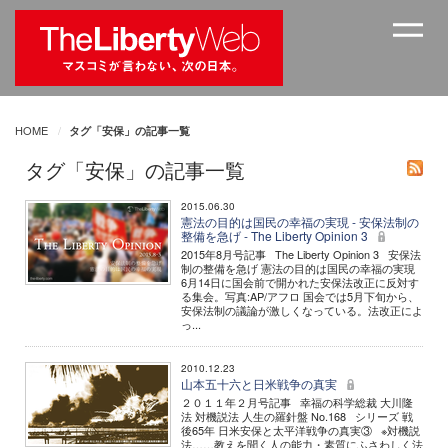
HOME
タグ「安保」の記事一覧
タグ「安保」の記事一覧
2015.06.30
憲法の目的は国民の幸福の実現 - 安保法制の
整備を急げ - The Liberty Opinion 3
2015年8月号記事 The Liberty Opinion 3 安保法
制の整備を急げ 憲法の目的は国民の幸福の実現
6月14日に国会前で開かれた安保法改正に反対す
る集会。写真:AP/アフロ 国会では5月下旬から、
安保法制の議論が激しくなっている。法改正によ
っ...
2010.12.23
山本五十六と日米戦争の真実
２０１１年２月号記事 幸福の科学総裁 大川隆
法 対機説法 人生の羅針盤 No.168 シリーズ 戦
後65年 日米安保と太平洋戦争の真実③ ※対機説
法……教えを聞く人の能力・素質にふさわしく法