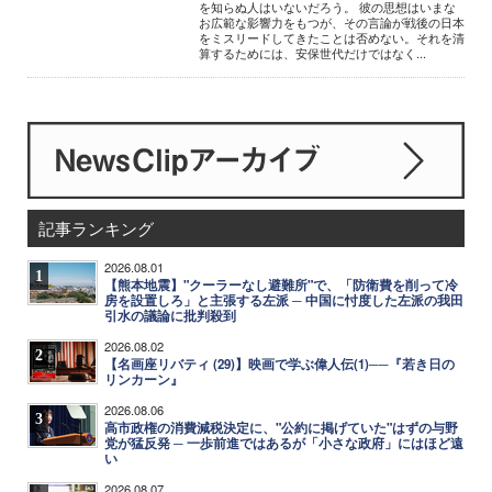
を知らぬ人はいないだろう。 彼の思想はいまな
お広範な影響力をもつが、その言論が戦後の日本
をミスリードしてきたことは否めない。それを清
算するためには、安保世代だけではなく...
記事ランキング
2026.08.01
1
【熊本地震】"クーラーなし避難所"で、「防衛費を削って冷
房を設置しろ」と主張する左派 ─ 中国に忖度した左派の我田
引水の議論に批判殺到
2026.08.02
2
【名画座リバティ (29)】映画で学ぶ偉人伝(1)──『若き日の
リンカーン』
2026.08.06
3
高市政権の消費減税決定に、"公約に掲げていた"はずの与野
党が猛反発 ─ 一歩前進ではあるが「小さな政府」にはほど遠
い
2026.08.07