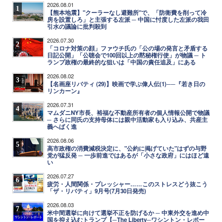
2026.08.01
1
【熊本地震】"クーラーなし避難所"で、「防衛費を削って冷
房を設置しろ」と主張する左派 ─ 中国に忖度した左派の我田
引水の議論に批判殺到
2026.07.30
2
「コロナ対策の顔」ファウチ氏の「公の場の発言と矛盾する
日記公開」「公聴会で100回以上の黙秘権行使」が物議 ─ ト
ランプ政権の最終的な狙いは「中国の責任追及」にある
2026.08.02
3
【名画座リバティ (29)】映画で学ぶ偉人伝(1)──『若き日の
リンカーン』
2026.07.31
4
マムダニNY市長、裕福な不動産所有者の個人情報公開で物議
─ さらに同氏の支持母体には親中活動家も入り込み、共産主
義へばく進
2026.08.06
5
高市政権の消費減税決定に、"公約に掲げていた"はずの与野
党が猛反発 ─ 一歩前進ではあるが「小さな政府」にはほど遠
い
2026.07.27
6
疲労・人間関係・プレッシャー……このストレスどう抜こう
「ザ・リバティ」9月号(7月30日発売)
2026.08.03
7
米中間選挙に向けて選挙不正を防げるか ─ 中東外交を進め中
国を抑え込むトランプ【─The Liberty─ワシントン・レポー