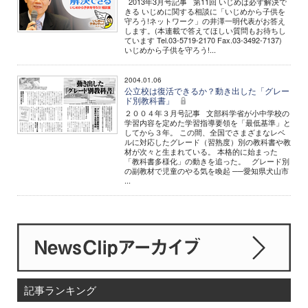
2013年3月号記事 第11回 いじめは必ず解決で
きる いじめに関する相談に「いじめから子供を
守ろう!ネットワーク」の井澤一明代表がお答え
します。(本連載で答えてほしい質問もお待ちし
ています Tel.03-5719-2170 Fax.03-3492-7137)
いじめから子供を守ろう!...
2004.01.06
公立校は復活できるか？動き出した「グレー
ド別教科書」
２００４年３月号記事 文部科学省が小中学校の
学習内容を定めた学習指導要領を「最低基準」と
してから３年。 この間、全国でさまざまなレベ
ルに対応したグレード（習熟度）別の教科書や教
材が次々と生まれている。 本格的に始まった
「教科書多様化」の動きを追った。 グレード別
の副教材で児童のやる気を喚起 ──愛知県犬山市
...
記事ランキング