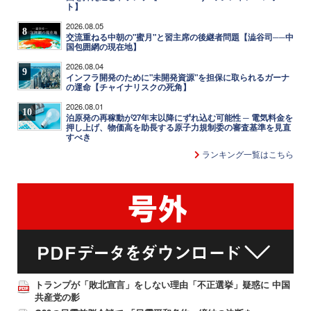
ト】
2026.08.05
8
交流重ねる中朝の"蜜月"と習主席の後継者問題【澁谷司──中
国包囲網の現在地】
2026.08.04
9
インフラ開発のために"未開発資源"を担保に取られるガーナ
の運命【チャイナリスクの死角】
2026.08.01
10
泊原発の再稼動が27年末以降にずれ込む可能性 ─ 電気料金を
押し上げ、物価高を助長する原子力規制委の審査基準を見直
すべき
ランキング一覧はこちら
トランプが「敗北宣言」をしない理由「不正選挙」疑惑に 中国
共産党の影