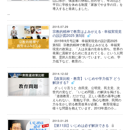
山口県が、保護者の休暇に合わせて、年3日ほど
平日に学校を休める制度「家族でやま学の日」を
導入すると発表しました。
...
2015.07.29
宗教的精神で教育はよみがえる - 幸福実現党
の設計図2025 第5回
2015年9月号記事 幸福実現党の設計図2025
第5回 宗教的精神で教育はよみがえる 幸福実
現党の政策は、「人は永遠の生命を持ち、世界の
発展に貢献するために生まれてくる」という人間
観、霊的人生観に基づいています。 いじめ、学
力低下など、教育の...
2014.12.02
【政策比較・教育】 いじめや学力低下 どう
解決する?
ざっくり言うと 自民党、公明党、民主党、次
世代の党など、「いじめ問題」の解決を掲げる。
「道徳教育」だけでは、正しい善悪の基準は教
えられない。 勤勉な子供、熱心な教師、民間の
力を生かし切る教育改革が必要。 教育現場は
様々な問題を抱えています。2013年度の小...
2013.01.25
【第11回】いじめは必ず解決できる