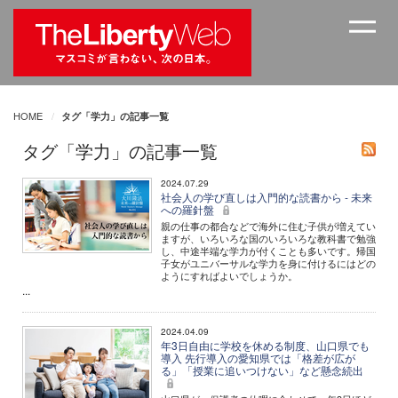
HOME
タグ「学力」の記事一覧
タグ「学力」の記事一覧
2024.07.29
社会人の学び直しは入門的な読書から - 未来
への羅針盤
親の仕事の都合などで海外に住む子供が増えてい
ますが、いろいろな国のいろいろな教科書で勉強
し、中途半端な学力が付くことも多いです。帰国
子女がユニバーサルな学力を身に付けるにはどの
ようにすればよいでしょうか。
...
2024.04.09
年3日自由に学校を休める制度、山口県でも
導入 先行導入の愛知県では「格差が広が
る」「授業に追いつけない」など懸念続出