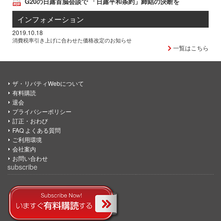
G20の日露首脳会談で 「日露平和条約」締結の決断を
インフォメーション
2019.10.18
消費税率引き上げに合わせた価格改定のお知らせ
一覧はこちら
ザ・リバティWebについて
有料購読
退会
プライバシーポリシー
訂正・おわび
FAQ よくある質問
ご利用環境
会社案内
お問い合わせ
subscribe