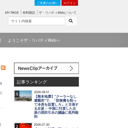
ご支援のお願い
ログイン
MY PAGE
有料購読
ザ・リバティWebについて
問
ようこそザ・リバティWebへ
記事ランキング
ンタ
2026.08.01
に
1
【熊本地震】"クーラーなし
避難所"で、「防衛費を削っ
て冷房を設置しろ」と主張す
る左派 ─ 中国に忖度した左
派の我田引水の議論に批判殺
到
は
2026.07.30
2