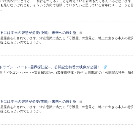
(*)でお役に立とうと、「会社をつくる」ことを考えている若者もたくさんいると思います
気も足りないけれども、そういう方向で頑張っていきたいと思っている青年にメッセージと
す。
には本当の智慧が必要(後編) - 未来への羅針盤
護霊霊言を出されています。潜在意識に当たる「守護霊」の意見と、地上に生きる本人の意
に捉えたらよいのでしょうか。
『ドラゴン・ハート─霊界探訪記─』公開記念特番の映像が公開！
映画『ドラゴン・ハート─霊界探訪記─』(製作総指揮・原作 大川隆法)の「公開記念特番」映
には本当の智慧が必要(前編) - 未来への羅針盤
護霊霊言を出されています。潜在意識に当たる「守護霊」の意見と、地上に生きる本人の意
に捉えたらよいのでしょうか。