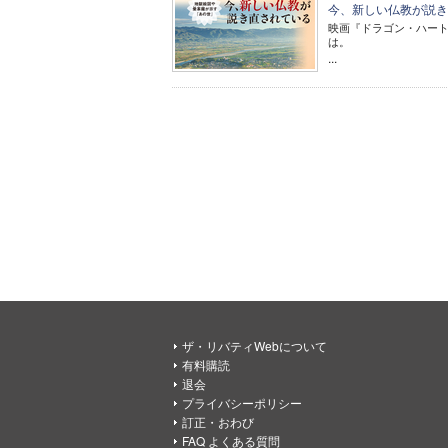
今、新しい仏教が説き直
映画『ドラゴン・ハート
は。
...
ザ・リバティWebについて
有料購読
退会
プライバシーポリシー
訂正・おわび
FAQ よくある質問