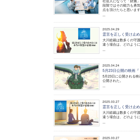
社会人になって「財施」
段階ではその能力も勇
点を頂けたらと思いま
...
2025.04.29
霊言を正しく受け止める
大川総裁は数多くの守
違う場合は、どのよう
...
2025.04.24
5月23日公開の映画
5月23日に公開される
公開された。
...
2025.03.27
霊言を正しく受け止める
大川総裁は数多くの守
違う場合は、どのよう
...
2025.03.27