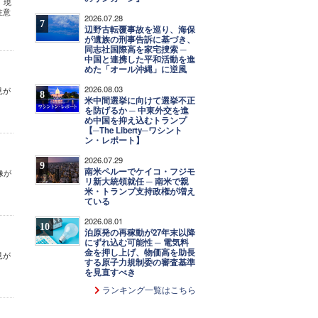
。現
注意
2026.07.28
7
辺野古転覆事故を巡り、海保
が遺族の刑事告訴に基づき、
同志社国際高を家宅捜索 ─
中国と連携した平和活動を進
めた「オール沖縄」に逆風
2026.08.03
見が
8
米中間選挙に向けて選挙不正
を防げるか ─ 中東外交を進
め中国を抑え込むトランプ
【─The Liberty─ワシント
ン・レポート】
2026.07.29
9
南米ペルーでケイコ・フジモ
像が
リ新大統領就任 ─ 南米で親
米・トランプ支持政権が増え
ている
2026.08.01
10
泊原発の再稼動が27年末以降
にずれ込む可能性 ─ 電気料
金を押し上げ、物価高を助長
見が
する原子力規制委の審査基準
を見直すべき
ランキング一覧はこちら