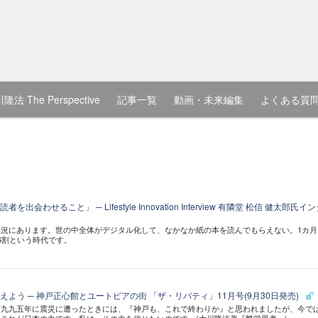
隆法 The Perspective
記事一覧
動画・未来編集
よくある質
会わせること」 ─ Lifestyle Innovation Interview 有隣堂 松信 健太郎氏イ
況にあります。世の中全体がデジタル化して、なかなか紙の本を読んでもらえない。1カ月
6割という時代です。
よう ─ 神戸正心館とユートピアの街 「ザ・リバティ」11月号(9月30日発売)
一九九五年に震災に遭ったときには、『神戸も、これで終わりか』と思われましたが、今で