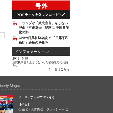
トランプが「敗北宣言」をしない
理由「不正選挙」疑惑に 中国共産
党の影
へ
G20の日露首脳会談で 「日露平和
条約」締結の決断を
インフォメーション
2019.10.18
消費税率引き上げに合わせた価格改定のお知
らせ
一覧はこちら
iberty Magazine
ザ・リバティ2026年9月号
【特集】
◎ 疲労・人間関係・プレッシャー こ