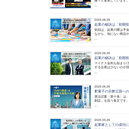
隆々と繁栄しています。
...
2025.08.28
起業の秘訣は「初期投
前回は、起業の際は手
ながら、他にない商品
...
2025.06.29
起業の秘訣は「初期投
マイナス金利も始まり(
する企業は少ないのが
...
2025.06.29
釈量子の宗教立国への道
憲法試案〔第十条〕は
創設」を謳う条文です
...
2025.05.29
起業家としての成功に