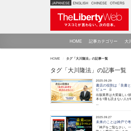
JAPANESE
ENGLISH
CHINESE
OTHERS
HOME
記事カテゴリー
大川
HOME
タグ「大川隆法」の記事一覧
タグ「大川隆法」の記事一覧
2025.09.29
書店の役割は「良書と読者を出
ビュー
出版業界は大変厳しい状
本を1冊も読まない人が
...
2025.09.27
未来のことは神戸で考え
「神戸をご覧なさい。