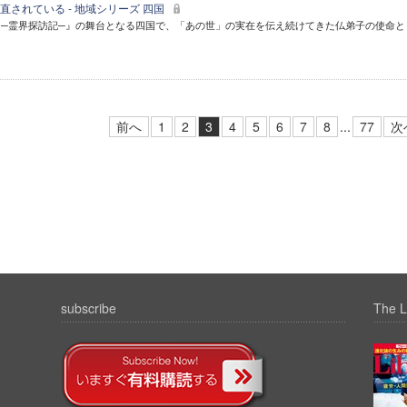
されている - 地域シリーズ 四国
─霊界探訪記─』の舞台となる四国で、「あの世」の実在を伝え続けてきた仏弟子の使命と
前へ
1
2
3
4
5
6
7
8
...
77
次
subscribe
The L