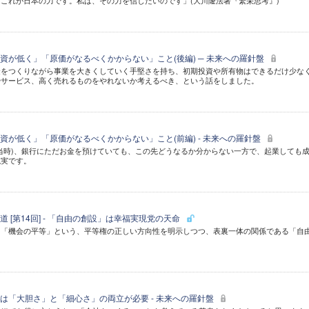
これが日本の力です。私は、その力を信じたいのです」(大川隆法著『繁栄思考』)
資が低く」「原価がなるべくかからない」こと(後編) ─ 未来への羅針盤
金をつくりながら事業を大きくしていく手堅さを持ち、初期投資や所有物はできるだけ少な
やサービス、高く売れるものをやれないか考えるべき、という話をしました。
資が低く」「原価がなるべくかからない」こと(前編) - 未来への羅針盤
当時)、銀行にただお金を預けていても、この先どうなるか分からない一方で、起業しても
現実です。
 [第14回] - 「自由の創設」は幸福実現党の天命
、「機会の平等」という、平等権の正しい方向性を明示しつつ、表裏一体の関係である「自
。
は「大胆さ」と「細心さ」の両立が必要 - 未来への羅針盤