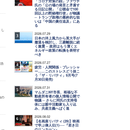
「コロナ対策の顔」ファウチ
氏の「公の場の発言と矛盾す
る日記公開」「公聴会で100
回以上の黙秘権行使」が物議
─ トランプ政権の最終的な狙
いは「中国の責任追及」にあ
る
くし
2026.07.29
3
日本の洋上風力から英大手が
撤退を検討し、三菱離脱に続
く激震 ─ 政府はもう潔くエ
ネルギー政策の転換を表明す
べき
2026.07.27
成功
4
疲労・人間関係・プレッシャ
ー……このストレスどう抜こ
う「ザ・リバティ」9月号(7
月30日発売)
2026.07.31
5
マムダニNY市長、裕福な不
動産所有者の個人情報公開で
由の
物議 ─ さらに同氏の支持母
体には親中活動家も入り込
み、共産主義へばく進
2026.08.02
6
【名画座リバティ (29)】映画
で学ぶ偉人伝(1)──『若き日
のリンカーン』