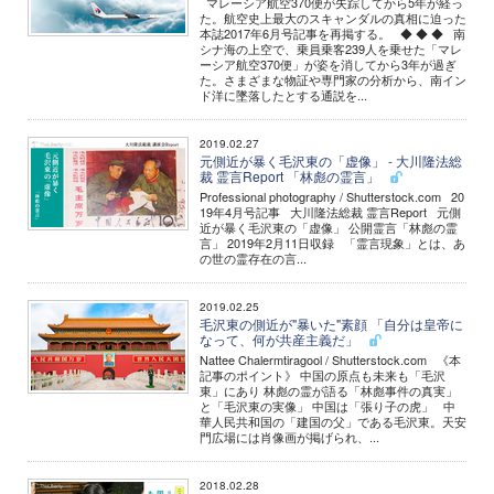
マレーシア航空370便が失踪してから5年が経っ
た。航空史上最大のスキャンダルの真相に迫った
本誌2017年6月号記事を再掲する。 ◆ ◆ ◆ 南
シナ海の上空で、乗員乗客239人を乗せた「マレ
ーシア航空370便」が姿を消してから3年が過ぎ
た。さまざまな物証や専門家の分析から、南イン
ド洋に墜落したとする通説を...
2019.02.27
元側近が暴く毛沢東の「虚像」 - 大川隆法総
裁 霊言Report 「林彪の霊言」
Professional photography / Shutterstock.com 20
19年4月号記事 大川隆法総裁 霊言Report 元側
近が暴く毛沢東の「虚像」 公開霊言「林彪の霊
言」 2019年2月11日収録 「霊言現象」とは、あ
の世の霊存在の言...
2019.02.25
毛沢東の側近が"暴いた"素顔 「自分は皇帝に
なって、何が共産主義だ」
Nattee Chalermtiragool / Shutterstock.com 《本
記事のポイント》 中国の原点も未来も「毛沢
東」にあり 林彪の霊が語る「林彪事件の真実」
と「毛沢東の実像」 中国は「張り子の虎」 中
華人民共和国の「建国の父」である毛沢東。天安
門広場には肖像画が掲げられ、...
2018.02.28