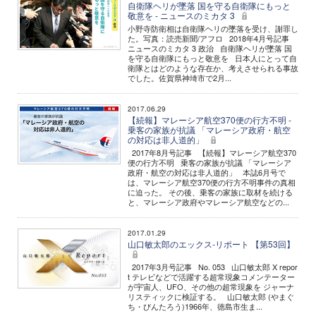
自衛隊ヘリが墜落 国を守る自衛隊にもっと
敬意を - ニュースのミカタ 3
小野寺防衛相は自衛隊ヘリの墜落を受け、謝罪し
た。写真：読売新聞/アフロ 2018年4月号記事
ニュースのミカタ 3 政治 自衛隊ヘリが墜落 国
を守る自衛隊にもっと敬意を 日本人にとって自
衛隊とはどのような存在か、考えさせられる事故
でした。佐賀県神埼市で2月...
2017.06.29
【続報】マレーシア航空370便の行方不明 -
乗客の家族が抗議 「マレーシア政府・航空
の対応は非人道的」
2017年8月号記事 【続報】マレーシア航空370
便の行方不明 乗客の家族が抗議 「マレーシア
政府・航空の対応は非人道的」 本誌6月号で
は、マレーシア航空370便の行方不明事件の真相
に迫った。 その後、乗客の家族に取材を続ける
と、マレーシア政府やマレーシア航空などの...
2017.01.29
山口敏太郎のエックス-リポート 【第53回】
2017年3月号記事 No. 053 山口敏太郎 X repor
t テレビなどで活躍する超常現象コメンテーター
が宇宙人、UFO、その他の超常現象を ジャーナ
リスティックに検証する。 山口敏太郎 (やまぐ
ち・びんたろう)1966年、徳島市生ま...