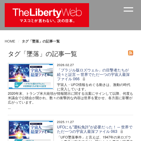
HOME
タグ「墜落」の記事一覧
タグ「墜落」の記事一覧
2026.02.27
「ブラジル版ロズウェル」の目撃者たちが
続々と証言 ─ 世界でただ一つの宇宙人最深
ファイル 066
宇宙人・UFO情報をめぐる動きは、激動の時代
に突入しています。
2020年末、トランプ米大統領が情報開示に関する法案にサインして以降、何度も
米議会で公聴会が開かれ、数々の衝撃的な内容は世界を驚かせ、各方面に影響が
広がっています。
...
2025.11.27
UFOにも"運転免許"が必要だった！ ─ 世界で
ただ一つの宇宙人最深ファイル 063
「UFO墜落事件」と言えば、1947年の米ロズウ