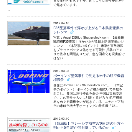
ェル事件が有名ですが、同じような事件が世界中
で起きています。
...
2019.04.16
F35墜落事件で浮かび上がる日本防衛産業の
ジレンマ
写真：Angel DiBilio / Shutterstock.com 【最新鋭
戦闘機F35墜落】浮かび上がる日本防衛産業のジ
レンマ 《本記事のポイント》 米軍が事故原因
をブラックボックス化させる可能性 兵器のアメ
リカ依存も問題ありだが、急な国産化も現実的で
はない ...
2019.03.23
ボーイング墜落事件で見える米中の航空機覇
権戦争
画像はJordan Tan / Shutterstock.com。 《本記
事のポイント》 ボーイング機が相次いで事故を
起こし、各国は運行停止を命令 中国は貿易交渉
で、この事件を大いに利用するだろう 航空機業
界をめぐる覇権争いが起きている エチオピア航
空の米航空機大手ボーイングの旅客機「73...
2019.03.10
【短縮版】マレーシア航空370便 謎の行方不
明から5年 誰が何を隠しているのか