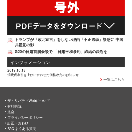
トランプが「敗北宣言」をしない理由「不正選挙」疑惑に 中国
共産党の影
G20の日露首脳会談で 「日露平和条約」締結の決断を
インフォメーション
2019.10.18
消費税率引き上げに合わせた価格改定のお知らせ
一覧はこちら
ザ・リバティWebについて
有料購読
退会
プライバシーポリシー
訂正・おわび
FAQ よくある質問