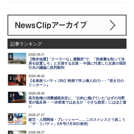
記事ランキング
2026.08.01
1
【熊本地震】"クーラーなし避難所"で、「防衛費を削って冷
房を設置しろ」と主張する左派 ─ 中国に忖度した左派の我田
引水の議論に批判殺到
2026.08.02
2
【名画座リバティ (29)】映画で学ぶ偉人伝(1)──『若き日の
リンカーン』
2026.08.06
3
高市政権の消費減税決定に、"公約に掲げていた"はずの与野
党が猛反発 ─ 一歩前進ではあるが「小さな政府」にはほど遠
い
2026.07.27
4
疲労・人間関係・プレッシャー……このストレスどう抜こう
「ザ・リバティ」9月号(7月30日発売)
2026.08.07