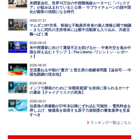
5
米調査会社、世界10万台の中国製無線ルーターに「バックド
ア」が組み込まれていると公表 ─ サプライチェーンの脱中国
化が顧客の信頼になる時代
2026.07.31
6
マムダニNY市長、裕福な不動産所有者の個人情報公開で物議
─ さらに同氏の支持母体には親中活動家も入り込み、共産主
義へばく進
2026.08.03
7
米中間選挙に向けて選挙不正を防げるか ─ 中東外交を進め中
国を抑え込むトランプ【─The Liberty─ワシントン・レポー
ト】
2026.08.05
8
交流重ねる中朝の"蜜月"と習主席の後継者問題【澁谷司──中
国包囲網の現在地】
2026.08.04
9
インフラ開発のために"未開発資源"を担保に取られるガーナ
の運命【チャイナリスクの死角】
2026.08.01
10
泊原発の再稼動が27年末以降にずれ込む可能性 ─ 電気料金を
押し上げ、物価高を助長する原子力規制委の審査基準を見直
すべき
ランキング一覧はこちら