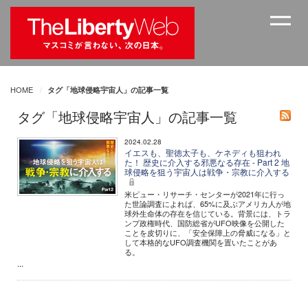
HOME
タグ「地球侵略宇宙人」の記事一覧
タグ「地球侵略宇宙人」の記事一覧
2024.02.28
イエスも、聖徳太子も、ケネディも狙われ
た！ 歴史に介入する邪悪なる存在 - Part 2 地
球侵略を狙う宇宙人は戦争・宗教に介入する
米ピュー・リサーチ・センターが2021年に行っ
た世論調査によれば、65%に及ぶアメリカ人が地
球外生命体の存在を信じている。背景には、トラ
ンプ政権時代、国防総省がUFO映像を公開した
ことを皮切りに、「安全保障上の脅威になる」と
して本格的なUFO調査機関を置いたことがあ
る。
...