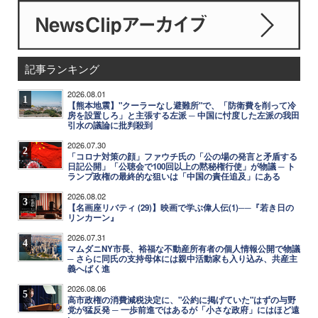
記事ランキング
2026.08.01
1
【熊本地震】"クーラーなし避難所"で、「防衛費を削って冷
房を設置しろ」と主張する左派 ─ 中国に忖度した左派の我田
引水の議論に批判殺到
2026.07.30
2
「コロナ対策の顔」ファウチ氏の「公の場の発言と矛盾する
日記公開」「公聴会で100回以上の黙秘権行使」が物議 ─ ト
ランプ政権の最終的な狙いは「中国の責任追及」にある
2026.08.02
3
【名画座リバティ (29)】映画で学ぶ偉人伝(1)──『若き日の
リンカーン』
2026.07.31
4
マムダニNY市長、裕福な不動産所有者の個人情報公開で物議
─ さらに同氏の支持母体には親中活動家も入り込み、共産主
義へばく進
2026.08.06
5
高市政権の消費減税決定に、"公約に掲げていた"はずの与野
党が猛反発 ─ 一歩前進ではあるが「小さな政府」にはほど遠