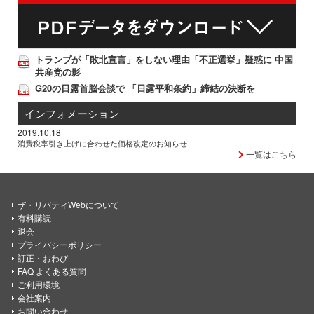
トランプが「敗北宣言」をしない理由「不正選挙」疑惑に 中国
共産党の影
G20の日露首脳会談で 「日露平和条約」締結の決断を
インフォメーション
2019.10.18
消費税率引き上げに合わせた価格改定のお知らせ
一覧はこちら
ザ・リバティWebについて
有料購読
退会
プライバシーポリシー
訂正・おわび
FAQ よくある質問
ご利用環境
会社案内
お問い合わせ