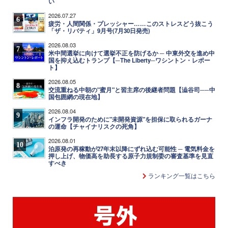
い
2026.07.27
6
疲労・人間関係・プレッシャー……このストレスどう抜こう
「ザ・リバティ」9月号(7月30日発売)
2026.08.03
7
米中間選挙に向けて選挙不正を防げるか ─ 中東外交を進め中
国を抑え込むトランプ【─The Liberty─ワシントン・レポー
ト】
2026.08.05
8
交流重ねる中朝の"蜜月"と習主席の後継者問題【澁谷司──中
国包囲網の現在地】
2026.08.04
9
インフラ開発のために"未開発資源"を担保に取られるガーナ
の運命【チャイナリスクの死角】
2026.08.01
10
泊原発の再稼動が27年末以降にずれ込む可能性 ─ 電気料金を
押し上げ、物価高を助長する原子力規制委の審査基準を見直
すべき
ランキング一覧はこちら