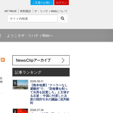
ご支援のお願い
ログイン
MY PAGE
有料購読
ザ・リバティWebについて
問
ようこそザ・リバティWebへ
記事ランキング
目
2026.08.01
メ映
1
【熊本地震】"クーラーなし
避難所"で、「防衛費を削っ
て冷房を設置しろ」と主張す
る左派 ─ 中国に忖度した左
派の我田引水の議論に批判殺
到
2026.07.30
2