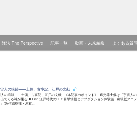
隆法 The Perspective
記事一覧
動画・未来編集
よくある質
宇宙人の痕跡――土偶、古事記、江戸の文献
宙人の痕跡――土偶、古事記、江戸の文献 《本記事のポイント》 遮光器土偶は「宇宙人の
に出てくる神が乗るUFO!? 江戸時代のUFO目撃情報とアブダクション体験談 劇場版アニ
(製作総指揮・原案...