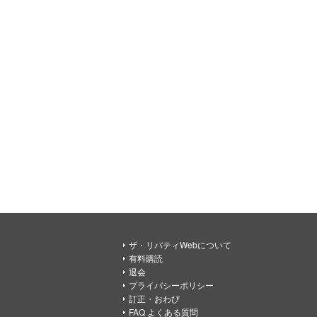
ザ・リバティWebについて
有料購読
退会
プライバシーポリシー
訂正・おわび
FAQ よくある質問