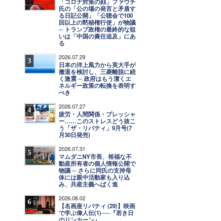
「コロナ対策の顔」ファウチ
氏の「公の場の発言と矛盾す
る日記公開」「公聴会で100
回以上の黙秘権行使」が物議
─ トランプ政権の最終的な狙
いは「中国の責任追及」にあ
る
2026.07.29
3
日本の洋上風力から英大手が
撤退を検討し、三菱離脱に続
く激震 ─ 政府はもう潔くエ
ネルギー政策の転換を表明す
べき
2026.07.27
4
疲労・人間関係・プレッシャ
ー……このストレスどう抜こ
う「ザ・リバティ」9月号(7
月30日発売)
2026.07.31
5
マムダニNY市長、裕福な不
動産所有者の個人情報公開で
物議 ─ さらに同氏の支持母
体には親中活動家も入り込
み、共産主義へばく進
2026.08.02
6
【名画座リバティ (29)】映画
で学ぶ偉人伝(1)──『若き日
のリンカーン』