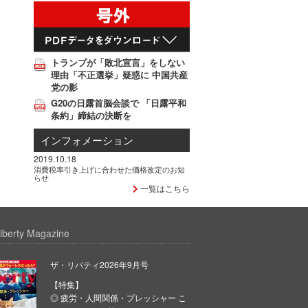
トランプが「敗北宣言」をしない
理由「不正選挙」疑惑に 中国共産
党の影
G20の日露首脳会談で 「日露平和
条約」締結の決断を
インフォメーション
2019.10.18
消費税率引き上げに合わせた価格改定のお知
らせ
一覧はこちら
iberty Magazine
ザ・リバティ2026年9月号
【特集】
◎ 疲労・人間関係・プレッシャー こ