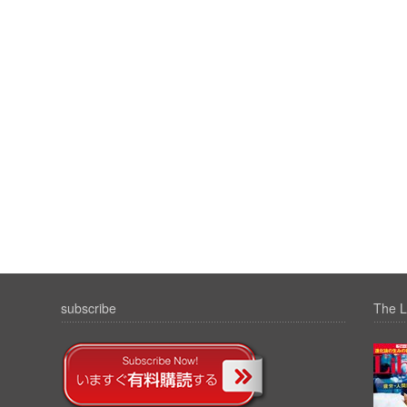
subscribe
The L