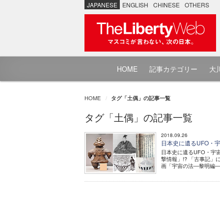
JAPANESE
ENGLISH
CHINESE
OTHERS
HOME
記事カテゴリー
大川
HOME
タグ「土偶」の記事一覧
タグ「土偶」の記事一覧
2018.09.26
日本史に遺るUFO・
日本史に遺るUFO・宇
撃情報」!? 「古事記」
画「宇宙の法―黎明編―」