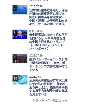
2026.07.28
7
辺野古転覆事故を巡り、海保
が遺族の刑事告訴に基づき、
同志社国際高を家宅捜索 ─
中国と連携した平和活動を進
めた「オール沖縄」に逆風
2026.08.03
8
米中間選挙に向けて選挙不正
を防げるか ─ 中東外交を進
め中国を抑え込むトランプ
【─The Liberty─ワシント
ン・レポート】
2026.07.29
9
南米ペルーでケイコ・フジモ
リ新大統領就任 ─ 南米で親
米・トランプ支持政権が増え
ている
2026.08.01
10
泊原発の再稼動が27年末以降
にずれ込む可能性 ─ 電気料
金を押し上げ、物価高を助長
する原子力規制委の審査基準
を見直すべき
ランキング一覧はこちら