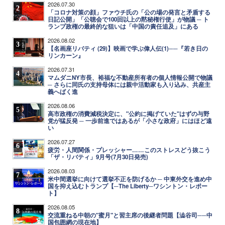
2026.07.30
2
「コロナ対策の顔」ファウチ氏の「公の場の発言と矛盾する
日記公開」「公聴会で100回以上の黙秘権行使」が物議 ─ ト
ランプ政権の最終的な狙いは「中国の責任追及」にある
2026.08.02
3
【名画座リバティ (29)】映画で学ぶ偉人伝(1)──『若き日の
リンカーン』
2026.07.31
4
マムダニNY市長、裕福な不動産所有者の個人情報公開で物議
─ さらに同氏の支持母体には親中活動家も入り込み、共産主
義へばく進
2026.08.06
5
高市政権の消費減税決定に、"公約に掲げていた"はずの与野
党が猛反発 ─ 一歩前進ではあるが「小さな政府」にはほど遠
い
2026.07.27
6
疲労・人間関係・プレッシャー……このストレスどう抜こう
「ザ・リバティ」9月号(7月30日発売)
2026.08.03
7
米中間選挙に向けて選挙不正を防げるか ─ 中東外交を進め中
国を抑え込むトランプ【─The Liberty─ワシントン・レポー
ト】
2026.08.05
8
交流重ねる中朝の"蜜月"と習主席の後継者問題【澁谷司──中
国包囲網の現在地】