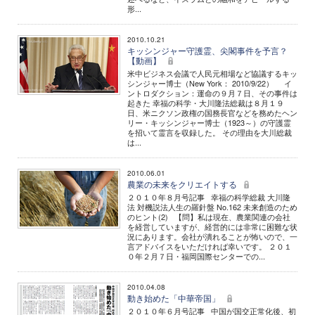
形...
2010.10.21
キッシンジャー守護霊、尖閣事件を予言？
【動画】
米中ビジネス会議で人民元相場など協議するキッ
シンジャー博士（New York： 2010/9/22） イ
ントロダクション：運命の９月７日、その事件は
起きた 幸福の科学・大川隆法総裁は８月１９
日、米ニクソン政権の国務長官などを務めたヘン
リー・キッシンジャー博士（1923～）の守護霊
を招いて霊言を収録した。 その理由を大川総裁
は...
2010.06.01
農業の未来をクリエイトする
２０１０年８月号記事 幸福の科学総裁 大川隆
法 対機説法人生の羅針盤 No.162 未来創造のため
のヒント(2) 【問】私は現在、農業関連の会社
を経営していますが、経営的には非常に困難な状
況にあります。会社が潰れることが怖いので、一
言アドバイスをいただければ幸いです。 ２０１
０年２月７日・福岡国際センターでの...
2010.04.08
動き始めた「中華帝国」
２０１０年６月号記事 中国が国交正常化後、初