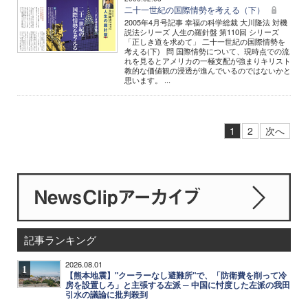
二十一世紀の国際情勢を考える（下）
2005年4月号記事 幸福の科学総裁 大川隆法 対機
説法シリーズ 人生の羅針盤 第110回 シリーズ
「正しき道を求めて」 二十一世紀の国際情勢を
考える(下) 問 国際情勢について、現時点での流
れを見るとアメリカの一極支配が強まりキリスト
教的な価値観の浸透が進んでいるのではないかと
思います。 ...
1
2
次へ
記事ランキング
2026.08.01
1
【熊本地震】"クーラーなし避難所"で、「防衛費を削って冷
房を設置しろ」と主張する左派 ─ 中国に忖度した左派の我田
引水の議論に批判殺到