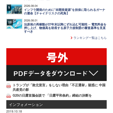
2026.08.04
9
インフラ開発のために"未開発資源"を担保に取られるガーナ
の運命【チャイナリスクの死角】
2026.08.01
10
泊原発の再稼動が27年末以降にずれ込む可能性 ─ 電気料金を
押し上げ、物価高を助長する原子力規制委の審査基準を見直
すべき
ランキング一覧はこちら
トランプが「敗北宣言」をしない理由「不正選挙」疑惑に 中国
共産党の影
G20の日露首脳会談で 「日露平和条約」締結の決断を
インフォメーション
2019.10.18