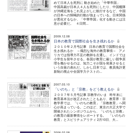
めて日本人を死刑に 動き始めた「中華帝国」
中国高裁が日本人４人を死刑にしたり、中国艦隊
が沖縄近海をこれ見よがしに航行するなど、中国
の日本への恫喝的行動が強まっている。日米関係
が悪化するなか、「中華帝国」化する動きには注
意が必要だ。 ４日間...
2009.12.08
日本の教育で国際社会を生き残れるか
２０１０年２月号記事 日本の教育で国際社会を
生き残れるか ～熾烈な海外の教育事情～ アメ
リカでは指導力不足の教師を左遷し、インドでは
小学生を留年させる。各国が教育に厳しい競争原
理を働かせるのは、知力こそが国を発展させると
いう自覚の表れだ。しかし日本では、教員免許更
新制の廃止や全国学力テストの...
2007.03.10
「いのち」と「宗教」をどう教えるか
２００７年５月号記事 宗教学のいま 昨年末に
教育基本法が改正されたこともあり、教育界・宗
教学界では、「いのちの教育」「宗教教育」へ関
心が高まっている。このほど、東京の大正大学で
開催されたシンポジウムから、「いのちと宗教」
の教育の最新事情をレポートする。 「いのちの
教育」とスピリチュアリティ 2月10日、大...
2006.02.08