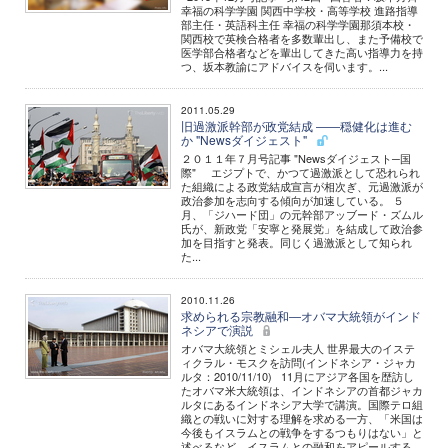
幸福の科学学園 関西中学校・高等学校 進路指導
部主任・英語科主任 幸福の科学学園那須本校・
関西校で英検合格者を多数輩出し、また予備校で
医学部合格者などを輩出してきた高い指導力を持
つ、坂本教諭にアドバイスを伺います。...
2011.05.29
旧過激派幹部が政党結成 ――穏健化は進む
か "Newsダイジェスト"
２０１１年７月号記事 "Newsダイジェスト─国
際" エジプトで、かつて過激派として恐れられ
た組織による政党結成宣言が相次ぎ、元過激派が
政治参加を志向する傾向が加速している。 ５
月、「ジハード団」の元幹部アッブード・ズムル
氏が、新政党「安寧と発展党」を結成して政治参
加を目指すと発表。同じく過激派として知られ
た...
2010.11.26
求められる宗教融和―オバマ大統領がインド
ネシアで演説
オバマ大統領とミシェル夫人 世界最大のイステ
ィクラル・モスクを訪問(インドネシア・ジャカ
ルタ：2010/11/10) 11月にアジア各国を歴訪し
たオバマ米大統領は、インドネシアの首都ジャカ
ルタにあるインドネシア大学で講演。国際テロ組
織との戦いに対する理解を求める一方、「米国は
今後もイスラムとの戦争をするつもりはない」と
述べるなど、イスラムとの融和をアピールする