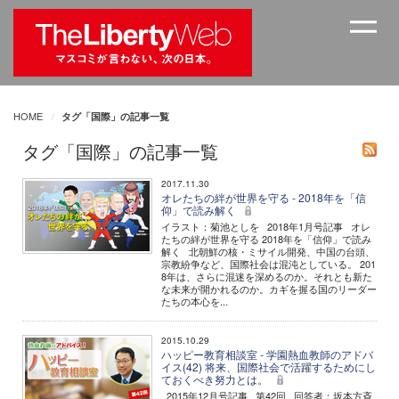
HOME
タグ「国際」の記事一覧
タグ「国際」の記事一覧
2017.11.30
オレたちの絆が世界を守る - 2018年を「信
仰」で読み解く
イラスト：菊池としを 2018年1月号記事 オレ
たちの絆が世界を守る 2018年を「信仰」で読み
解く 北朝鮮の核・ミサイル開発、中国の台頭、
宗教紛争など、国際社会は混沌としている。 201
8年は、さらに混迷を深めるのか。それとも新た
な未来が開かれるのか。カギを握る国のリーダー
たちの本心を...
2015.10.29
ハッピー教育相談室 - 学園熱血教師のアドバ
イス(42) 将来、国際社会で活躍するためにし
ておくべき努力とは。
2015年12月号記事 第42回 回答者：坂本方斉