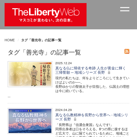
HOME
タグ「善光寺」の記事一覧
タグ「善光寺」の記事一覧
2025.12.24
真なる仏に帰依する奇跡 人生が黄金に輝く
三帰誓願 ─ 地域シリーズ 長野
現代の私たちは、何をよりどころにして生きてい
けばよいのか──。
長野ゆかりの聖徳太子が目指した、仏国土の理想
は今に続いている。
...
2024.04.29
真なる仏教精神を長野から世界へ - 地域シリ
ーズ 長野
「長野県は『信濃合衆国』なんです!」
同県出身者は口をそろえる。8つの県に接するほ
ど広大で、山に隔てられているために、地域ごと