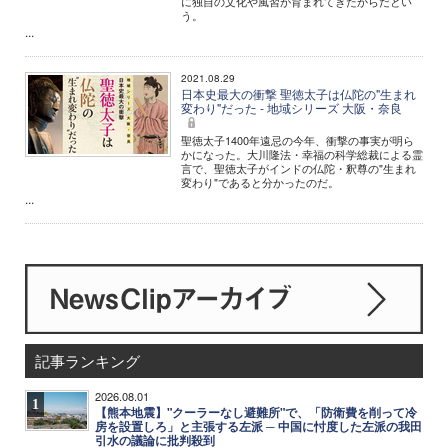
に独自の文化や風習が育まれてきたからだとい
う。
...
2021.08.29
日本史最大の衝撃 聖徳太子は仏陀の"生まれ
変わり"だった - 地域シリーズ 大阪・奈良
聖徳太子1400年遠忌の今年、衝撃の事実が明ら
かになった。大川隆法・幸福の科学総裁による霊
言で、聖徳太子がインドの仏陀・釈尊の"生まれ
変わり"であると分かったのだ。
...
記事ランキング
2026.08.01
1
【熊本地震】"クーラーなし避難所"で、「防衛費を削って冷
房を設置しろ」と主張する左派 ─ 中国に忖度した左派の我田
引水の議論に批判殺到