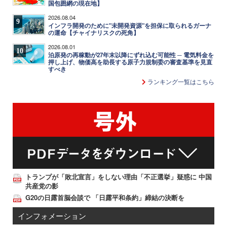
国包囲網の現在地】
2026.08.04
9
インフラ開発のために"未開発資源"を担保に取られるガーナ
の運命【チャイナリスクの死角】
2026.08.01
10
泊原発の再稼動が27年末以降にずれ込む可能性 ─ 電気料金を
押し上げ、物価高を助長する原子力規制委の審査基準を見直
すべき
ランキング一覧はこちら
トランプが「敗北宣言」をしない理由「不正選挙」疑惑に 中国
共産党の影
G20の日露首脳会談で 「日露平和条約」締結の決断を
インフォメーション