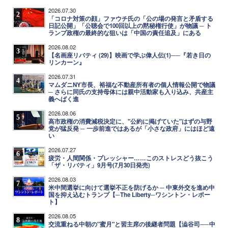
2026.07.30
2
「コロナ対策の顔」ファウチ氏の「公の場の発言と矛盾する
日記公開」「公聴会で100回以上の黙秘権行使」が物議 ─ ト
ランプ政権の最終的な狙いは「中国の責任追及」にある
2026.08.02
3
【名画座リバティ (29)】映画で学ぶ偉人伝(1)──『若き日の
リンカーン』
2026.07.31
4
マムダニNY市長、裕福な不動産所有者の個人情報公開で物議
─ さらに同氏の支持母体には親中活動家も入り込み、共産主
義へばく進
2026.08.06
5
高市政権の消費減税決定に、"公約に掲げていた"はずの与野
党が猛反発 ─ 一歩前進ではあるが「小さな政府」にはほど遠
い
2026.07.27
6
疲労・人間関係・プレッシャー……このストレスどう抜こう
「ザ・リバティ」9月号(7月30日発売)
2026.08.03
7
米中間選挙に向けて選挙不正を防げるか ─ 中東外交を進め中
国を抑え込むトランプ【─The Liberty─ワシントン・レポー
ト】
2026.08.05
8
交流重ねる中朝の"蜜月"と習主席の後継者問題【澁谷司──中