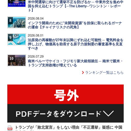
米中間選挙に向けて選挙不正を防げるか ─ 中東外交を進め中
国を抑え込むトランプ【─The Liberty─ワシントン・レポー
ト】
2026.08.04
8
インフラ開発のために"未開発資源"を担保に取られるガーナ
の運命【チャイナリスクの死角】
2026.08.01
9
泊原発の再稼動が27年末以降にずれ込む可能性 ─ 電気料金を
押し上げ、物価高を助長する原子力規制委の審査基準を見直
すべき
2026.07.29
10
南米ペルーでケイコ・フジモリ新大統領就任 ─ 南米で親米・
トランプ支持政権が増えている
ランキング一覧はこちら
トランプが「敗北宣言」をしない理由「不正選挙」疑惑に 中国