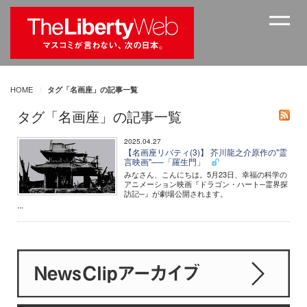
HOME
タグ「名画座」の記事一覧
タグ「名画座」の記事一覧
2025.04.27
【名画座リバティ(3)】 芥川龍之介原作の"霊
言映画"──「羅生門」
みなさん、こんにちは。5月23日、幸福の科学の
アニメーション映画『ドラゴン・ハート─霊界探
訪記─』が劇場公開されます。
...