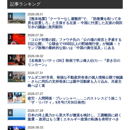
記事ランキング
2026.08.01
1
【熊本地震】"クーラーなし避難所"で、「防衛費を削って冷
房を設置しろ」と主張する左派 ─ 中国に忖度した左派の我田
引水の議論に批判殺到
2026.07.30
2
「コロナ対策の顔」ファウチ氏の「公の場の発言と矛盾する
日記公開」「公聴会で100回以上の黙秘権行使」が物議 ─ ト
ランプ政権の最終的な狙いは「中国の責任追及」にある
2026.08.02
3
【名画座リバティ (29)】映画で学ぶ偉人伝(1)──『若き日の
リンカーン』
2026.07.31
4
マムダニNY市長、裕福な不動産所有者の個人情報公開で物議
─ さらに同氏の支持母体には親中活動家も入り込み、共産主
義へばく進
2026.07.27
5
疲労・人間関係・プレッシャー……このストレスどう抜こう
「ザ・リバティ」9月号(7月30日発売)
2026.07.29
6
日本の洋上風力から英大手が撤退を検討し、三菱離脱に続く
激震 ─ 政府はもう潔くエネルギー政策の転換を表明すべき
2026.08.03
7