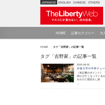
JAPANESE
ENGLISH
CHINESE
OTHERS
HOME
記事カテゴリー
大川
HOME
タグ「吉野家」の記事一覧
タグ「吉野家」の記事一覧
2020.08.02
外食大手や牛丼チェー
《本記事のポイント》 
30人が亡くなっている
をかけた抵抗をし始
...