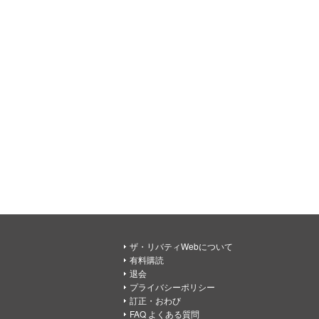
ザ・リバティWebについて
有料購読
退会
プライバシーポリシー
訂正・おわび
FAQ よくある質問