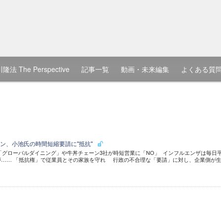
隆法 The Perspective
記事一覧
動画・未来編集
よくある質
ン、小池氏の時間短縮要請に"抵抗"
「グローバルダイニング」や牛丼チェーン3社が時短営業に「NO」 インフルエンザは毎日
が…… 「抵抗権」で従業員とその家族を守れ 行政の不合理な「要請」に対し、企業側が