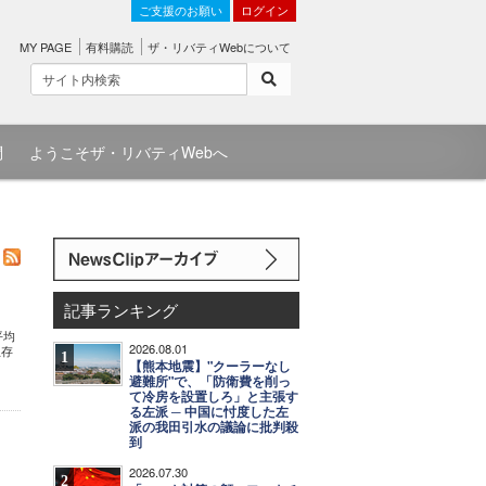
ご支援のお願い
ログイン
MY PAGE
有料購読
ザ・リバティWebについて
問
ようこそザ・リバティWebへ
記事ランキング
平均
2026.08.01
生存
1
【熊本地震】"クーラーなし
避難所"で、「防衛費を削っ
て冷房を設置しろ」と主張す
る左派 ─ 中国に忖度した左
派の我田引水の議論に批判殺
到
2026.07.30
2