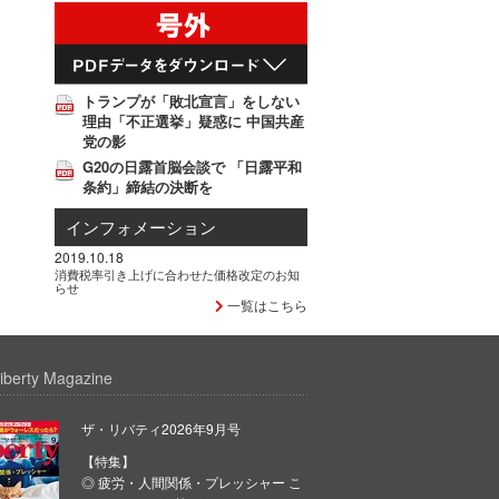
トランプが「敗北宣言」をしない
理由「不正選挙」疑惑に 中国共産
党の影
G20の日露首脳会談で 「日露平和
条約」締結の決断を
インフォメーション
2019.10.18
消費税率引き上げに合わせた価格改定のお知
らせ
一覧はこちら
iberty Magazine
ザ・リバティ2026年9月号
【特集】
◎ 疲労・人間関係・プレッシャー こ