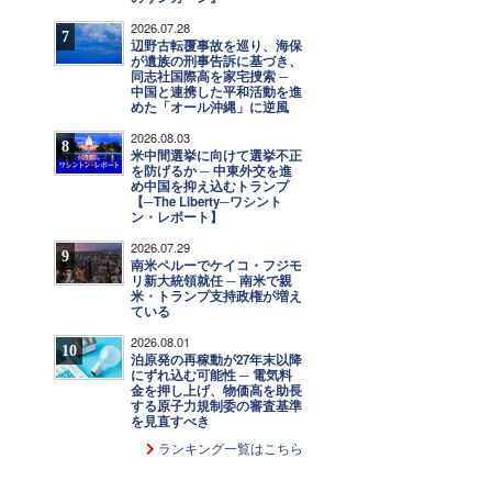
2026.07.28
7
辺野古転覆事故を巡り、海保
が遺族の刑事告訴に基づき、
同志社国際高を家宅捜索 ─
中国と連携した平和活動を進
めた「オール沖縄」に逆風
2026.08.03
8
米中間選挙に向けて選挙不正
を防げるか ─ 中東外交を進
め中国を抑え込むトランプ
【─The Liberty─ワシント
ン・レポート】
2026.07.29
9
南米ペルーでケイコ・フジモ
リ新大統領就任 ─ 南米で親
米・トランプ支持政権が増え
ている
2026.08.01
10
泊原発の再稼動が27年末以降
にずれ込む可能性 ─ 電気料
金を押し上げ、物価高を助長
する原子力規制委の審査基準
を見直すべき
ランキング一覧はこちら