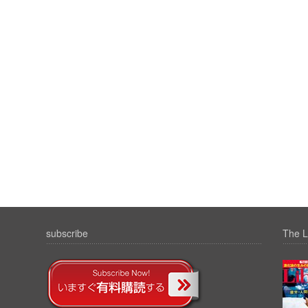
subscribe
The L