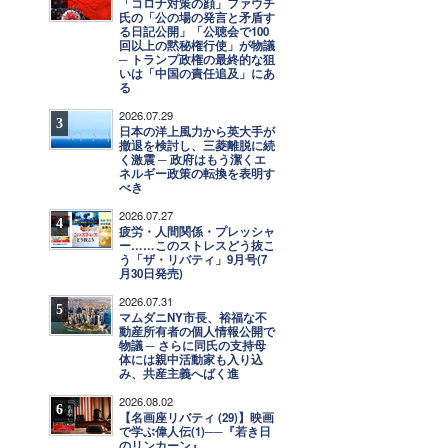
「コロナ対策の顔」ファウチ
氏の「公の場の発言と矛盾す
る日記公開」「公聴会で100
回以上の黙秘権行使」が物議
─ トランプ政権の最終的な狙
いは「中国の責任追及」にあ
る
2026.07.29
3
日本の洋上風力から英大手が
撤退を検討し、三菱離脱に続
く激震 ─ 政府はもう潔くエ
ネルギー政策の転換を表明す
べき
2026.07.27
4
疲労・人間関係・プレッシャ
ー……このストレスどう抜こ
う「ザ・リバティ」9月号(7
月30日発売)
2026.07.31
5
マムダニNY市長、裕福な不
動産所有者の個人情報公開で
物議 ─ さらに同氏の支持母
体には親中活動家も入り込
み、共産主義へばく進
2026.08.02
6
【名画座リバティ (29)】映画
で学ぶ偉人伝(1)──『若き日
のリンカーン』