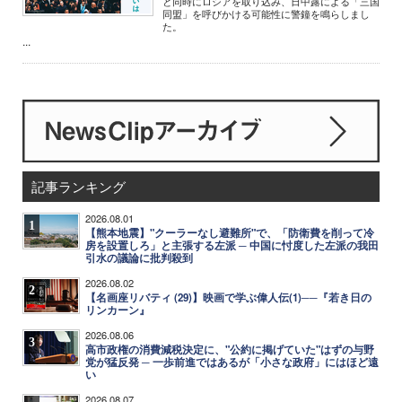
と同時にロシアを取り込み、日中露による「三国
同盟」を呼びかける可能性に警鐘を鳴らしまし
た。
...
記事ランキング
2026.08.01
1
【熊本地震】"クーラーなし避難所"で、「防衛費を削って冷
房を設置しろ」と主張する左派 ─ 中国に忖度した左派の我田
引水の議論に批判殺到
2026.08.02
2
【名画座リバティ (29)】映画で学ぶ偉人伝(1)──『若き日の
リンカーン』
2026.08.06
3
高市政権の消費減税決定に、"公約に掲げていた"はずの与野
党が猛反発 ─ 一歩前進ではあるが「小さな政府」にはほど遠
い
2026.08.07