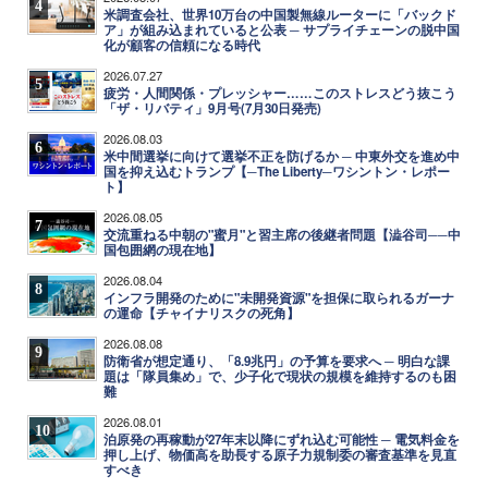
4
米調査会社、世界10万台の中国製無線ルーターに「バックド
ア」が組み込まれていると公表 ─ サプライチェーンの脱中国
化が顧客の信頼になる時代
2026.07.27
5
疲労・人間関係・プレッシャー……このストレスどう抜こう
「ザ・リバティ」9月号(7月30日発売)
2026.08.03
6
米中間選挙に向けて選挙不正を防げるか ─ 中東外交を進め中
国を抑え込むトランプ【─The Liberty─ワシントン・レポー
ト】
2026.08.05
7
交流重ねる中朝の"蜜月"と習主席の後継者問題【澁谷司──中
国包囲網の現在地】
2026.08.04
8
インフラ開発のために"未開発資源"を担保に取られるガーナ
の運命【チャイナリスクの死角】
2026.08.08
9
防衛省が想定通り、「8.9兆円」の予算を要求へ ─ 明白な課
題は「隊員集め」で、少子化で現状の規模を維持するのも困
難
2026.08.01
10
泊原発の再稼動が27年末以降にずれ込む可能性 ─ 電気料金を
押し上げ、物価高を助長する原子力規制委の審査基準を見直
すべき