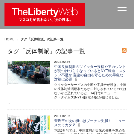
HOME
タグ「反体制派」の記事一覧
タグ「反体制派」の記事一覧
2023.02.16
中国反体制派のツイッター投稿やアカウント
が見つけづらくなっているとNYT報道、スタ
ッフ不足か 言論の自由を守るための早急な
対処は必要
ツイッターサービスの中断や不具合が続き、中国
の反体制派活動家たちが口封じされているのでは
ないかと恐れていると、14日付米ニューヨー
ク・タイムズ(NYT)紙(電子版)が報じました。
...
2021.02.26
習近平の次の狙いはプーチン失脚！ - ニュー
スのミカタ 2
本誌3月号では、中国政府が日米の分断を進める