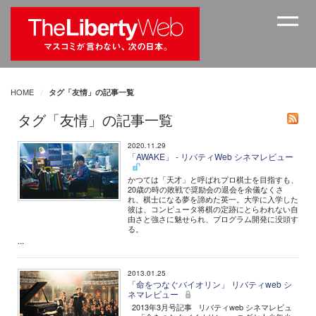
HOME
タグ「友情」の記事一覧
タグ「友情」の記事一覧
2020.11.29
「AWAKE」 - リバティWeb シネマレビュー
かつては「天才」と呼ばれプロ棋士を目指すも、
20歳の時の敗戦で奨励会の退会を余儀なくさ
れ、棋士になる夢を諦めた英一。大学に入学した
彼は、コンピュータ将棋の定跡にとらわれない自
由さと強さに魅せられ、プログラム開発に没頭す
る。
...
2013.01.25
「命をつなぐバイオリン」 リバティweb シ
ネマレビュー
2013年3月号記事 リバティweb シネマレビュ