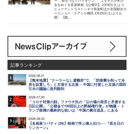
ー 「命をつなぐバイオリン」 ユダヤ人少年少
女をめぐる音楽映画 【公開日】 2月9日(土)より
ヒューマントラストシネマ有楽町ほか全国順次ロ
ードショー〈テアトル梅田 2月23日(土)より公
開〉 【配...
記事ランキング
2026.08.01
1
【熊本地震】"クーラーなし避難所"で、「防衛費を削って冷
房を設置しろ」と主張する左派 ─ 中国に忖度した左派の我田
引水の議論に批判殺到
2026.07.30
2
「コロナ対策の顔」ファウチ氏の「公の場の発言と矛盾する
日記公開」「公聴会で100回以上の黙秘権行使」が物議 ─ ト
ランプ政権の最終的な狙いは「中国の責任追及」にある
2026.08.02
3
【名画座リバティ (29)】映画で学ぶ偉人伝(1)──『若き日の
リンカーン』