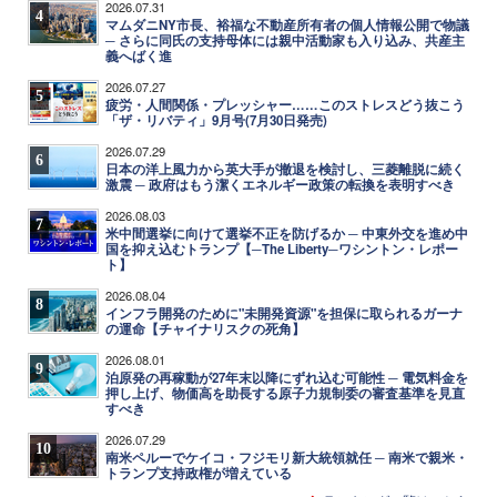
2026.07.31
4
マムダニNY市長、裕福な不動産所有者の個人情報公開で物議
─ さらに同氏の支持母体には親中活動家も入り込み、共産主
義へばく進
2026.07.27
5
疲労・人間関係・プレッシャー……このストレスどう抜こう
「ザ・リバティ」9月号(7月30日発売)
2026.07.29
6
日本の洋上風力から英大手が撤退を検討し、三菱離脱に続く
激震 ─ 政府はもう潔くエネルギー政策の転換を表明すべき
2026.08.03
7
米中間選挙に向けて選挙不正を防げるか ─ 中東外交を進め中
国を抑え込むトランプ【─The Liberty─ワシントン・レポー
ト】
2026.08.04
8
インフラ開発のために"未開発資源"を担保に取られるガーナ
の運命【チャイナリスクの死角】
2026.08.01
9
泊原発の再稼動が27年末以降にずれ込む可能性 ─ 電気料金を
押し上げ、物価高を助長する原子力規制委の審査基準を見直
すべき
2026.07.29
10
南米ペルーでケイコ・フジモリ新大統領就任 ─ 南米で親米・
トランプ支持政権が増えている