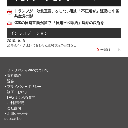
トランプが「敗北宣言」をしない理由「不正選挙」疑惑に 中国
共産党の影
G20の日露首脳会談で 「日露平和条約」締結の決断を
インフォメーション
2019.10.18
消費税率引き上げに合わせた価格改定のお知らせ
一覧はこちら
ザ・リバティWebについて
有料購読
退会
プライバシーポリシー
訂正・おわび
FAQ よくある質問
ご利用環境
会社案内
お問い合わせ
subscribe