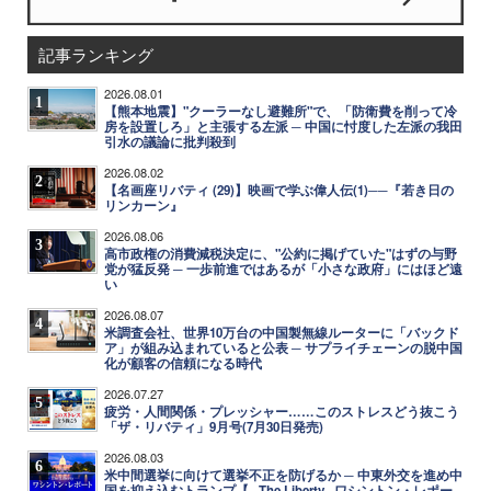
記事ランキング
2026.08.01
1
【熊本地震】"クーラーなし避難所"で、「防衛費を削って冷
房を設置しろ」と主張する左派 ─ 中国に忖度した左派の我田
引水の議論に批判殺到
2026.08.02
2
【名画座リバティ (29)】映画で学ぶ偉人伝(1)──『若き日の
リンカーン』
2026.08.06
3
高市政権の消費減税決定に、"公約に掲げていた"はずの与野
党が猛反発 ─ 一歩前進ではあるが「小さな政府」にはほど遠
い
2026.08.07
4
米調査会社、世界10万台の中国製無線ルーターに「バックド
ア」が組み込まれていると公表 ─ サプライチェーンの脱中国
化が顧客の信頼になる時代
2026.07.27
5
疲労・人間関係・プレッシャー……このストレスどう抜こう
「ザ・リバティ」9月号(7月30日発売)
2026.08.03
6
米中間選挙に向けて選挙不正を防げるか ─ 中東外交を進め中
国を抑え込むトランプ【─The Liberty─ワシントン・レポー