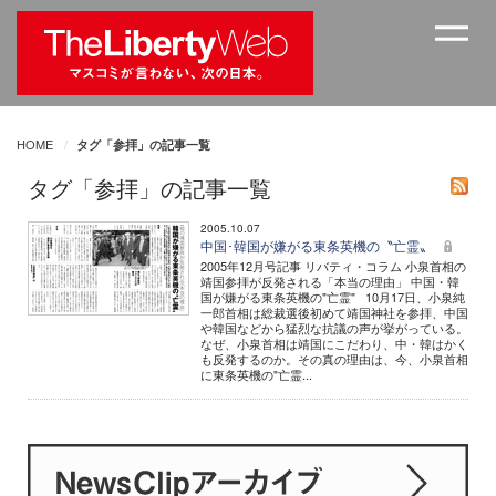
HOME
タグ「参拝」の記事一覧
タグ「参拝」の記事一覧
2005.10.07
中国･韓国が嫌がる東条英機の〝亡霊〟
2005年12月号記事 リバティ・コラム 小泉首相の
靖国参拝が反発される「本当の理由」 中国・韓
国が嫌がる東条英機の"亡霊" 10月17日、小泉純
一郎首相は総裁選後初めて靖国神社を参拝、中国
や韓国などから猛烈な抗議の声が挙がっている。
なぜ、小泉首相は靖国にこだわり、中・韓はかく
も反発するのか。その真の理由は、今、小泉首相
に東条英機の"亡霊...