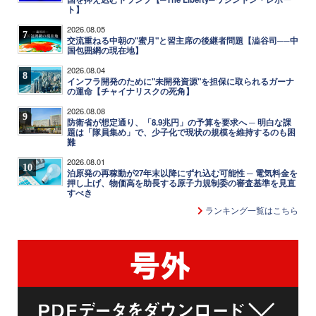
ト】
2026.08.05
7
交流重ねる中朝の"蜜月"と習主席の後継者問題【澁谷司──中
国包囲網の現在地】
2026.08.04
8
インフラ開発のために"未開発資源"を担保に取られるガーナ
の運命【チャイナリスクの死角】
2026.08.08
9
防衛省が想定通り、「8.9兆円」の予算を要求へ ─ 明白な課
題は「隊員集め」で、少子化で現状の規模を維持するのも困
難
2026.08.01
10
泊原発の再稼動が27年末以降にずれ込む可能性 ─ 電気料金を
押し上げ、物価高を助長する原子力規制委の審査基準を見直
すべき
ランキング一覧はこちら