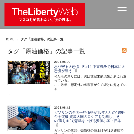
HOME
タグ「原油価格」の記事一覧
タグ「原油価格」の記事一覧
2024.05.29
忍び寄る大恐慌 - Part 1 中東戦争で日本に大
恐慌が襲う
私たちの周りには、実は世紀末的現象があふれ返
っている。
ここ数年、想定外の出来事が立て続けに起きてい
る。
...
2023.08.12
ガソリンの全国平均価格が15年ぶりの180円
台を突破 資源大国のロシアを制裁し、そ
の"返り血"で悲鳴を上げる資源小国・日本
ガソリンの店頭小売価格の値上げが12週連続で