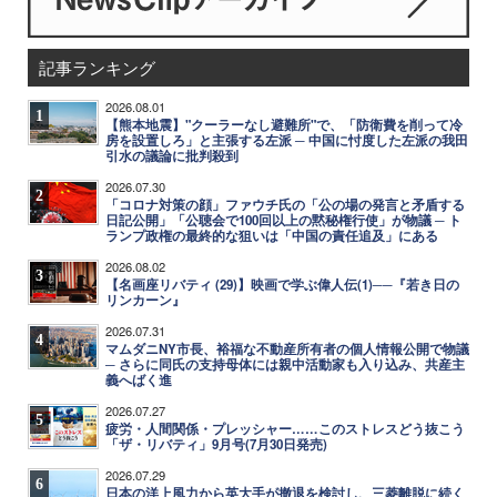
記事ランキング
2026.08.01
1
【熊本地震】"クーラーなし避難所"で、「防衛費を削って冷
房を設置しろ」と主張する左派 ─ 中国に忖度した左派の我田
引水の議論に批判殺到
2026.07.30
2
「コロナ対策の顔」ファウチ氏の「公の場の発言と矛盾する
日記公開」「公聴会で100回以上の黙秘権行使」が物議 ─ ト
ランプ政権の最終的な狙いは「中国の責任追及」にある
2026.08.02
3
【名画座リバティ (29)】映画で学ぶ偉人伝(1)──『若き日の
リンカーン』
2026.07.31
4
マムダニNY市長、裕福な不動産所有者の個人情報公開で物議
─ さらに同氏の支持母体には親中活動家も入り込み、共産主
義へばく進
2026.07.27
5
疲労・人間関係・プレッシャー……このストレスどう抜こう
「ザ・リバティ」9月号(7月30日発売)
2026.07.29
6
日本の洋上風力から英大手が撤退を検討し、三菱離脱に続く