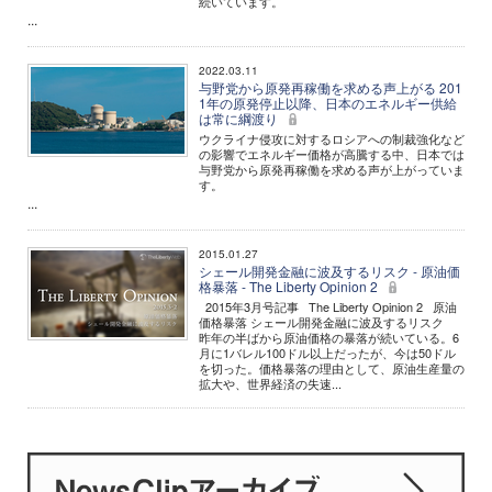
続いています。
...
2022.03.11
与野党から原発再稼働を求める声上がる 201
1年の原発停止以降、日本のエネルギー供給
は常に綱渡り
ウクライナ侵攻に対するロシアへの制裁強化など
の影響でエネルギー価格が高騰する中、日本では
与野党から原発再稼働を求める声が上がっていま
す。
...
2015.01.27
シェール開発金融に波及するリスク - 原油価
格暴落 - The Liberty Opinion 2
2015年3月号記事 The Liberty Opinion 2 原油
価格暴落 シェール開発金融に波及するリスク
昨年の半ばから原油価格の暴落が続いている。6
月に1バレル100ドル以上だったが、今は50ドル
を切った。価格暴落の理由として、原油生産量の
拡大や、世界経済の失速...