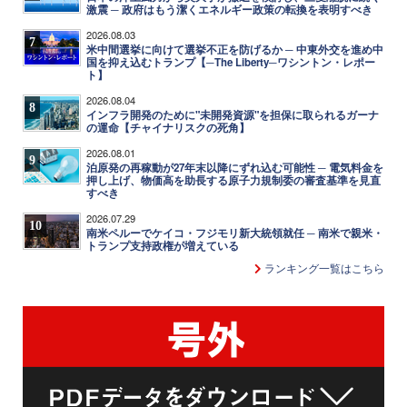
激震 ─ 政府はもう潔くエネルギー政策の転換を表明すべき
2026.08.03
7
米中間選挙に向けて選挙不正を防げるか ─ 中東外交を進め中
国を抑え込むトランプ【─The Liberty─ワシントン・レポー
ト】
2026.08.04
8
インフラ開発のために"未開発資源"を担保に取られるガーナ
の運命【チャイナリスクの死角】
2026.08.01
9
泊原発の再稼動が27年末以降にずれ込む可能性 ─ 電気料金を
押し上げ、物価高を助長する原子力規制委の審査基準を見直
すべき
2026.07.29
10
南米ペルーでケイコ・フジモリ新大統領就任 ─ 南米で親米・
トランプ支持政権が増えている
ランキング一覧はこちら