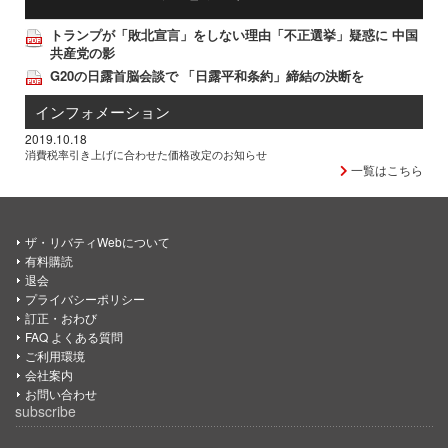
トランプが「敗北宣言」をしない理由「不正選挙」疑惑に 中国
共産党の影
G20の日露首脳会談で 「日露平和条約」締結の決断を
インフォメーション
2019.10.18
消費税率引き上げに合わせた価格改定のお知らせ
一覧はこちら
ザ・リバティWebについて
有料購読
退会
プライバシーポリシー
訂正・おわび
FAQ よくある質問
ご利用環境
会社案内
お問い合わせ
subscribe