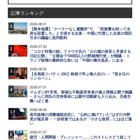
記事ランキング
2026.08.01
1
【熊本地震】"クーラーなし避難所"で、「防衛費を削って冷
房を設置しろ」と主張する左派 ─ 中国に忖度した左派の我田
引水の議論に批判殺到
2026.07.30
2
「コロナ対策の顔」ファウチ氏の「公の場の発言と矛盾する
日記公開」「公聴会で100回以上の黙秘権行使」が物議 ─ ト
ランプ政権の最終的な狙いは「中国の責任追及」にある
2026.08.02
3
【名画座リバティ (29)】映画で学ぶ偉人伝(1)──『若き日の
リンカーン』
2026.07.31
4
マムダニNY市長、裕福な不動産所有者の個人情報公開で物議
─ さらに同氏の支持母体には親中活動家も入り込み、共産主
義へばく進
2026.08.06
5
高市政権の消費減税決定に、"公約に掲げていた"はずの与野
党が猛反発 ─ 一歩前進ではあるが「小さな政府」にはほど遠
い
2026.07.27
6
疲労・人間関係・プレッシャー……このストレスどう抜こう