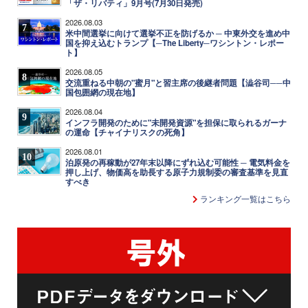
「ザ・リバティ」9月号(7月30日発売)
2026.08.03
7
米中間選挙に向けて選挙不正を防げるか ─ 中東外交を進め中
国を抑え込むトランプ【─The Liberty─ワシントン・レポー
ト】
2026.08.05
8
交流重ねる中朝の"蜜月"と習主席の後継者問題【澁谷司──中
国包囲網の現在地】
2026.08.04
9
インフラ開発のために"未開発資源"を担保に取られるガーナ
の運命【チャイナリスクの死角】
2026.08.01
10
泊原発の再稼動が27年末以降にずれ込む可能性 ─ 電気料金を
押し上げ、物価高を助長する原子力規制委の審査基準を見直
すべき
ランキング一覧はこちら