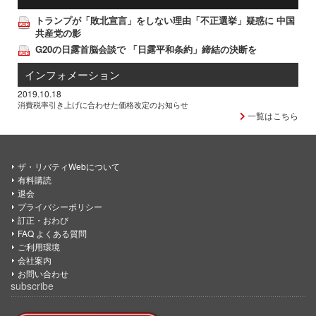
トランプが「敗北宣言」をしない理由「不正選挙」疑惑に 中国
共産党の影
G20の日露首脳会談で 「日露平和条約」締結の決断を
インフォメーション
2019.10.18
消費税率引き上げに合わせた価格改定のお知らせ
一覧はこちら
ザ・リバティWebについて
有料購読
退会
プライバシーポリシー
訂正・おわび
FAQ よくある質問
ご利用環境
会社案内
お問い合わせ
subscribe