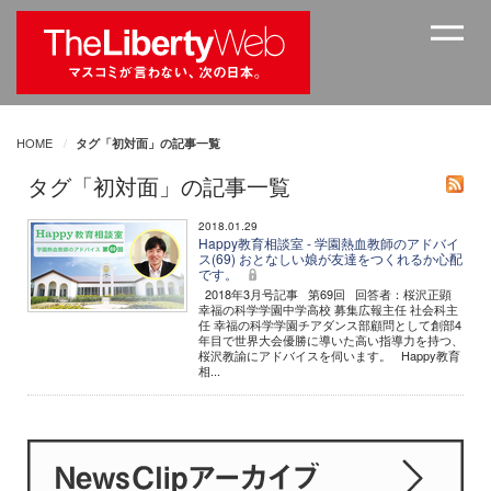
HOME
タグ「初対面」の記事一覧
タグ「初対面」の記事一覧
2018.01.29
Happy教育相談室 - 学園熱血教師のアドバイ
ス(69) おとなしい娘が友達をつくれるか心配
です。
2018年3月号記事 第69回 回答者：桜沢正顕
幸福の科学学園中学高校 募集広報主任 社会科主
任 幸福の科学学園チアダンス部顧問として創部4
年目で世界大会優勝に導いた高い指導力を持つ、
桜沢教諭にアドバイスを伺います。 Happy教育
相...