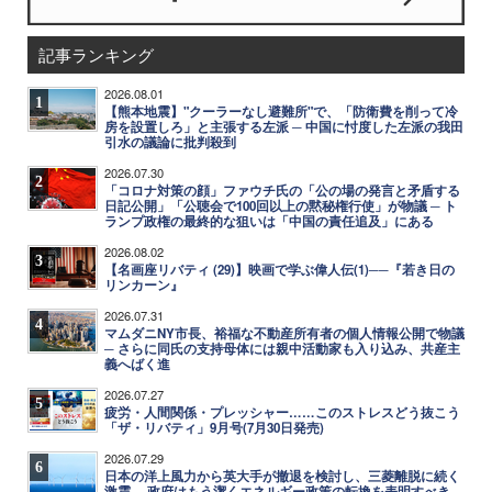
記事ランキング
2026.08.01
1
【熊本地震】"クーラーなし避難所"で、「防衛費を削って冷
房を設置しろ」と主張する左派 ─ 中国に忖度した左派の我田
引水の議論に批判殺到
2026.07.30
2
「コロナ対策の顔」ファウチ氏の「公の場の発言と矛盾する
日記公開」「公聴会で100回以上の黙秘権行使」が物議 ─ ト
ランプ政権の最終的な狙いは「中国の責任追及」にある
2026.08.02
3
【名画座リバティ (29)】映画で学ぶ偉人伝(1)──『若き日の
リンカーン』
2026.07.31
4
マムダニNY市長、裕福な不動産所有者の個人情報公開で物議
─ さらに同氏の支持母体には親中活動家も入り込み、共産主
義へばく進
2026.07.27
5
疲労・人間関係・プレッシャー……このストレスどう抜こう
「ザ・リバティ」9月号(7月30日発売)
2026.07.29
6
日本の洋上風力から英大手が撤退を検討し、三菱離脱に続く
激震 ─ 政府はもう潔くエネルギー政策の転換を表明すべき