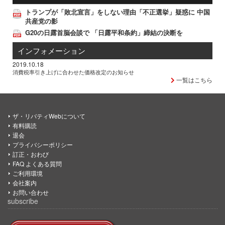
トランプが「敗北宣言」をしない理由「不正選挙」疑惑に 中国
共産党の影
G20の日露首脳会談で 「日露平和条約」締結の決断を
インフォメーション
2019.10.18
消費税率引き上げに合わせた価格改定のお知らせ
一覧はこちら
ザ・リバティWebについて
有料購読
退会
プライバシーポリシー
訂正・おわび
FAQ よくある質問
ご利用環境
会社案内
お問い合わせ
subscribe