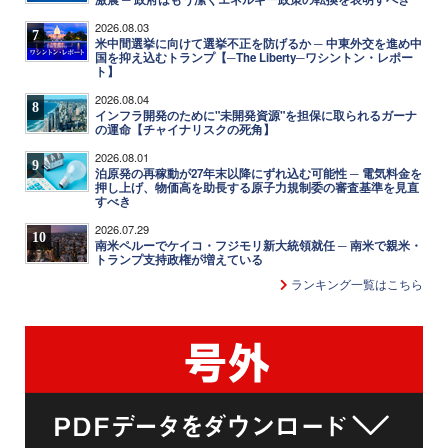
2026.08.03
7
米中間選挙に向けて選挙不正を防げるか ─ 中東外交を進め中
国を抑え込むトランプ【─The Liberty─ワシントン・レポー
ト】
2026.08.04
8
インフラ開発のために"未開発資源"を担保に取られるガーナ
の運命【チャイナリスクの死角】
2026.08.01
9
泊原発の再稼動が27年末以降にずれ込む可能性 ─ 電気料金を
押し上げ、物価高を助長する原子力規制委の審査基準を見直
すべき
2026.07.29
10
南米ペルーでケイコ・フジモリ新大統領就任 ─ 南米で親米・
トランプ支持政権が増えている
ランキング一覧はこちら