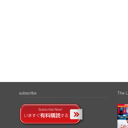
subscribe
The L