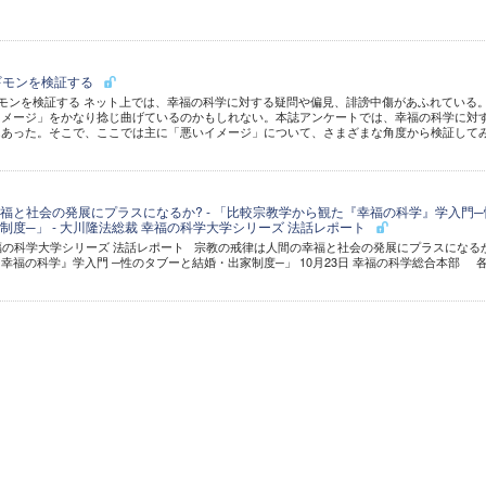
ギモンを検証する
モンを検証する ネット上では、幸福の科学に対する疑問や偏見、誹謗中傷があふれている
イメージ」をかなり捻じ曲げているのかもしれない。本誌アンケートでは、幸福の科学に対
んあった。そこで、ここでは主に「悪いイメージ」について、さまざまな角度から検証して
福と社会の発展にプラスになるか? - 「比較宗教学から観た『幸福の科学』学入門─
制度─」 - 大川隆法総裁 幸福の科学大学シリーズ 法話レポート
幸福の科学大学シリーズ 法話レポート 宗教の戒律は人間の幸福と社会の発展にプラスになる
幸福の科学』学入門 ─性のタブーと結婚・出家制度─」 10月23日 幸福の科学総合本部 