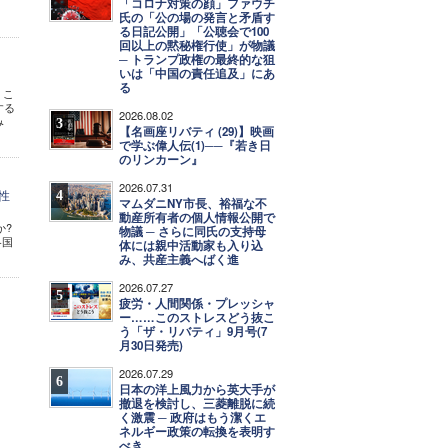
「コロナ対策の顔」ファウチ
氏の「公の場の発言と矛盾す
る日記公開」「公聴会で100
回以上の黙秘権行使」が物議
─ トランプ政権の最終的な狙
いは「中国の責任追及」にあ
る
。こ
する
2026.08.02
み
3
【名画座リバティ (29)】映画
で学ぶ偉人伝(1)──『若き日
のリンカーン』
2026.07.31
性
4
マムダニNY市長、裕福な不
動産所有者の個人情報公開で
か?
物議 ─ さらに同氏の支持母
各国
体には親中活動家も入り込
み、共産主義へばく進
2026.07.27
5
疲労・人間関係・プレッシャ
ー……このストレスどう抜こ
う「ザ・リバティ」9月号(7
月30日発売)
2026.07.29
6
日本の洋上風力から英大手が
撤退を検討し、三菱離脱に続
く激震 ─ 政府はもう潔くエ
ネルギー政策の転換を表明す
べき