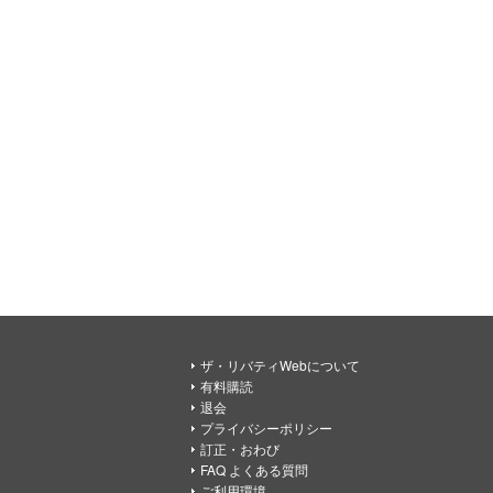
ザ・リバティWebについて
有料購読
退会
プライバシーポリシー
訂正・おわび
FAQ よくある質問
ご利用環境