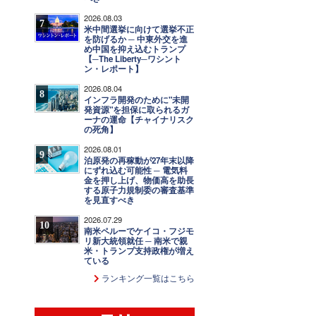
2026.08.03
7
米中間選挙に向けて選挙不正
を防げるか ─ 中東外交を進
め中国を抑え込むトランプ
【─The Liberty─ワシント
ン・レポート】
2026.08.04
8
インフラ開発のために"未開
発資源"を担保に取られるガ
ーナの運命【チャイナリスク
の死角】
2026.08.01
9
泊原発の再稼動が27年末以降
にずれ込む可能性 ─ 電気料
金を押し上げ、物価高を助長
する原子力規制委の審査基準
を見直すべき
2026.07.29
10
南米ペルーでケイコ・フジモ
リ新大統領就任 ─ 南米で親
米・トランプ支持政権が増え
ている
ランキング一覧はこちら