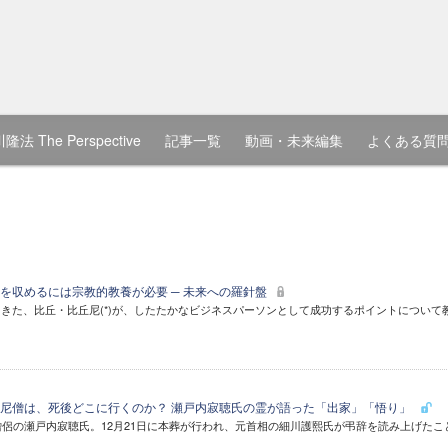
隆法 The Perspective
記事一覧
動画・未来編集
よくある質
を収めるには宗教的教養が必要 ─ 未来への羅針盤
きた、比丘・比丘尼(*)が、したたかなビジネスパーソンとして成功するポイントについて
尼僧は、死後どこに行くのか？ 瀬戸内寂聴氏の霊が語った「出家」「悟り」
僧侶の瀬戸内寂聴氏。12月21日に本葬が行われ、元首相の細川護熙氏が弔辞を読み上げたこ
。