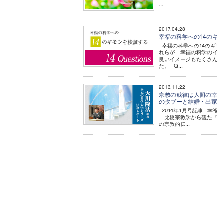
...
2017.04.28
幸福の科学への14の
幸福の科学への14のギ
れらが「幸福の科学の
良いイメージもたくさ
た。 Q...
2013.11.22
宗教の戒律は人間の幸
のタブーと結婚・出家
2014年1月号記事 
「比較宗教学から観た『
の宗教的伝...