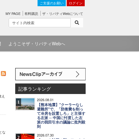
ご支援のお願い
ログイン
MY PAGE
有料購読
ザ・リバティWebについて
問
ようこそザ・リバティWebへ
記事ランキング
教え
2026.08.01
1
【熊本地震】"クーラーなし
避難所"で、「防衛費を削っ
て冷房を設置しろ」と主張す
る左派 ─ 中国に忖度した左
派の我田引水の議論に批判殺
到
とな
2026.07.30
2