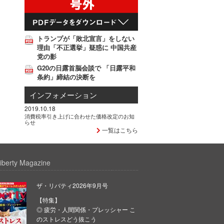
トランプが「敗北宣言」をしない
理由「不正選挙」疑惑に 中国共産
党の影
G20の日露首脳会談で 「日露平和
条約」締結の決断を
インフォメーション
2019.10.18
消費税率引き上げに合わせた価格改定のお知
らせ
一覧はこちら
iberty Magazine
ザ・リバティ2026年9月号
【特集】
◎ 疲労・人間関係・プレッシャー こ
のストレスどう抜こう