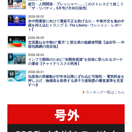
6
疲労・人間関係・プレッシャー……このストレスどう抜こう
「ザ・リバティ」9月号(7月30日発売)
2026.08.03
7
米中間選挙に向けて選挙不正を防げるか ─ 中東外交を進め中
国を抑え込むトランプ【─The Liberty─ワシントン・レポー
ト】
2026.08.05
8
交流重ねる中朝の"蜜月"と習主席の後継者問題【澁谷司──中
国包囲網の現在地】
2026.08.04
9
インフラ開発のために"未開発資源"を担保に取られるガーナ
の運命【チャイナリスクの死角】
2026.08.01
10
泊原発の再稼動が27年末以降にずれ込む可能性 ─ 電気料金を
押し上げ、物価高を助長する原子力規制委の審査基準を見直
すべき
ランキング一覧はこちら