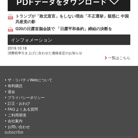
トランプが「敗北宣言」をしない理由「不正選挙」疑惑に 中国
共産党の影
G20の日露首脳会談で 「日露平和条約」締結の決断を
インフォメーション
2019.10.18
消費税率引き上げに合わせた価格改定のお知らせ
一覧はこちら
ザ・リバティWebについて
有料購読
退会
プライバシーポリシー
訂正・おわび
FAQ よくある質問
ご利用環境
会社案内
お問い合わせ
subscribe