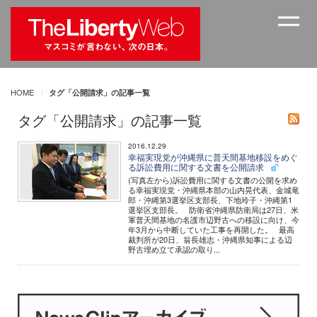
HOME
タグ「公開請求」の記事一覧
タグ「公開請求」の記事一覧
2016.12.29
幸福実現党が沖縄県に普天間基地移設をめぐ
る訴訟費用に関する文書を公開請求
(写真左から)訴訟費用に関する文書の公開を求め
る幸福実現党・沖縄県本部の山内晃代表、金城竜
郎・沖縄第3選挙区支部長、下地玲子・沖縄第1
選挙区支部長。 防衛省沖縄県防衛局は27日、米
軍普天間基地の名護市辺野古への移設に向け、今
年3月から中断していた工事を再開した。 最高
裁判所が20日、翁長雄志・沖縄県知事による辺
野古埋め立て承認の取り...