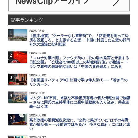
記事ランキング
2026.08.01
1
【熊本地震】"クーラーなし避難所"で、「防衛費を削って冷
房を設置しろ」と主張する左派 ─ 中国に忖度した左派の我田
引水の議論に批判殺到
2026.07.30
2
「コロナ対策の顔」ファウチ氏の「公の場の発言と矛盾する
日記公開」「公聴会で100回以上の黙秘権行使」が物議 ─ ト
ランプ政権の最終的な狙いは「中国の責任追及」にある
2026.08.02
3
【名画座リバティ (29)】映画で学ぶ偉人伝(1)──『若き日の
リンカーン』
2026.07.31
4
マムダニNY市長、裕福な不動産所有者の個人情報公開で物議
─ さらに同氏の支持母体には親中活動家も入り込み、共産主
義へばく進
2026.08.06
5
高市政権の消費減税決定に、"公約に掲げていた"はずの与野
党が猛反発 ─ 一歩前進ではあるが「小さな政府」にはほど遠
い
2026.07.27