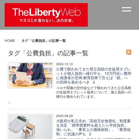
HOME
タグ「公費負担」の記事一覧
タグ「公費負担」の記事一覧
2024.12.10
公費で賄われてきた県立高校の生徒用タブレ
ットが個人負担へ移行中も、10万円近い費用
に保護者が悲鳴 教育効果で言えば「紙」へ
の回帰を進めるべき
コロナ関連の交付金などで賄われてきた公立高校
の生徒用タブレット端末について、個人負担への
移行が進められています。
...
2023.08.29
大阪府が私立含め「高校完全無償化」制度案
を決定 「標準授業料を超えたら学校負担」
強いられ、「事実上の価格統制」、「教育統
制」に抗議の声も