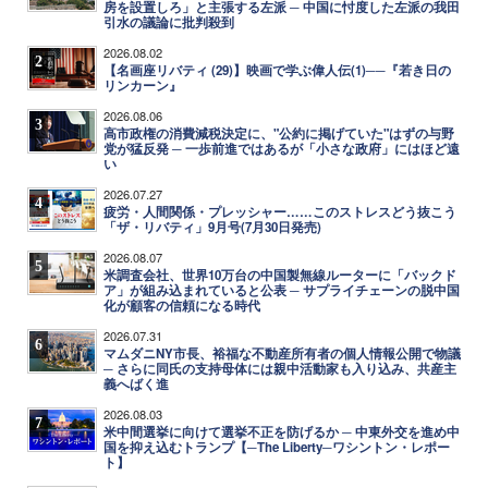
房を設置しろ」と主張する左派 ─ 中国に忖度した左派の我田
引水の議論に批判殺到
2026.08.02
2
【名画座リバティ (29)】映画で学ぶ偉人伝(1)──『若き日の
リンカーン』
2026.08.06
3
高市政権の消費減税決定に、"公約に掲げていた"はずの与野
党が猛反発 ─ 一歩前進ではあるが「小さな政府」にはほど遠
い
2026.07.27
4
疲労・人間関係・プレッシャー……このストレスどう抜こう
「ザ・リバティ」9月号(7月30日発売)
2026.08.07
5
米調査会社、世界10万台の中国製無線ルーターに「バックド
ア」が組み込まれていると公表 ─ サプライチェーンの脱中国
化が顧客の信頼になる時代
2026.07.31
6
マムダニNY市長、裕福な不動産所有者の個人情報公開で物議
─ さらに同氏の支持母体には親中活動家も入り込み、共産主
義へばく進
2026.08.03
7
米中間選挙に向けて選挙不正を防げるか ─ 中東外交を進め中
国を抑え込むトランプ【─The Liberty─ワシントン・レポー
ト】