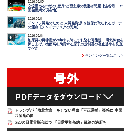
2026.08.05
8
交流重ねる中朝の"蜜月"と習主席の後継者問題【澁谷司──中
国包囲網の現在地】
2026.08.04
9
インフラ開発のために"未開発資源"を担保に取られるガーナ
の運命【チャイナリスクの死角】
2026.08.01
10
泊原発の再稼動が27年末以降にずれ込む可能性 ─ 電気料金を
押し上げ、物価高を助長する原子力規制委の審査基準を見直
すべき
ランキング一覧はこちら
トランプが「敗北宣言」をしない理由「不正選挙」疑惑に 中国
共産党の影
G20の日露首脳会談で 「日露平和条約」締結の決断を