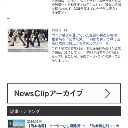
大阪府はこのほど、私立を含めて高校授業料を完
全無償化する制度案を決定しました。議会の承認
を得られれば、2026年度までに全学年に導入す
る予定です。
...
2023.01.24
コロナ融資を受けていた企業の倒産が急増
物価高を「経費削減」「内部留保」で戦う企
業に政府は賃上げを求めるのか？
コロナ禍で実質無利子・無担保融資を受けた企業
の倒産が急増しており、2022年は前年の2.3倍と
なっていることが、帝国データバンクの調べで分
かりました。
...
記事ランキング
2026.08.01
1
【熊本地震】"クーラーなし避難所"で、「防衛費を削って冷