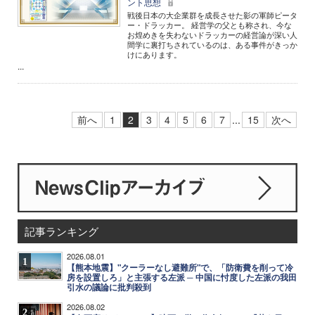
ント思想
戦後日本の大企業群を成長させた影の軍師ピータ
ー・ドラッカー。 経営学の父とも称され、今な
お煌めきを失わないドラッカーの経営論が深い人
間学に裏打ちされているのは、ある事件がきっか
けにあります。
...
前へ
1
2
3
4
5
6
7
...
15
次へ
記事ランキング
2026.08.01
1
【熊本地震】"クーラーなし避難所"で、「防衛費を削って冷
房を設置しろ」と主張する左派 ─ 中国に忖度した左派の我田
引水の議論に批判殺到
2026.08.02
2