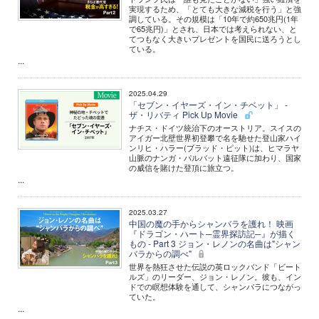
実現するため、「とても大きな減税を行う」と強
調している。その規模は「10年で約650兆円(1年
で65兆円)」とされ、日本では考えられない、と
てつもなく大きいプレゼントを国民に送ろうとし
ている。
...
2025.04.29
「セブン・イヤーズ・イン・チベット」 -
ザ・リバティ Pick Up Movie
ナチス・ドイツ統治下のオーストリア。スイスの
アイガー北壁世界初登攀で名を馳せた登山家ハイ
ンリヒ・ハラー(ブラッド・ピット)は、ヒマラヤ
山脈のナンガ・パルバット遠征隊に加わり、国家
の威信を賭けた登頂に旅立つ。
...
2025.03.27
中国の魔の手からシャンバラを護れ！ 映画
『ドラゴン・ハート─霊界探訪記─』が描く
もの - Part 3 ジョン・レノンの名曲は"シャン
バラからの調べ"
世界を熱狂させた伝説の英ロックバンド「ビート
ルズ」のリーダー、ジョン・レノン。彼も、イン
ドでの瞑想体験を通して、シャンバラにつながっ
ていた。
...