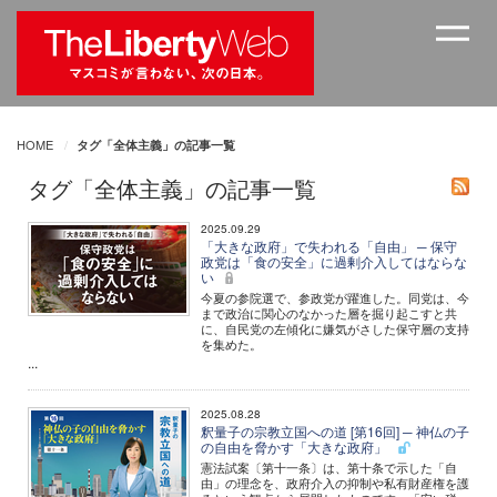
HOME
タグ「全体主義」の記事一覧
タグ「全体主義」の記事一覧
2025.09.29
「大きな政府」で失われる「自由」 ─ 保守
政党は「食の安全」に過剰介入してはならな
い
今夏の参院選で、参政党が躍進した。同党は、今
まで政治に関心のなかった層を掘り起こすと共
に、自民党の左傾化に嫌気がさした保守層の支持
を集めた。
...
2025.08.28
釈量子の宗教立国への道 [第16回] ─ 神仏の子
の自由を脅かす「大きな政府」
憲法試案〔第十一条〕は、第十条で示した「自
由」の理念を、政府介入の抑制や私有財産権を護