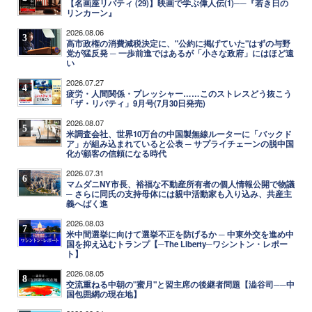
【名画座リバティ (29)】映画で学ぶ偉人伝(1)──『若き日の
リンカーン』
2026.08.06
3
高市政権の消費減税決定に、"公約に掲げていた"はずの与野
党が猛反発 ─ 一歩前進ではあるが「小さな政府」にはほど遠
い
2026.07.27
4
疲労・人間関係・プレッシャー……このストレスどう抜こう
「ザ・リバティ」9月号(7月30日発売)
2026.08.07
5
米調査会社、世界10万台の中国製無線ルーターに「バックド
ア」が組み込まれていると公表 ─ サプライチェーンの脱中国
化が顧客の信頼になる時代
2026.07.31
6
マムダニNY市長、裕福な不動産所有者の個人情報公開で物議
─ さらに同氏の支持母体には親中活動家も入り込み、共産主
義へばく進
2026.08.03
7
米中間選挙に向けて選挙不正を防げるか ─ 中東外交を進め中
国を抑え込むトランプ【─The Liberty─ワシントン・レポー
ト】
2026.08.05
8
交流重ねる中朝の"蜜月"と習主席の後継者問題【澁谷司──中
国包囲網の現在地】