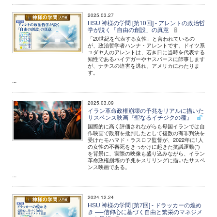
2025.03.27
HSU 神様の学問 [第10回] - アレントの政治哲
学が説く「自由の創設」の真意
「20世紀を代表する女性」と言われているの
が、政治哲学者ハンナ・アレントです。ドイツ系
ユダヤ人のアレントは、若き日に当時を代表する
知性であるハイデガーやヤスパースに師事します
が、ナチスの迫害を逃れ、アメリカにわたりま
す。
...
2025.03.09
イラン革命政権崩壊の予兆をリアルに描いた
サスペンス映画『聖なるイチジクの種』
国際的に高く評価されながらも母国イランでは自
作映画で政府を批判したとして複数の有罪判決を
受けたモハマド・ラスロフ監督が、2022年に1人
の女性の不審死をきっかけに起きた抗議運動(*)
を背景に、実際の映像も盛り込みながら、イラン
革命政権崩壊の予兆をスリリングに描いたサスペ
ンス映画である。
...
2024.12.24
HSU 神様の学問 [第7回] - ドラッカーの煌め
き ──信仰心に基づく自由と繁栄のマネジメ