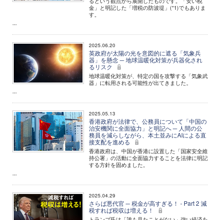
るという観点から展開したものです。「安い税
金」と明記した「増税の防波堤」(*1)でもありま
す。
...
2025.06.20
英政府が太陽の光を意図的に遮る「気象兵
器」を懸念 ─ 地球温暖化対策が兵器化され
るリスク
地球温暖化対策が、特定の国を攻撃する「気象武
器」に転用される可能性が出てきました。
...
2025.05.13
香港政府が法律で、公務員について「中国の
治安機関に全面協力」と明記へ ─ 人間の公
務員を減らしながら、本土並みにAIによる直
接支配を進める
香港政府は、中国が香港に設置した「国家安全維
持公署」の活動に全面協力することを法律に明記
する方針を固めました。
...
2025.04.29
さらば悪代官 ─ 税金が高すぎる！ - Part 2 減
税すれば税収は増える！
トランプ氏は「誰も見たことがない」強い経済を