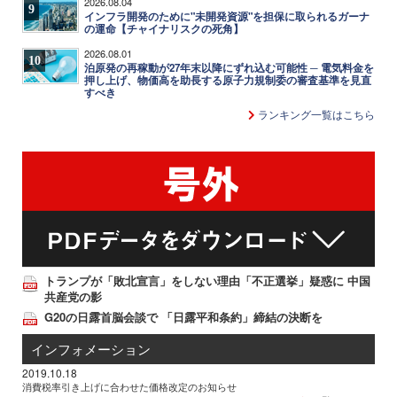
2026.08.04
9
インフラ開発のために"未開発資源"を担保に取られるガーナ
の運命【チャイナリスクの死角】
2026.08.01
10
泊原発の再稼動が27年末以降にずれ込む可能性 ─ 電気料金を
押し上げ、物価高を助長する原子力規制委の審査基準を見直
すべき
ランキング一覧はこちら
トランプが「敗北宣言」をしない理由「不正選挙」疑惑に 中国
共産党の影
G20の日露首脳会談で 「日露平和条約」締結の決断を
インフォメーション
2019.10.18
消費税率引き上げに合わせた価格改定のお知らせ