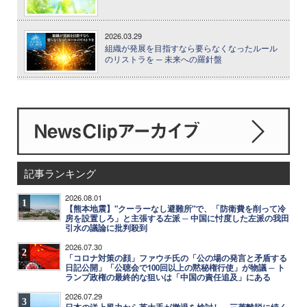
2026.03.29
組織が発展を目指すなら要らなくなったルール
のリストラを ─ 未来への羅針盤
記事ランキング
2026.08.01
1
【熊本地震】"クーラーなし避難所"で、「防衛費を削って冷
房を設置しろ」と主張する左派 ─ 中国に忖度した左派の我田
引水の議論に批判殺到
2026.07.30
2
「コロナ対策の顔」ファウチ氏の「公の場の発言と矛盾する
日記公開」「公聴会で100回以上の黙秘権行使」が物議 ─ ト
ランプ政権の最終的な狙いは「中国の責任追及」にある
2026.07.29
3