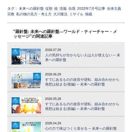
タグ：
未来への羅針盤
従順
核
洗脳
自我
2022年7月号記事
全体主義
宗教
私の物の見方・考え方
大川隆法
ミサイル
独裁
"羅針盤: 未来への羅針盤―ワールド・ティーチャー・メ
ッセージ"の関連記事
2026.07.29
人の気持ちが分からない人は人が使えない ─ 未
来への羅針盤
2026.06.29
すでにあるものの改良や逆転、組み合わせから
発想は始まる(後編) ─ 未来への羅針盤
2026.05.28
すでにあるものの改良や逆転、組み合わせから
発想は始まる(前編) ─ 未来への羅針盤
2026.04.29
心の力で体はつくり直せる ─ 未来への羅針盤