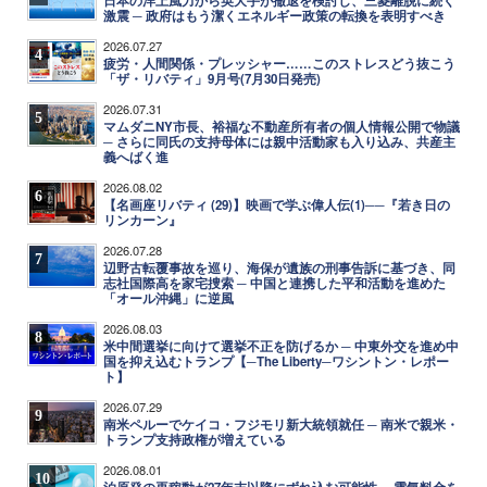
日本の洋上風力から英大手が撤退を検討し、三菱離脱に続く
激震 ─ 政府はもう潔くエネルギー政策の転換を表明すべき
2026.07.27
4
疲労・人間関係・プレッシャー……このストレスどう抜こう
「ザ・リバティ」9月号(7月30日発売)
2026.07.31
5
マムダニNY市長、裕福な不動産所有者の個人情報公開で物議
─ さらに同氏の支持母体には親中活動家も入り込み、共産主
義へばく進
2026.08.02
6
【名画座リバティ (29)】映画で学ぶ偉人伝(1)──『若き日の
リンカーン』
2026.07.28
7
辺野古転覆事故を巡り、海保が遺族の刑事告訴に基づき、同
志社国際高を家宅捜索 ─ 中国と連携した平和活動を進めた
「オール沖縄」に逆風
2026.08.03
8
米中間選挙に向けて選挙不正を防げるか ─ 中東外交を進め中
国を抑え込むトランプ【─The Liberty─ワシントン・レポー
ト】
2026.07.29
9
南米ペルーでケイコ・フジモリ新大統領就任 ─ 南米で親米・
トランプ支持政権が増えている
2026.08.01
10