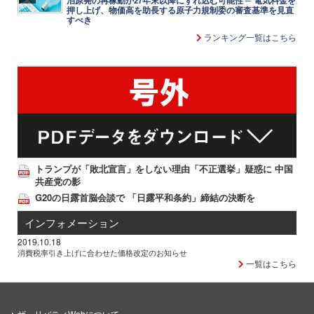
泊原発の再稼動が27年末以降にずれ込む可能性 ─ 電気料金を
押し上げ、物価高を助長する原子力規制委の審査基準を見直
すべき
ランキング一覧はこちら
トランプが「敗北宣言」をしない理由「不正選挙」疑惑に 中国
共産党の影
G20の日露首脳会談で 「日露平和条約」締結の決断を
インフォメーション
2019.10.18
消費税率引き上げに合わせた価格改定のお知らせ
一覧はこちら
ザ・リバティWebについて