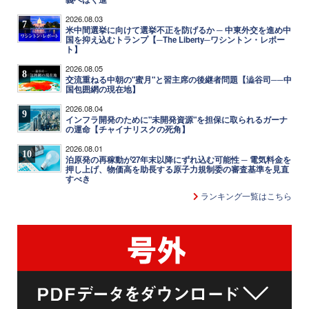
2026.08.03
7
米中間選挙に向けて選挙不正を防げるか ─ 中東外交を進め中
国を抑え込むトランプ【─The Liberty─ワシントン・レポー
ト】
2026.08.05
8
交流重ねる中朝の"蜜月"と習主席の後継者問題【澁谷司──中
国包囲網の現在地】
2026.08.04
9
インフラ開発のために"未開発資源"を担保に取られるガーナ
の運命【チャイナリスクの死角】
2026.08.01
10
泊原発の再稼動が27年末以降にずれ込む可能性 ─ 電気料金を
押し上げ、物価高を助長する原子力規制委の審査基準を見直
すべき
ランキング一覧はこちら