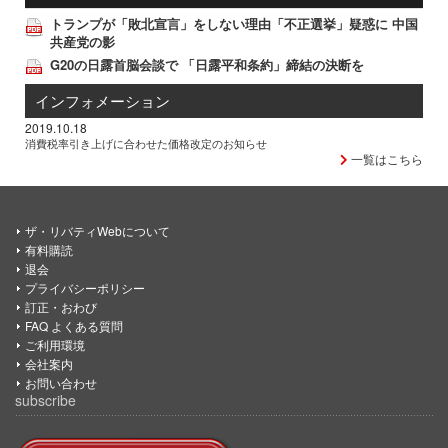
トランプが「敗北宣言」をしない理由「不正選挙」疑惑に 中国
共産党の影
G20の日露首脳会談で 「日露平和条約」締結の決断を
インフォメーション
2019.10.18
消費税率引き上げに合わせた価格改定のお知らせ
一覧はこちら
ザ・リバティWebについて
有料購読
退会
プライバシーポリシー
訂正・おわび
FAQ よくある質問
ご利用環境
会社案内
お問い合わせ
subscribe