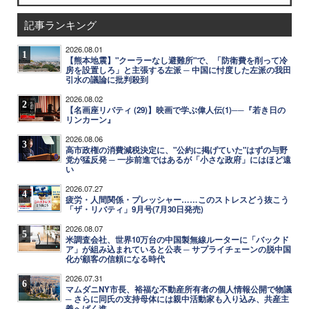
記事ランキング
2026.08.01
1
【熊本地震】"クーラーなし避難所"で、「防衛費を削って冷
房を設置しろ」と主張する左派 ─ 中国に忖度した左派の我田
引水の議論に批判殺到
2026.08.02
2
【名画座リバティ (29)】映画で学ぶ偉人伝(1)──『若き日の
リンカーン』
2026.08.06
3
高市政権の消費減税決定に、"公約に掲げていた"はずの与野
党が猛反発 ─ 一歩前進ではあるが「小さな政府」にはほど遠
い
2026.07.27
4
疲労・人間関係・プレッシャー……このストレスどう抜こう
「ザ・リバティ」9月号(7月30日発売)
2026.08.07
5
米調査会社、世界10万台の中国製無線ルーターに「バックド
ア」が組み込まれていると公表 ─ サプライチェーンの脱中国
化が顧客の信頼になる時代
2026.07.31
6
マムダニNY市長、裕福な不動産所有者の個人情報公開で物議
─ さらに同氏の支持母体には親中活動家も入り込み、共産主
義へばく進