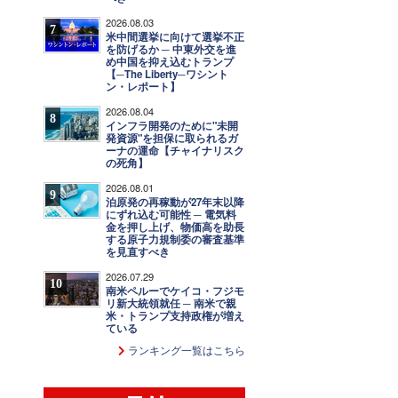
2026.08.03
7
米中間選挙に向けて選挙不正
を防げるか ─ 中東外交を進
め中国を抑え込むトランプ
【─The Liberty─ワシント
ン・レポート】
2026.08.04
8
インフラ開発のために"未開
発資源"を担保に取られるガ
ーナの運命【チャイナリスク
の死角】
2026.08.01
9
泊原発の再稼動が27年末以降
にずれ込む可能性 ─ 電気料
金を押し上げ、物価高を助長
する原子力規制委の審査基準
を見直すべき
2026.07.29
10
南米ペルーでケイコ・フジモ
リ新大統領就任 ─ 南米で親
米・トランプ支持政権が増え
ている
ランキング一覧はこちら