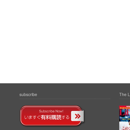
subscribe
The L