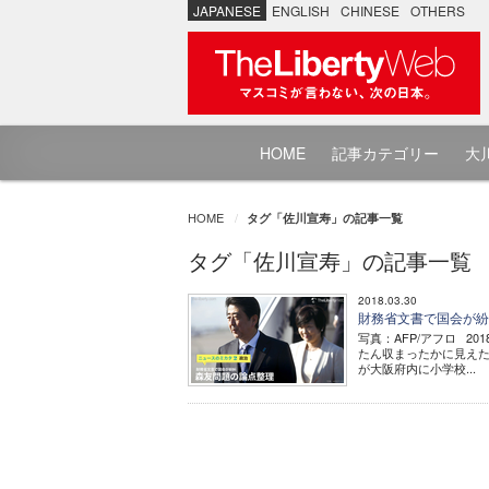
JAPANESE
ENGLISH
CHINESE
OTHERS
HOME
記事カテゴリー
大川
HOME
タグ「佐川宣寿」の記事一覧
タグ「佐川宣寿」の記事一覧
2018.03.30
財務省文書で国会が紛糾
写真：AFP/アフロ 2
たん収まったかに見えた
が大阪府内に小学校...