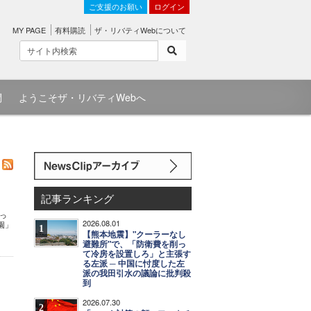
ご支援のお願い
ログイン
MY PAGE
有料購読
ザ・リバティWebについて
問
ようこそザ・リバティWebへ
記事ランキング
いっ
2026.08.01
園」
1
【熊本地震】"クーラーなし
避難所"で、「防衛費を削っ
て冷房を設置しろ」と主張す
る左派 ─ 中国に忖度した左
派の我田引水の議論に批判殺
到
2026.07.30
2