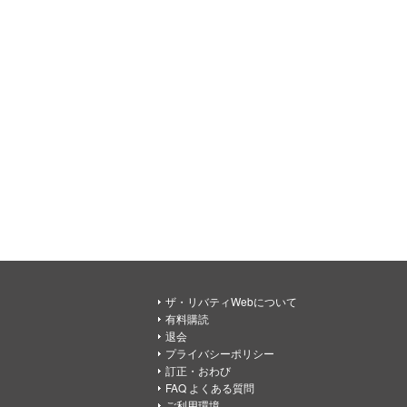
ザ・リバティWebについて
有料購読
退会
プライバシーポリシー
訂正・おわび
FAQ よくある質問
ご利用環境