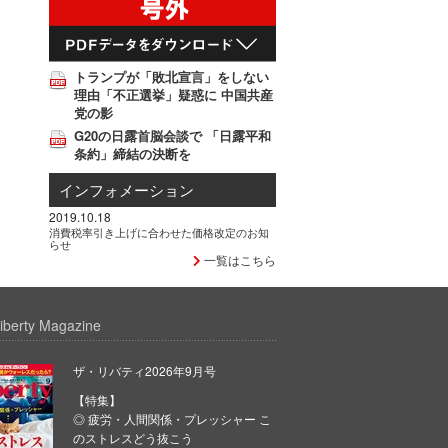
トランプが「敗北宣言」をしない
理由「不正選挙」疑惑に 中国共産
党の影
G20の日露首脳会談で 「日露平和
条約」締結の決断を
インフォメーション
2019.10.18
消費税率引き上げに合わせた価格改定のお知
らせ
一覧はこちら
iberty Magazine
ザ・リバティ2026年9月号
【特集】
◎ 疲労・人間関係・プレッシャー こ
のストレスどう抜こう