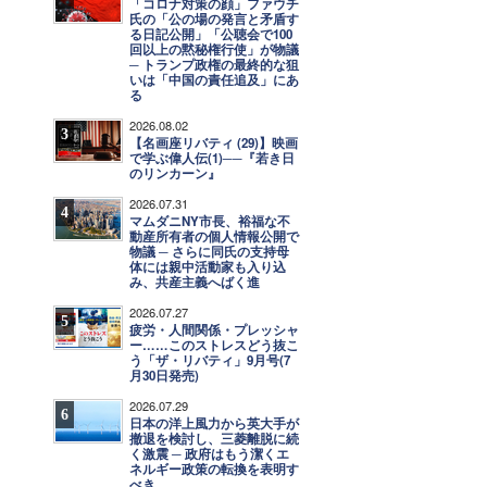
「コロナ対策の顔」ファウチ
氏の「公の場の発言と矛盾す
る日記公開」「公聴会で100
回以上の黙秘権行使」が物議
─ トランプ政権の最終的な狙
いは「中国の責任追及」にあ
る
2026.08.02
3
【名画座リバティ (29)】映画
で学ぶ偉人伝(1)──『若き日
のリンカーン』
2026.07.31
4
マムダニNY市長、裕福な不
動産所有者の個人情報公開で
物議 ─ さらに同氏の支持母
体には親中活動家も入り込
み、共産主義へばく進
2026.07.27
5
疲労・人間関係・プレッシャ
ー……このストレスどう抜こ
う「ザ・リバティ」9月号(7
月30日発売)
2026.07.29
6
日本の洋上風力から英大手が
撤退を検討し、三菱離脱に続
く激震 ─ 政府はもう潔くエ
ネルギー政策の転換を表明す
べき