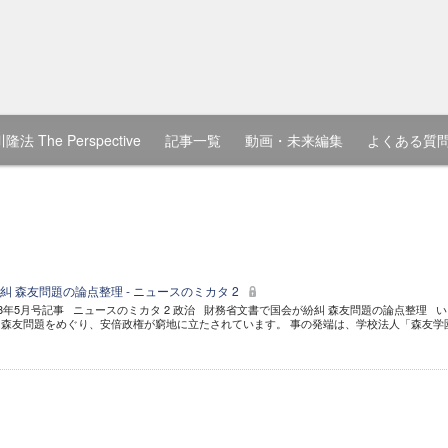
隆法 The Perspective
記事一覧
動画・未来編集
よくある質
 森友問題の論点整理 - ニュースのミカタ 2
018年5月号記事 ニュースのミカタ 2 政治 財務省文書で国会が紛糾 森友問題の論点整理 
森友問題をめぐり、安倍政権が窮地に立たされています。 事の発端は、学校法人「森友学