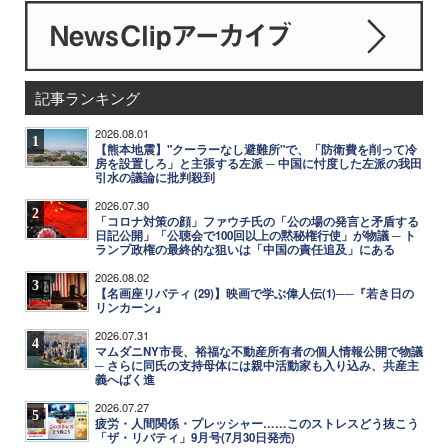
記事ランキング
2026.08.01
1
【熊本地震】"クーラーなし避難所"で、「防衛費を削って冷
房を設置しろ」と主張する左派 ─ 中国に忖度した左派の我田
引水の議論に批判殺到
2026.07.30
2
「コロナ対策の顔」ファウチ氏の「公の場の発言と矛盾する
日記公開」「公聴会で100回以上の黙秘権行使」が物議 ─ ト
ランプ政権の最終的な狙いは「中国の責任追及」にある
2026.08.02
3
【名画座リバティ (29)】映画で学ぶ偉人伝(1)──『若き日の
リンカーン』
2026.07.31
4
マムダニNY市長、裕福な不動産所有者の個人情報公開で物議
─ さらに同氏の支持母体には親中活動家も入り込み、共産主
義へばく進
2026.07.27
5
疲労・人間関係・プレッシャー……このストレスどう抜こう
「ザ・リバティ」9月号(7月30日発売)