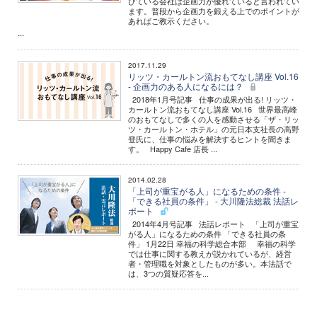
びている会社は企画力が優れていると言われてい
ます。普段から企画力を鍛える上でのポイントが
あればご教示ください。
...
2017.11.29
リッツ・カールトン流おもてなし講座 Vol.16
- 企画力のある人になるには？
2018年1月号記事 仕事の成果が出る! リッツ・
カールトン流おもてなし講座 Vol.16 世界最高峰
のおもてなしで多くの人を感動させる「ザ・リッ
ツ・カールトン・ホテル」の元日本支社長の高野
登氏に、仕事の悩みを解決するヒントを聞きま
す。 Happy Cafe 店長 ...
2014.02.28
「上司が重宝がる人」になるための条件 -
「できる社員の条件」 - 大川隆法総裁 法話レ
ポート
2014年4月号記事 法話レポート 「上司が重宝
がる人」になるための条件 「できる社員の条
件」 1月22日 幸福の科学総合本部 幸福の科学
では仕事に関する教えが説かれているが、経営
者・管理職を対象としたものが多い。本法話で
は、3つの質疑応答を...