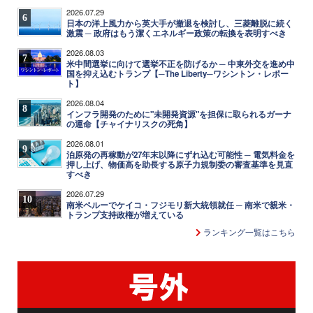
2026.07.29
6
日本の洋上風力から英大手が撤退を検討し、三菱離脱に続く
激震 ─ 政府はもう潔くエネルギー政策の転換を表明すべき
2026.08.03
7
米中間選挙に向けて選挙不正を防げるか ─ 中東外交を進め中
国を抑え込むトランプ【─The Liberty─ワシントン・レポー
ト】
2026.08.04
8
インフラ開発のために"未開発資源"を担保に取られるガーナ
の運命【チャイナリスクの死角】
2026.08.01
9
泊原発の再稼動が27年末以降にずれ込む可能性 ─ 電気料金を
押し上げ、物価高を助長する原子力規制委の審査基準を見直
すべき
2026.07.29
10
南米ペルーでケイコ・フジモリ新大統領就任 ─ 南米で親米・
トランプ支持政権が増えている
ランキング一覧はこちら