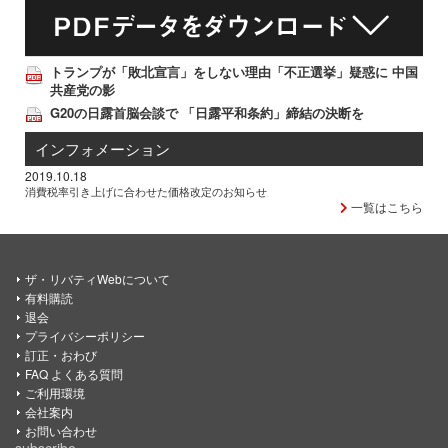
トランプが「敗北宣言」をしない理由「不正選挙」疑惑に 中国
共産党の影
G20の日露首脳会談で 「日露平和条約」締結の決断を
インフォメーション
2019.10.18
消費税率引き上げに合わせた価格改定のお知らせ
一覧はこちら
ザ・リバティWebについて
有料購読
退会
プライバシーポリシー
訂正・おわび
FAQ よくある質問
ご利用環境
会社案内
お問い合わせ
subscribe