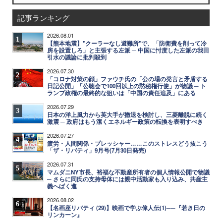
記事ランキング
2026.08.01
1
【熊本地震】"クーラーなし避難所"で、「防衛費を削って冷
房を設置しろ」と主張する左派 ─ 中国に忖度した左派の我田
引水の議論に批判殺到
2026.07.30
2
「コロナ対策の顔」ファウチ氏の「公の場の発言と矛盾する
日記公開」「公聴会で100回以上の黙秘権行使」が物議 ─ ト
ランプ政権の最終的な狙いは「中国の責任追及」にある
2026.07.29
3
日本の洋上風力から英大手が撤退を検討し、三菱離脱に続く
激震 ─ 政府はもう潔くエネルギー政策の転換を表明すべき
2026.07.27
4
疲労・人間関係・プレッシャー……このストレスどう抜こう
「ザ・リバティ」9月号(7月30日発売)
2026.07.31
5
マムダニNY市長、裕福な不動産所有者の個人情報公開で物議
─ さらに同氏の支持母体には親中活動家も入り込み、共産主
義へばく進
2026.08.02
6
【名画座リバティ (29)】映画で学ぶ偉人伝(1)──『若き日の
リンカーン』