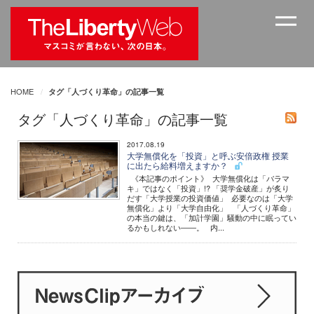
HOME
タグ「人づくり革命」の記事一覧
タグ「人づくり革命」の記事一覧
2017.08.19
大学無償化を「投資」と呼ぶ安倍政権 授業
に出たら給料増えますか？
《本記事のポイント》 大学無償化は「バラマ
キ」ではなく「投資」!? 「奨学金破産」が炙り
だす「大学授業の投資価値」 必要なのは「大学
無償化」より「大学自由化」 「人づくり革命」
の本当の鍵は、「加計学園」騒動の中に眠ってい
るかもしれない――。 内...