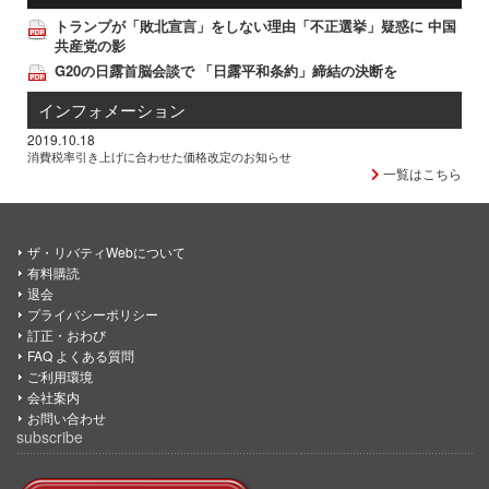
トランプが「敗北宣言」をしない理由「不正選挙」疑惑に 中国
共産党の影
G20の日露首脳会談で 「日露平和条約」締結の決断を
インフォメーション
2019.10.18
消費税率引き上げに合わせた価格改定のお知らせ
一覧はこちら
ザ・リバティWebについて
有料購読
退会
プライバシーポリシー
訂正・おわび
FAQ よくある質問
ご利用環境
会社案内
お問い合わせ
subscribe