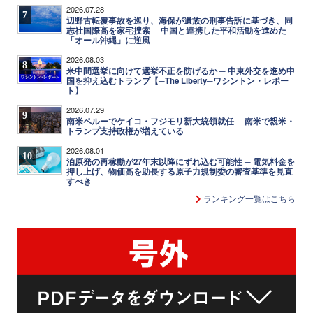
2026.07.28
7
辺野古転覆事故を巡り、海保が遺族の刑事告訴に基づき、同
志社国際高を家宅捜索 ─ 中国と連携した平和活動を進めた
「オール沖縄」に逆風
2026.08.03
8
米中間選挙に向けて選挙不正を防げるか ─ 中東外交を進め中
国を抑え込むトランプ【─The Liberty─ワシントン・レポー
ト】
2026.07.29
9
南米ペルーでケイコ・フジモリ新大統領就任 ─ 南米で親米・
トランプ支持政権が増えている
2026.08.01
10
泊原発の再稼動が27年末以降にずれ込む可能性 ─ 電気料金を
押し上げ、物価高を助長する原子力規制委の審査基準を見直
すべき
ランキング一覧はこちら