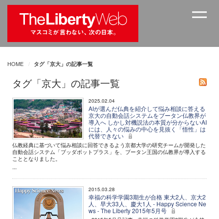
HOME
タグ「京大」の記事一覧
タグ「京大」の記事一覧
2025.02.04
AIが選んだ仏典を紹介して悩み相談に答える
京大の自動会話システムをブータン仏教界が
導入へ しかし対機説法の本質が分からないAI
には、人々の悩みの中心を見抜く「悟性」は
代替できない
仏教経典に基づいて悩み相談に回答できるよう京都大学の研究チームが開発した
自動会話システム「ブッダボットプラス」を、ブータン王国の仏教界が導入する
こととなりました。
...
2015.03.28
幸福の科学学園3期生が合格 東大2人、京大2
人、早大33人、慶大1人 - Happy Science Ne
ws - The Liberty 2015年5月号