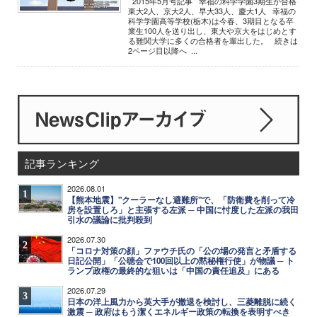
2015年5月号記事 幸福の科学学園3期生が合格
東大2人、京大2人、早大33人、慶大1人 幸福の
科学学園高等学校(栃木)は今春、3期目となる卒
業生100人を送り出し、東大や京大をはじめとす
る難関大学に多くの合格者を輩出した。 続きは
2ページ目以降へ ...
記事ランキング
2026.08.01
1
【熊本地震】"クーラーなし避難所"で、「防衛費を削って冷
房を設置しろ」と主張する左派 ─ 中国に忖度した左派の我田
引水の議論に批判殺到
2026.07.30
2
「コロナ対策の顔」ファウチ氏の「公の場の発言と矛盾する
日記公開」「公聴会で100回以上の黙秘権行使」が物議 ─ ト
ランプ政権の最終的な狙いは「中国の責任追及」にある
2026.07.29
3
日本の洋上風力から英大手が撤退を検討し、三菱離脱に続く
激震 ─ 政府はもう潔くエネルギー政策の転換を表明すべき