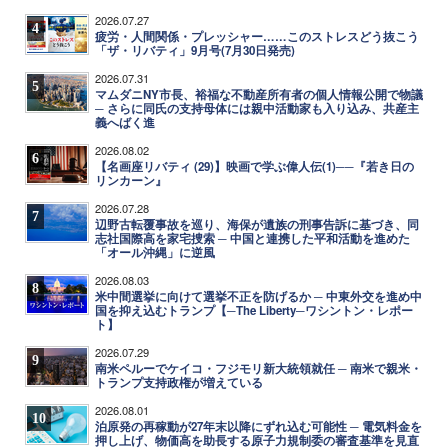
2026.07.27
4
疲労・人間関係・プレッシャー……このストレスどう抜こう
「ザ・リバティ」9月号(7月30日発売)
2026.07.31
5
マムダニNY市長、裕福な不動産所有者の個人情報公開で物議
─ さらに同氏の支持母体には親中活動家も入り込み、共産主
義へばく進
2026.08.02
6
【名画座リバティ (29)】映画で学ぶ偉人伝(1)──『若き日の
リンカーン』
2026.07.28
7
辺野古転覆事故を巡り、海保が遺族の刑事告訴に基づき、同
志社国際高を家宅捜索 ─ 中国と連携した平和活動を進めた
「オール沖縄」に逆風
2026.08.03
8
米中間選挙に向けて選挙不正を防げるか ─ 中東外交を進め中
国を抑え込むトランプ【─The Liberty─ワシントン・レポー
ト】
2026.07.29
9
南米ペルーでケイコ・フジモリ新大統領就任 ─ 南米で親米・
トランプ支持政権が増えている
2026.08.01
10
泊原発の再稼動が27年末以降にずれ込む可能性 ─ 電気料金を
押し上げ、物価高を助長する原子力規制委の審査基準を見直