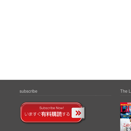
subscribe
The L