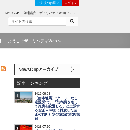
ご支援のお願い
ログイン
MY PAGE
有料購読
ザ・リバティWebについて
問
ようこそザ・リバティWebへ
記事ランキング
2026.08.01
1
【熊本地震】"クーラーなし
避難所"で、「防衛費を削っ
て冷房を設置しろ」と主張す
る左派 ─ 中国に忖度した左
派の我田引水の議論に批判殺
到
2026.07.30
2