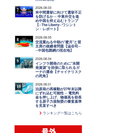
2026.08.03
7
米中間選挙に向けて選挙不正
を防げるか ─ 中東外交を進
め中国を抑え込むトランプ
【─The Liberty─ワシント
ン・レポート】
2026.08.05
8
交流重ねる中朝の"蜜月"と習
主席の後継者問題【澁谷司─
─中国包囲網の現在地】
2026.08.04
9
インフラ開発のために"未開
発資源"を担保に取られるガ
ーナの運命【チャイナリスク
の死角】
2026.08.01
10
泊原発の再稼動が27年末以降
にずれ込む可能性 ─ 電気料
金を押し上げ、物価高を助長
する原子力規制委の審査基準
を見直すべき
ランキング一覧はこちら