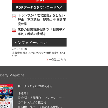
トランプが「敗北宣言」をしない
理由「不正選挙」疑惑に 中国共産
党の影
G20の日露首脳会談で 「日露平和
条約」締結の決断を
インフォメーション
2019.10.18
消費税率引き上げに合わせた価格改定のお知
らせ
一覧はこちら
iberty Magazine
ザ・リバティ2026年9月号
【特集】
◎ 疲労・人間関係・プレッシャー こ
のストレスどう抜こう
◎ 自由・民主・信仰のある世界へ