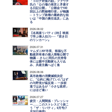
「コロナ対策の顔」ファウチ
氏の「公の場の発言と矛盾す
る日記公開」「公聴会で100
回以上の黙秘権行使」が物議
─ トランプ政権の最終的な狙
いは「中国の責任追及」にあ
る
2026.08.02
3
【名画座リバティ (29)】映画
で学ぶ偉人伝(1)──『若き日
のリンカーン』
2026.07.31
4
マムダニNY市長、裕福な不
動産所有者の個人情報公開で
物議 ─ さらに同氏の支持母
体には親中活動家も入り込
み、共産主義へばく進
2026.08.06
5
高市政権の消費減税決定
に、"公約に掲げていた"はず
の与野党が猛反発 ─ 一歩前
進ではあるが「小さな政府」
にはほど遠い
2026.07.27
6
疲労・人間関係・プレッシャ
ー……このストレスどう抜こ
う「ザ・リバティ」9月号(7
月30日発売)