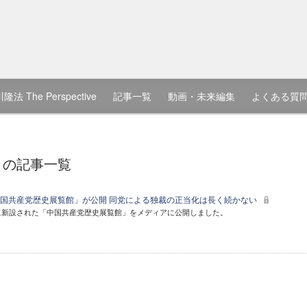
隆法 The Perspective
記事一覧
動画・未来編集
よくある質
」の記事一覧
国共産党歴史展覧館」が公開 同党による独裁の正当化は長く続かない
に新設された「中国共産党歴史展覧館」をメディアに公開しました。