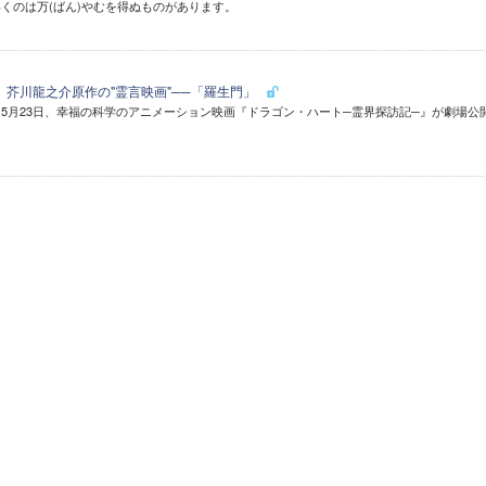
くのは万(ばん)やむを得ぬものがあります。
】 芥川龍之介原作の"霊言映画"──「羅生門」
5月23日、幸福の科学のアニメーション映画『ドラゴン・ハート─霊界探訪記─』が劇場公