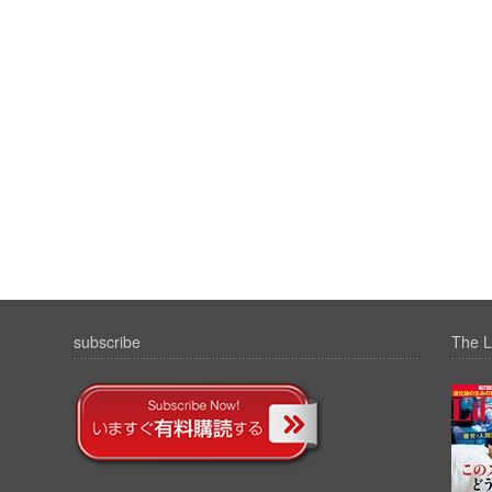
subscribe
The L