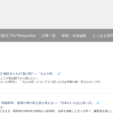
隆法 The Perspective
記事一覧
動画・未来編集
よくある質
3)】物好きたちの"負け戦"──「七人の侍」
あと二十回は観てから死にたい」
なかった時代に、「七人の侍」についてそう語ったのは作家の故・井上ひさしです。
9)】戦後80年、敗軍の将の武士道を考える──『日本のいちばん長い日』
ます。
てきます。昭和20(1945)年の終戦から80周年。当時を体験した方々が年々、幽冥境を異に