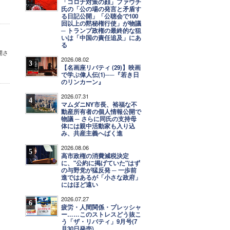
「コロナ対策の顔」ファウチ
氏の「公の場の発言と矛盾す
る日記公開」「公聴会で100
回以上の黙秘権行使」が物議
─ トランプ政権の最終的な狙
いは「中国の責任追及」にあ
る
開さ
2026.08.02
3
【名画座リバティ (29)】映画
で学ぶ偉人伝(1)──『若き日
のリンカーン』
2026.07.31
4
マムダニNY市長、裕福な不
動産所有者の個人情報公開で
物議 ─ さらに同氏の支持母
体には親中活動家も入り込
み、共産主義へばく進
2026.08.06
5
高市政権の消費減税決定
に、"公約に掲げていた"はず
の与野党が猛反発 ─ 一歩前
進ではあるが「小さな政府」
にはほど遠い
2026.07.27
6
疲労・人間関係・プレッシャ
ー……このストレスどう抜こ
う「ザ・リバティ」9月号(7
月30日発売)