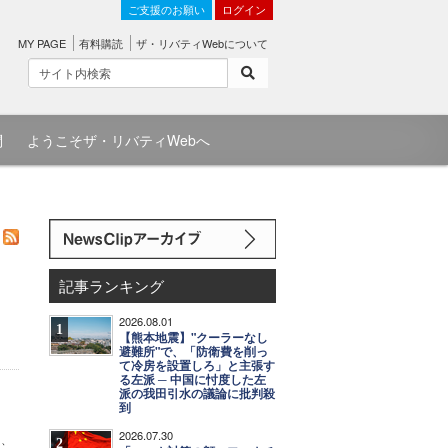
ご支援のお願い
ログイン
MY PAGE
有料購読
ザ・リバティWebについて
問
ようこそザ・リバティWebへ
記事ランキング
2026.08.01
1
【熊本地震】"クーラーなし
避難所"で、「防衛費を削っ
て冷房を設置しろ」と主張す
る左派 ─ 中国に忖度した左
派の我田引水の議論に批判殺
到
2026.07.30
し、
2