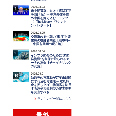
2026.08.03
7
米中間選挙に向けて選挙不正
を防げるか ─ 中東外交を進
め中国を抑え込むトランプ
【─The Liberty─ワシント
ン・レポート】
2026.08.05
8
交流重ねる中朝の"蜜月"と習
主席の後継者問題【澁谷司─
─中国包囲網の現在地】
2026.08.04
9
インフラ開発のために"未開
発資源"を担保に取られるガ
ーナの運命【チャイナリスク
の死角】
2026.08.01
10
泊原発の再稼動が27年末以降
にずれ込む可能性 ─ 電気料
金を押し上げ、物価高を助長
する原子力規制委の審査基準
を見直すべき
ランキング一覧はこちら