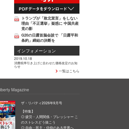
トランプが「敗北宣言」をしない
理由「不正選挙」疑惑に 中国共産
党の影
G20の日露首脳会談で 「日露平和
条約」締結の決断を
インフォメーション
2019.10.18
消費税率引き上げに合わせた価格改定のお知
らせ
一覧はこちら
iberty Magazine
ザ・リバティ2026年9月号
【特集】
◎ 疲労・人間関係・プレッシャー こ
のストレスどう抜こう
◎ 自由・民主・信仰のある世界へ