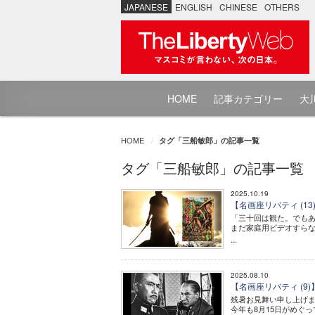
JAPANESE
ENGLISH
CHINESE
OTHERS
HOME
記事カテゴリー
大川
HOME
タグ「三船敏郎」の記事一覧
タグ「三船敏郎」の記事一覧
2025.10.19
【名画座リバティ (1
「三十回は観た。でも
まだ家庭用ビデオすら
...
2025.08.10
【名画座リバティ (
残暑お見舞い申し上げ
今年も8月15日がめぐっ