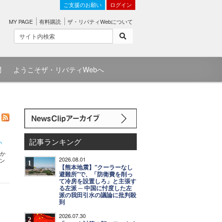
ご支援のお願い
ログイン
MY PAGE
有料購読
ザ・リバティWebについて
問
ようこそザ・リバティWebへ
記事ランキング
前か
2026.08.01
ン
1
【熊本地震】"クーラーなし
避難所"で、「防衛費を削っ
て冷房を設置しろ」と主張す
る左派 ─ 中国に忖度した左
派の我田引水の議論に批判殺
到
2026.07.30
2