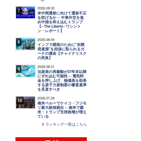
2026.08.03
7
米中間選挙に向けて選挙不正
を防げるか ─ 中東外交を進
め中国を抑え込むトランプ
【─The Liberty─ワシント
ン・レポート】
2026.08.04
8
インフラ開発のために"未開
発資源"を担保に取られるガ
ーナの運命【チャイナリスク
の死角】
2026.08.01
9
泊原発の再稼動が27年末以降
にずれ込む可能性 ─ 電気料
金を押し上げ、物価高を助長
する原子力規制委の審査基準
を見直すべき
2026.07.29
10
南米ペルーでケイコ・フジモ
リ新大統領就任 ─ 南米で親
米・トランプ支持政権が増え
ている
ランキング一覧はこちら