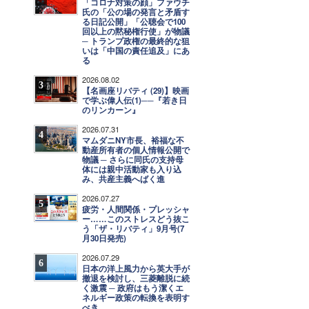
「コロナ対策の顔」ファウチ
氏の「公の場の発言と矛盾す
る日記公開」「公聴会で100
回以上の黙秘権行使」が物議
─ トランプ政権の最終的な狙
いは「中国の責任追及」にあ
る
2026.08.02
3
【名画座リバティ (29)】映画
で学ぶ偉人伝(1)──『若き日
のリンカーン』
2026.07.31
4
マムダニNY市長、裕福な不
動産所有者の個人情報公開で
物議 ─ さらに同氏の支持母
体には親中活動家も入り込
み、共産主義へばく進
2026.07.27
5
疲労・人間関係・プレッシャ
ー……このストレスどう抜こ
う「ザ・リバティ」9月号(7
月30日発売)
2026.07.29
6
日本の洋上風力から英大手が
撤退を検討し、三菱離脱に続
く激震 ─ 政府はもう潔くエ
ネルギー政策の転換を表明す
べき