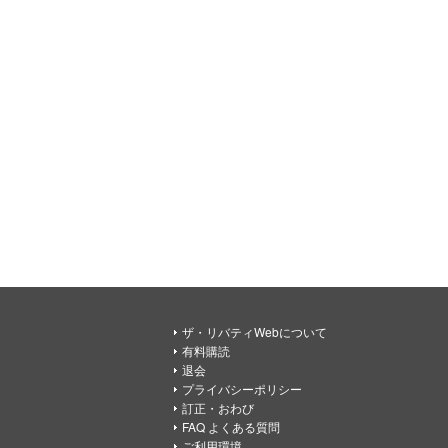
ザ・リバティWebについて
有料購読
退会
プライバシーポリシー
訂正・おわび
FAQ よくある質問
ご利用環境