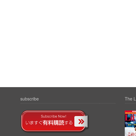
subscribe
The L