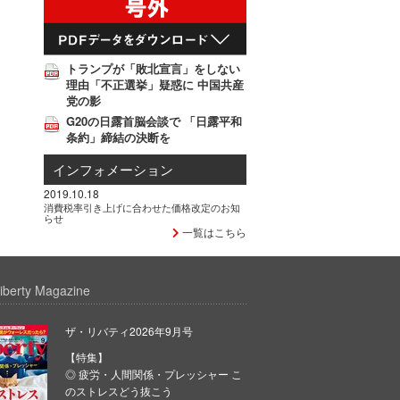
トランプが「敗北宣言」をしない
理由「不正選挙」疑惑に 中国共産
党の影
G20の日露首脳会談で 「日露平和
条約」締結の決断を
インフォメーション
2019.10.18
消費税率引き上げに合わせた価格改定のお知
らせ
一覧はこちら
iberty Magazine
ザ・リバティ2026年9月号
【特集】
◎ 疲労・人間関係・プレッシャー こ
のストレスどう抜こう