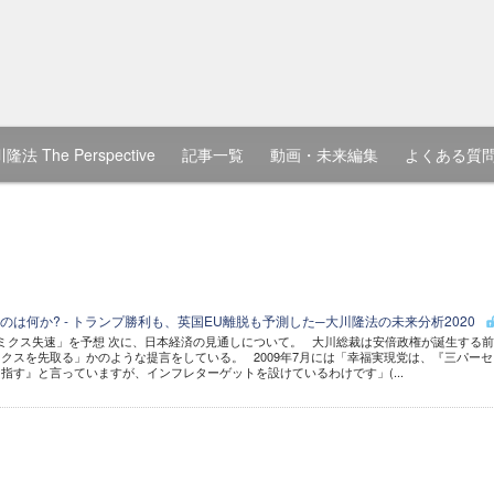
隆法 The Perspective
記事一覧
動画・未来編集
よくある質
は何か? - トランプ勝利も、英国EU離脱も予測した─大川隆法の未来分析2020
ミクス失速」を予想 次に、日本経済の見通しについて。 大川総裁は安倍政権が誕生する
クスを先取る」かのような提言をしている。 2009年7月には「幸福実現党は、『三パーセ
指す』と言っていますが、インフレターゲットを設けているわけです」(...