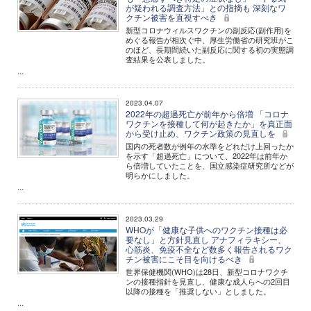
が疑われる調査方法」との指摘も 深刻なワ
クチン被害を直視すべき
新型コロナウィルスワクチンの副反応(副作用)を
めぐる報告が相次ぐ中、厚生労働省の研究班がこ
のほど、長期間続いた副反応に関する初の実態調
査結果を公表しました。
...
2023.04.07
2022年の超過死亡が前年から倍増 「コロナ
ワクチンを接種して何が起きたか」を真正面
から受け止め、ワクチン政策の見直しを
国内の死者数が例年の水準をどれだけ上回ったか
を示す「超過死亡」について、2022年は前年か
ら倍増していたことを、国立感染症研究所などが
明らかにしました。
...
2023.03.29
WHOが「健康な子供へのワクチン接種は必
要なし」と方針見直し アナフィラキシー、
心筋炎、免疫不全など数多く報告されるワク
チン被害にこそ目を向けるべき
世界保健機関(WHO)は28日、新型コロナワクチ
ンの接種指針を見直し、健康な成人らへの2回目
以降の接種を「推奨しない」としました。
...