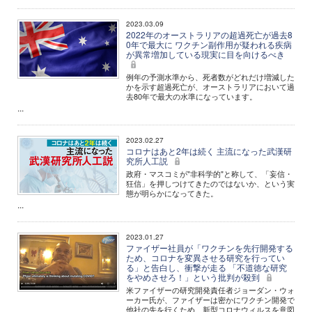
2023.03.09
2022年のオーストラリアの超過死亡が過去8
0年で最大に ワクチン副作用が疑われる疾病
が異常増加している現実に目を向けるべき
例年の予測水準から、死者数がどれだけ増減した
かを示す超過死亡が、オーストラリアにおいて過
去80年で最大の水準になっています。
...
2023.02.27
コロナはあと2年は続く 主流になった武漢研
究所人工説
政府・マスコミが"非科学的"と称して、「妄信・
狂信」を押しつけてきたのではないか、という実
態が明らかになってきた。
...
2023.01.27
ファイザー社員が「ワクチンを先行開発する
ため、コロナを変異させる研究を行ってい
る」と告白し、衝撃が走る 「不道徳な研究
をやめさせろ！」という批判が殺到
米ファイザーの研究開発責任者ジョーダン・ウォ
ーカー氏が、ファイザーは密かにワクチン開発で
他社の先を行くため、新型コロナウィルスを意図