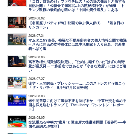
「コロナ対策の顔」ファウチ氏の「公の場の発言と矛盾する
日記公開」「公聴会で100回以上の黙秘権行使」が物議 ─ ト
ランプ政権の最終的な狙いは「中国の責任追及」にある
2026.08.02
3
【名画座リバティ (29)】映画で学ぶ偉人伝(1)──『若き日の
リンカーン』
2026.07.31
4
マムダニNY市長、裕福な不動産所有者の個人情報公開で物議
─ さらに同氏の支持母体には親中活動家も入り込み、共産主
義へばく進
2026.08.06
5
高市政権の消費減税決定に、"公約に掲げていた"はずの与野
党が猛反発 ─ 一歩前進ではあるが「小さな政府」にはほど遠
い
2026.07.27
6
疲労・人間関係・プレッシャー……このストレスどう抜こう
「ザ・リバティ」9月号(7月30日発売)
2026.08.03
7
米中間選挙に向けて選挙不正を防げるか ─ 中東外交を進め中
国を抑え込むトランプ【─The Liberty─ワシントン・レポー
ト】
2026.08.05
8
交流重ねる中朝の"蜜月"と習主席の後継者問題【澁谷司──中
国包囲網の現在地】