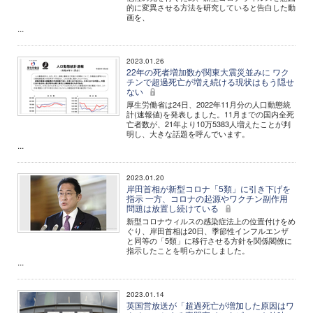
的に変異させる方法を研究していると告白した動
画を、
...
2023.01.26
22年の死者増加数が関東大震災並みに ワク
チンで超過死亡が増え続ける現状はもう隠せ
ない
厚生労働省は24日、2022年11月分の人口動態統
計(速報値)を発表しました。11月までの国内全死
亡者数が、21年より10万5383人増えたことが判
明し、大きな話題を呼んでいます。
...
2023.01.20
岸田首相が新型コロナ「5類」に引き下げを
指示 一方、コロナの起源やワクチン副作用
問題は放置し続けている
新型コロナウィルスの感染症法上の位置付けをめ
ぐり、岸田首相は20日、季節性インフルエンザ
と同等の「5類」に移行させる方針を関係閣僚に
指示したことを明らかにしました。
...
2023.01.14
英国営放送が「超過死亡が増加した原因はワ