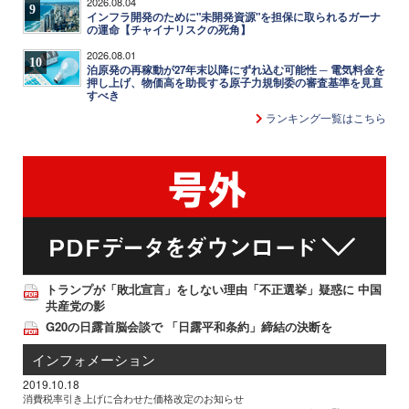
2026.08.04
9
インフラ開発のために"未開発資源"を担保に取られるガーナ
の運命【チャイナリスクの死角】
2026.08.01
10
泊原発の再稼動が27年末以降にずれ込む可能性 ─ 電気料金を
押し上げ、物価高を助長する原子力規制委の審査基準を見直
すべき
ランキング一覧はこちら
トランプが「敗北宣言」をしない理由「不正選挙」疑惑に 中国
共産党の影
G20の日露首脳会談で 「日露平和条約」締結の決断を
インフォメーション
2019.10.18
消費税率引き上げに合わせた価格改定のお知らせ