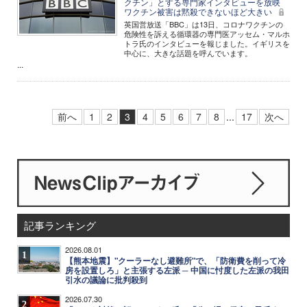
クチン」とする専門家インタビューを放映
ワクチン被害は黙殺できないほど大きい
英国営放送「BBC」は13日、コロナワクチンの
危険性を訴える循環器の専門医アッセム・マルホ
トラ氏のインタビューを報じました。イギリスを
中心に、大きな話題を呼んでいます。
...
前へ
1
2
3
4
5
6
7
8
...
17
次へ
記事ランキング
2026.08.01
1
【熊本地震】"クーラーなし避難所"で、「防衛費を削って冷
房を設置しろ」と主張する左派 ─ 中国に忖度した左派の我田
引水の議論に批判殺到
2026.07.30
2