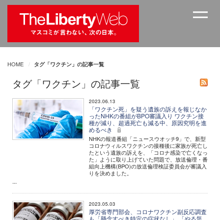
HOME
タグ「ワクチン」の記事一覧
タグ「ワクチン」の記事一覧
2023.06.13
「ワクチン死」を疑う遺族の訴えを報じなか
ったNHKの番組がBPO審議入り ワクチン接
種が減り、超過死亡も減る中、原因究明を進
めるべき
NHKの報道番組「ニュースウオッチ9」で、新型
コロナウィルスワクチンの接種後に家族が死亡し
たという遺族の訴えを、「コロナ感染で亡くなっ
た」ように取り上げていた問題で、放送倫理・番
組向上機構(BPO)の放送倫理検証委員会が審議入
りを決めました。
...
2023.05.03
厚労省専門部会、コロナワクチン副反応調査
も「懸念すべき特定の症状なし」 「やる気