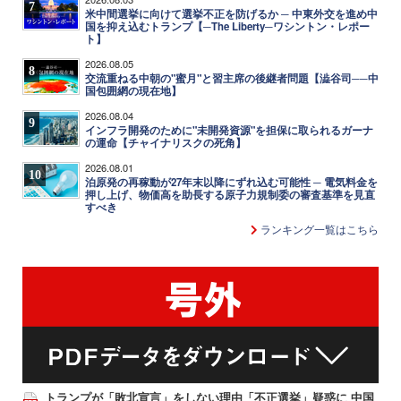
7
米中間選挙に向けて選挙不正を防げるか ─ 中東外交を進め中
国を抑え込むトランプ【─The Liberty─ワシントン・レポー
ト】
2026.08.05
8
交流重ねる中朝の"蜜月"と習主席の後継者問題【澁谷司──中
国包囲網の現在地】
2026.08.04
9
インフラ開発のために"未開発資源"を担保に取られるガーナ
の運命【チャイナリスクの死角】
2026.08.01
10
泊原発の再稼動が27年末以降にずれ込む可能性 ─ 電気料金を
押し上げ、物価高を助長する原子力規制委の審査基準を見直
すべき
ランキング一覧はこちら
トランプが「敗北宣言」をしない理由「不正選挙」疑惑に 中国