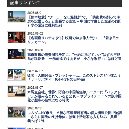
記事ランキング
2026.08.01
1
【熊本地震】"クーラーなし避難所"で、「防衛費を削って冷
房を設置しろ」と主張する左派 ─ 中国に忖度した左派の我田
引水の議論に批判殺到
2026.08.02
2
【名画座リバティ (29)】映画で学ぶ偉人伝(1)──『若き日の
リンカーン』
2026.08.06
3
高市政権の消費減税決定に、"公約に掲げていた"はずの与野
党が猛反発 ─ 一歩前進ではあるが「小さな政府」にはほど遠
い
2026.07.27
4
疲労・人間関係・プレッシャー……このストレスどう抜こう
「ザ・リバティ」9月号(7月30日発売)
2026.08.07
5
米調査会社、世界10万台の中国製無線ルーターに「バックド
ア」が組み込まれていると公表 ─ サプライチェーンの脱中国
化が顧客の信頼になる時代
2026.07.31
6
マムダニNY市長、裕福な不動産所有者の個人情報公開で物議
─ さらに同氏の支持母体には親中活動家も入り込み、共産主
義へばく進
2026.08.03