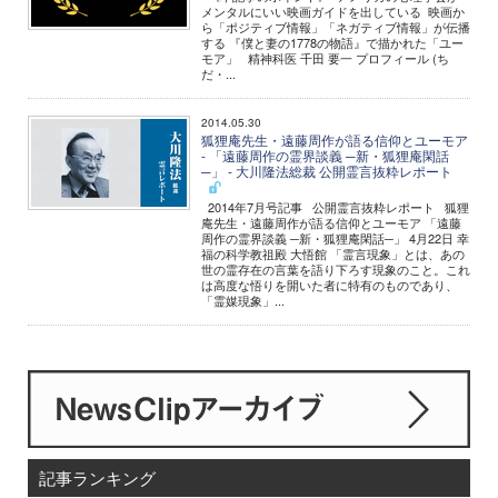
メンタルにいい映画ガイドを出している 映画か
ら「ポジティブ情報」「ネガティブ情報」が伝播
する 『僕と妻の1778の物語』で描かれた「ユー
モア」 精神科医 千田 要一 プロフィール (ち
だ・...
2014.05.30
狐狸庵先生・遠藤周作が語る信仰とユーモア
- 「遠藤周作の霊界談義 ─新・狐狸庵閑話
─」 - 大川隆法総裁 公開霊言抜粋レポート
2014年7月号記事 公開霊言抜粋レポート 狐狸
庵先生・遠藤周作が語る信仰とユーモア 「遠藤
周作の霊界談義 ─新・狐狸庵閑話─」 4月22日 幸
福の科学教祖殿 大悟館 「霊言現象」とは、あの
世の霊存在の言葉を語り下ろす現象のこと。これ
は高度な悟りを開いた者に特有のものであり、
「霊媒現象」...
記事ランキング