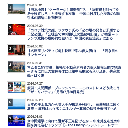
2026.08.01
1
【熊本地震】"クーラーなし避難所"で、「防衛費を削って冷
房を設置しろ」と主張する左派 ─ 中国に忖度した左派の我田
引水の議論に批判殺到
2026.07.30
2
「コロナ対策の顔」ファウチ氏の「公の場の発言と矛盾する
日記公開」「公聴会で100回以上の黙秘権行使」が物議 ─ ト
ランプ政権の最終的な狙いは「中国の責任追及」にある
2026.08.02
3
【名画座リバティ (29)】映画で学ぶ偉人伝(1)──『若き日の
リンカーン』
2026.07.31
4
マムダニNY市長、裕福な不動産所有者の個人情報公開で物議
─ さらに同氏の支持母体には親中活動家も入り込み、共産主
義へばく進
2026.07.27
5
疲労・人間関係・プレッシャー……このストレスどう抜こう
「ザ・リバティ」9月号(7月30日発売)
2026.07.29
6
日本の洋上風力から英大手が撤退を検討し、三菱離脱に続く
激震 ─ 政府はもう潔くエネルギー政策の転換を表明すべき
2026.08.03
7
米中間選挙に向けて選挙不正を防げるか ─ 中東外交を進め中
国を抑え込むトランプ【─The Liberty─ワシントン・レポー