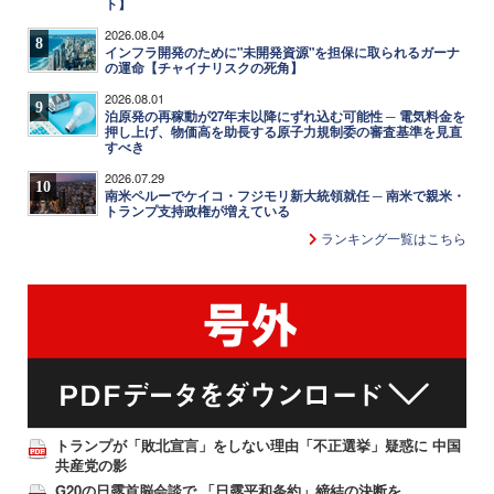
ト】
2026.08.04
8
インフラ開発のために"未開発資源"を担保に取られるガーナ
の運命【チャイナリスクの死角】
2026.08.01
9
泊原発の再稼動が27年末以降にずれ込む可能性 ─ 電気料金を
押し上げ、物価高を助長する原子力規制委の審査基準を見直
すべき
2026.07.29
10
南米ペルーでケイコ・フジモリ新大統領就任 ─ 南米で親米・
トランプ支持政権が増えている
ランキング一覧はこちら
トランプが「敗北宣言」をしない理由「不正選挙」疑惑に 中国
共産党の影
G20の日露首脳会談で 「日露平和条約」締結の決断を