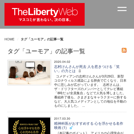
HOME
タグ「ユーモア」の記事一覧
タグ「ユーモア」の記事一覧
2020.04.02
志村けんさんが死去 人を惹きつける「笑
い」の力とは
コメディアンの志村けんさんが3月29日、新型
コロナウィルス感染による肺炎で亡くなり、日本
中に悲しみが広がっています。 志村さんは、
ザ・ドリフターズのメンバーとしてテレビ番組
「8時だョ!全員集合」などで人気を博しました。
番組終了後も、さまざまなキャラクターに扮する
など、大人気コメディアンとしての地位を不動の
ものにしました。 ...
2017.03.30
精神科医がおすすめする 心を浮かせる名作
映画 (1)
《本記事のポイント》 アメリカの心理学会が