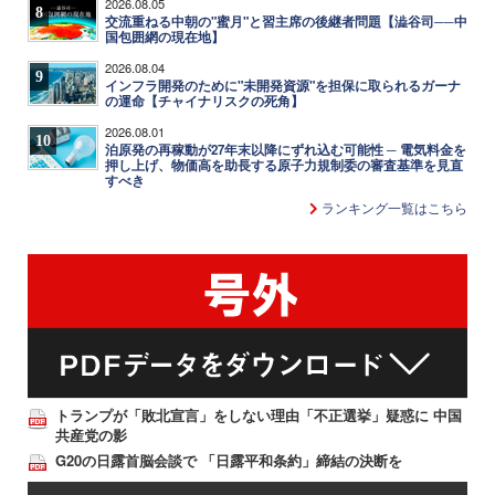
2026.08.05
8
交流重ねる中朝の"蜜月"と習主席の後継者問題【澁谷司──中
国包囲網の現在地】
2026.08.04
9
インフラ開発のために"未開発資源"を担保に取られるガーナ
の運命【チャイナリスクの死角】
2026.08.01
10
泊原発の再稼動が27年末以降にずれ込む可能性 ─ 電気料金を
押し上げ、物価高を助長する原子力規制委の審査基準を見直
すべき
ランキング一覧はこちら
トランプが「敗北宣言」をしない理由「不正選挙」疑惑に 中国
共産党の影
G20の日露首脳会談で 「日露平和条約」締結の決断を