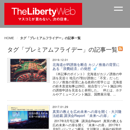
HOME
タグ「プレミアムフライデー」の記事一覧
タグ「プレミアムフライデー」の記事一覧
2019.12.01
北海道がIR誘致を断念 カジノ推進の背景に
ある「浪費経済」の発想
《本記事のポイント》 北海道がカジノ誘致の申
請を見送り 地元の7割が誘致に「不安」だった
カジノ推進の背景にある政府の哲学とは 北海道
の鈴木直道知事は29日、統合型リゾート施設(IR)
の誘致申請を見送ると表明した。 IRとは、ホテ
ルやアミューズメント施設、国際展示場、...
2017.01.29
真実の教えを広め未来への扉を開く - 大川隆
法総裁 講演会Report 「未来への扉」
2017年3月号記事 講演会Report 真実の教えを
広め未来への扉を開く 「未来への扉」 2017年1
月9日 パシフィコ横浜 大川隆法・幸福の科学総