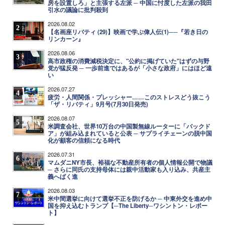
房を設置しろ」と主張する左派 ─ 中国に忖度した左派の我田
引水の議論に批判殺到
2026.08.02
2
【名画座リバティ (29)】映画で学ぶ偉人伝(1)──『若き日の
リンカーン』
2026.08.06
3
高市政権の消費減税決定に、"公約に掲げていた"はずの与野
党が猛反発 ─ 一歩前進ではあるが「小さな政府」にはほど遠
い
2026.07.27
4
疲労・人間関係・プレッシャー……このストレスどう抜こう
「ザ・リバティ」9月号(7月30日発売)
2026.08.07
5
米調査会社、世界10万台の中国製無線ルーターに「バックド
ア」が組み込まれていると公表 ─ サプライチェーンの脱中国
化が顧客の信頼になる時代
2026.07.31
6
マムダニNY市長、裕福な不動産所有者の個人情報公開で物議
─ さらに同氏の支持母体には親中活動家も入り込み、共産主
義へばく進
2026.08.03
7
米中間選挙に向けて選挙不正を防げるか ─ 中東外交を進め中
国を抑え込むトランプ【─The Liberty─ワシントン・レポー
ト】