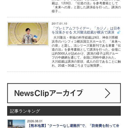
裁は、1月9日、『伝道の法』を参考書籍として
「未来への扉」と題した講演会を行った。講演の
様子...
2017.01.10
「プレミアムフライデー」「カジノ」は日本
を没落させる 大川隆法総裁が横浜で講演
大川隆法・幸福の科学総裁は9日、神奈川県横
浜市のパシフィコ横浜国立大ホールで、「未来へ
の扉」と題し、法シリーズ最新刊である著書『伝
道の法』を参考書籍として講演を行った。会場に
は約5000人が詰めかけ、講演の様子は同グルー
プの中継網を通じて、全国に同時中継された。
大川総裁は講演の冒頭、成人の日であることに触
れ、20歳～30歳ごろまでは無我夢...
記事ランキング
2026.08.01
1
【熊本地震】"クーラーなし避難所"で、「防衛費を削って冷