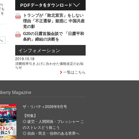
から
でも
）を
トランプが「敗北宣言」をしない
理由「不正選挙」疑惑に 中国共産
党の影
G20の日露首脳会談で 「日露平和
条約」締結の決断を
へ
インフォメーション
2019.10.18
消費税率引き上げに合わせた価格改定のお知
らせ
一覧はこちら
iberty Magazine
ザ・リバティ2026年9月号
【特集】
◎ 疲労・人間関係・プレッシャー こ
のストレスどう抜こう
◎ 自由・民主・信仰のある世界へ