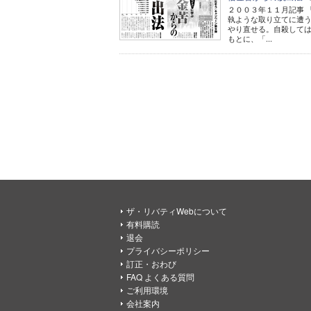
２００３年１１月記事 
執ような取り立てに遭
やり直せる。自殺して
もとに、「...
ザ・リバティWebについて
有料購読
退会
プライバシーポリシー
訂正・おわび
FAQ よくある質問
ご利用環境
会社案内