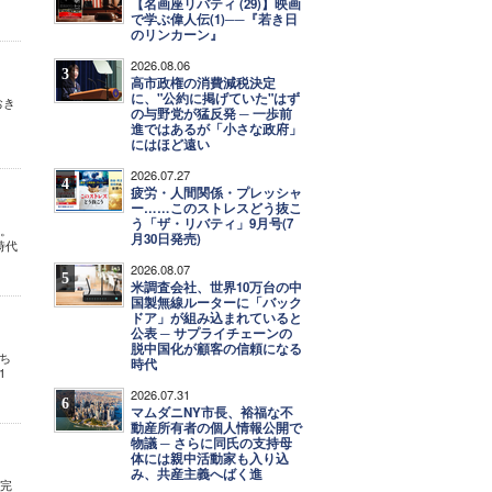
【名画座リバティ (29)】映画
で学ぶ偉人伝(1)──『若き日
のリンカーン』
2026.08.06
3
高市政権の消費減税決定
に、"公約に掲げていた"はず
おき
の与野党が猛反発 ─ 一歩前
進ではあるが「小さな政府」
にはほど遠い
2026.07.27
4
疲労・人間関係・プレッシャ
ー……このストレスどう抜こ
う「ザ・リバティ」9月号(7
う。
月30日発売)
時代
2026.08.07
5
米調査会社、世界10万台の中
国製無線ルーターに「バック
ドア」が組み込まれていると
公表 ─ サプライチェーンの
脱中国化が顧客の信頼になる
満ち
時代
1
2026.07.31
6
マムダニNY市長、裕福な不
動産所有者の個人情報公開で
物議 ─ さらに同氏の支持母
体には親中活動家も入り込
み、共産主義へばく進
 完