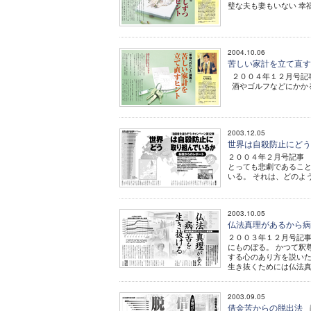
璧な夫も妻もいない 幸福へ
2004.10.06
苦しい家計を立て直
２００４年１２月号記事 
酒やゴルフなどにかかるお
2003.12.05
世界は自殺防止にど
２００４年２月号記事 
とっても悲劇であること
いる。 それは、どのよ
2003.10.05
仏法真理があるから
２００３年１２月号記事
にものぼる。 かつて釈
する心のあり方を説いた
生き抜くためには仏法真理
2003.09.05
借金苦からの脱出法