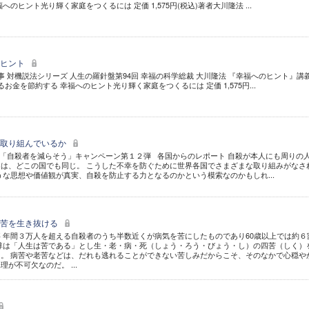
のヒント光り輝く家庭をつくるには 定価 1,575円(税込)著者大川隆法 ...
すヒント
対機説法シリーズ 人生の羅針盤第94回 幸福の科学総裁 大川隆法 『幸福へのヒント』講義(
金を節約する 幸福へのヒント光り輝く家庭をつくるには 定価 1,575円...
う取り組んでいるか
「自殺者を減らそう」キャンペーン第１２弾 各国からのレポート 自殺が本人にも周りの
は、どこの国でも同じ。 こうした不幸を防ぐために世界各国でさまざまな取り組みがなさ
うな思想や価値観が真実、自殺を防止する力となるのかという模索なのかもしれ...
病苦を生き抜ける
 年間３万人を超える自殺者のうち半数近くが病気を苦にしたものであり60歳以上では約６
尊は「人生は苦である」とし生・老・病・死（しょう・ろう・びょう・し）の四苦（しく）
。 病苦や老苦などは、だれも逃れることができない苦しみだからこそ、そのなかで心穏や
が不可欠なのだ。 ...