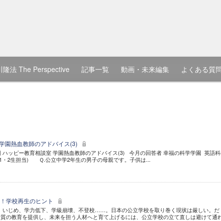
隆法 The Perspective
記事一覧
動画・未来編集
よくある質
 学園熱血教師のアドバイス(3)
3回 ハッピー教育相談室 学園熱血教師のアドバイス(3) 今月の回答者 幸福の科学学園 英語
1・2生担当) Ｑ.公立中学2年生の男子の母親です。子供は...
い！学校再生のヒント
 いじめ、学力低下、学級崩壊、不登校……。日本の公立学校を取り巻く現状は厳しい。だ
良質の教育を提供し、未来を担う人材へと育て上げるには、公立学校の立て直しは避けて通