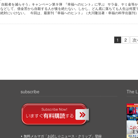
「自殺者を減らそう」キャンペーン第９弾 『幸福へのヒント』に学ぶ サラ金、ヤミ金等
うなどして、借金苦から自殺する人が後を絶たない。しかし、どん底に落ちても人生は何度
は絶対にいけない。 今回は、最新刊『幸福へのヒント』（大川隆法著・幸福の科学出版刊
1
2
次
subscribe
The L
無料メルマガ「お試し☆ニュース・クリップ」登録