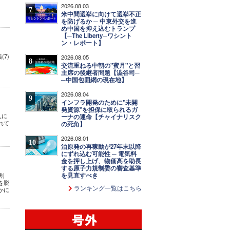
2026.08.03
7
米中間選挙に向けて選挙不正
を防げるか ─ 中東外交を進
め中国を抑え込むトランプ
【─The Liberty─ワシント
ン・レポート】
7)
2026.08.05
8
交流重ねる中朝の"蜜月"と習
主席の後継者問題【澁谷司─
─中国包囲網の現在地】
2026.08.04
9
インフラ開発のために"未開
発資源"を担保に取られるガ
人に
ーナの運命【チャイナリスク
れて
の死角】
2026.08.01
10
泊原発の再稼動が27年末以降
にずれ込む可能性 ─ 電気料
金を押し上げ、物価高を助長
する原子力規制委の審査基準
を見直すべき
割
を脱
ランキング一覧はこちら
かに