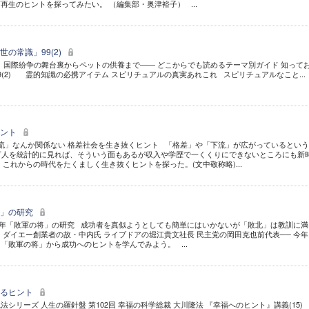
再生のヒントを探ってみたい。 （編集部・奥津裕子） ...
の常識」99(2)
国際紛争の舞台裏からペットの供養まで―― どこからでも読めるテーマ別ガイド 知って
9(2) 霊的知識の必携アイテム スピリチュアルの真実あれこれ スピリチュアルなこと...
ヒント
「下流」なんか関係ない 格差社会を生き抜くヒント 「格差」や「下流」が広がっているとい
万人を統計的に見れば、そういう面もあるが収入や学歴で一くくりにできないところにも新
 これからの時代をたくましく生き抜くヒントを探った。(文中敬称略)...
将」の研究
2005年「敗軍の将」の研究 成功者を真似ようとしても簡単にはいかないが「敗北」は教訓に
 ダイエー創業者の故・中内氏 ライブドアの堀江貴文社長 民主党の岡田克也前代表── 今年
「敗軍の将」から成功へのヒントを学んでみよう。 ...
するヒント
説法シリーズ 人生の羅針盤 第102回 幸福の科学総裁 大川隆法 『幸福へのヒント』講義(15)