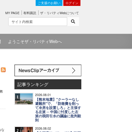
ご支援のお願い
ログイン
MY PAGE
有料購読
ザ・リバティWebについて
問
ようこそザ・リバティWebへ
記事ランキング
科教
2026.08.01
1
【熊本地震】"クーラーなし
避難所"で、「防衛費を削っ
て冷房を設置しろ」と主張す
る左派 ─ 中国に忖度した左
派の我田引水の議論に批判殺
到
2026.08.02
れな
2