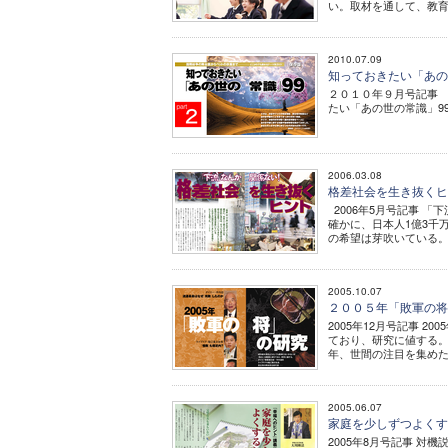
い。取材を通して、教育
2010.07.09
知っておきたい「あの世
２０１０年９月号記事 
たい「あの世の常識」9
2006.03.08
格差社会を生き抜く
2006年5月号記事 
確かに、日本人1億3千
の希望は芽吹いている。
2005.10.07
２００５年「敗軍の
2005年12月号記事 
ており、研究に値する。
年、世間の注目を集めた
2005.06.07
家庭を少しずつよく
2005年8月号記事 対機