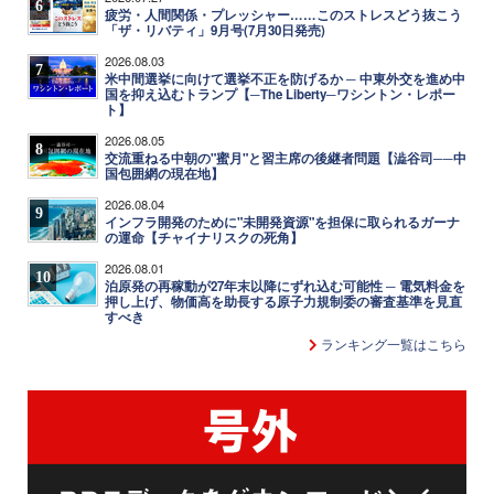
6
疲労・人間関係・プレッシャー……このストレスどう抜こう
「ザ・リバティ」9月号(7月30日発売)
2026.08.03
7
米中間選挙に向けて選挙不正を防げるか ─ 中東外交を進め中
国を抑え込むトランプ【─The Liberty─ワシントン・レポー
ト】
2026.08.05
8
交流重ねる中朝の"蜜月"と習主席の後継者問題【澁谷司──中
国包囲網の現在地】
2026.08.04
9
インフラ開発のために"未開発資源"を担保に取られるガーナ
の運命【チャイナリスクの死角】
2026.08.01
10
泊原発の再稼動が27年末以降にずれ込む可能性 ─ 電気料金を
押し上げ、物価高を助長する原子力規制委の審査基準を見直
すべき
ランキング一覧はこちら