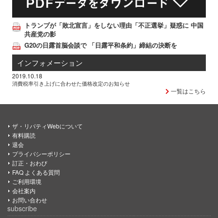
トランプが「敗北宣言」をしない理由「不正選挙」疑惑に 中国
共産党の影
G20の日露首脳会談で 「日露平和条約」締結の決断を
インフォメーション
2019.10.18
消費税率引き上げに合わせた価格改定のお知らせ
一覧はこちら
ザ・リバティWebについて
有料購読
退会
プライバシーポリシー
訂正・おわび
FAQ よくある質問
ご利用環境
会社案内
お問い合わせ
subscribe