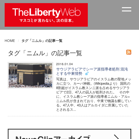
HOME
タグ「ニムル」の記事一覧
タグ「ニムル」の記事一覧
2016.01.04
サウジアラビアでシーア派指導者処刑 混沌
とする中東情勢
写真は、サウジアラビアのイスラム教の聖地メッ
カに立つ、カーパ神殿。(Wikipediaより) 国民の
8割超がイスラム教スンニ派を占めるサウジアラ
ビアで2日、47人の囚人が処刑された。 その中
に、イスラム教シーア派の指導者ニムル・アル=
ニムル氏が含まれており、中東で物議を醸してい
る。47人中、43人はアルカイダに所属していた
とされるス...