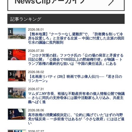
記事ランキング
2026.08.01
1
【熊本地震】"クーラーなし避難所"で、「防衛費を削って冷
房を設置しろ」と主張する左派 ─ 中国に忖度した左派の我田
引水の議論に批判殺到
2026.07.30
2
「コロナ対策の顔」ファウチ氏の「公の場の発言と矛盾する
日記公開」「公聴会で100回以上の黙秘権行使」が物議 ─ ト
ランプ政権の最終的な狙いは「中国の責任追及」にある
2026.08.02
3
【名画座リバティ (29)】映画で学ぶ偉人伝(1)──『若き日の
リンカーン』
2026.07.31
4
マムダニNY市長、裕福な不動産所有者の個人情報公開で物議
─ さらに同氏の支持母体には親中活動家も入り込み、共産主
義へばく進
2026.08.06
5
高市政権の消費減税決定に、"公約に掲げていた"はずの与野
党が猛反発 ─ 一歩前進ではあるが「小さな政府」にはほど遠
い
2026.07.27