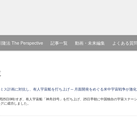
隆法 The Perspective
記事一覧
動画・未来編集
よくある質
覧
ミス計画に対抗し、有人宇宙船を打ち上げ ─ 月面開発をめぐる米中宇宙戦争が激化
時間25日0時)すぎ、有人宇宙船「神舟23号」を打ち上げ、25日早朝に中国独自の宇宙ステー
ングに成功しました。