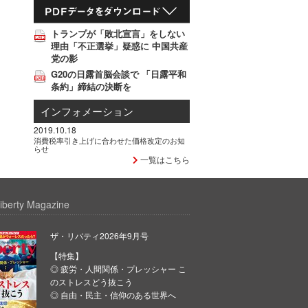
トランプが「敗北宣言」をしない
理由「不正選挙」疑惑に 中国共産
党の影
G20の日露首脳会談で 「日露平和
条約」締結の決断を
インフォメーション
2019.10.18
消費税率引き上げに合わせた価格改定のお知
らせ
一覧はこちら
iberty Magazine
ザ・リバティ2026年9月号
【特集】
◎ 疲労・人間関係・プレッシャー こ
のストレスどう抜こう
◎ 自由・民主・信仰のある世界へ