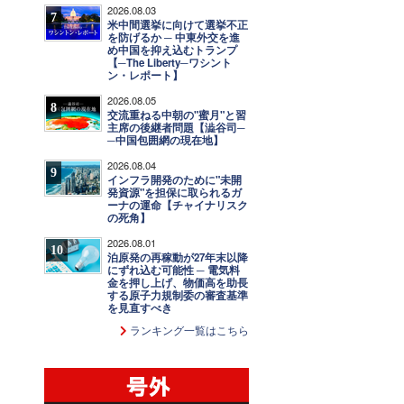
2026.08.03
7
米中間選挙に向けて選挙不正
を防げるか ─ 中東外交を進
め中国を抑え込むトランプ
【─The Liberty─ワシント
ン・レポート】
2026.08.05
8
交流重ねる中朝の"蜜月"と習
主席の後継者問題【澁谷司─
─中国包囲網の現在地】
2026.08.04
9
インフラ開発のために"未開
発資源"を担保に取られるガ
ーナの運命【チャイナリスク
の死角】
2026.08.01
10
泊原発の再稼動が27年末以降
にずれ込む可能性 ─ 電気料
金を押し上げ、物価高を助長
する原子力規制委の審査基準
を見直すべき
ランキング一覧はこちら