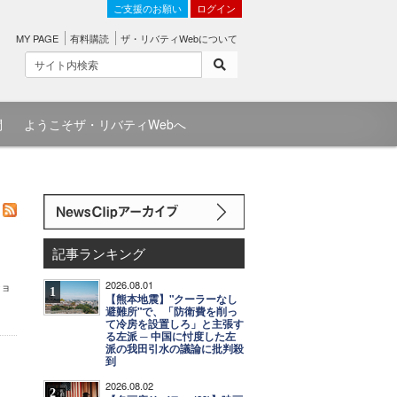
ご支援のお願い
ログイン
MY PAGE
有料購読
ザ・リバティWebについて
問
ようこそザ・リバティWebへ
記事ランキング
2026.08.01
ショ
1
【熊本地震】"クーラーなし
避難所"で、「防衛費を削っ
て冷房を設置しろ」と主張す
る左派 ─ 中国に忖度した左
派の我田引水の議論に批判殺
到
2026.08.02
2