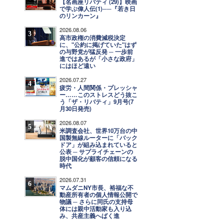
【名画座リバティ (29)】映画
で学ぶ偉人伝(1)──『若き日
のリンカーン』
2026.08.06
3
高市政権の消費減税決定
に、"公約に掲げていた"はず
の与野党が猛反発 ─ 一歩前
進ではあるが「小さな政府」
にはほど遠い
2026.07.27
4
疲労・人間関係・プレッシャ
ー……このストレスどう抜こ
う「ザ・リバティ」9月号(7
月30日発売)
2026.08.07
5
米調査会社、世界10万台の中
国製無線ルーターに「バック
ドア」が組み込まれていると
公表 ─ サプライチェーンの
脱中国化が顧客の信頼になる
時代
2026.07.31
6
マムダニNY市長、裕福な不
動産所有者の個人情報公開で
物議 ─ さらに同氏の支持母
体には親中活動家も入り込
み、共産主義へばく進