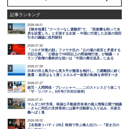
記事ランキング
2026.08.01
1
【熊本地震】"クーラーなし避難所"で、「防衛費を削って冷
房を設置しろ」と主張する左派 ─ 中国に忖度した左派の我田
引水の議論に批判殺到
2026.07.30
2
「コロナ対策の顔」ファウチ氏の「公の場の発言と矛盾する
日記公開」「公聴会で100回以上の黙秘権行使」が物議 ─ ト
ランプ政権の最終的な狙いは「中国の責任追及」にある
2026.07.29
3
日本の洋上風力から英大手が撤退を検討し、三菱離脱に続く
激震 ─ 政府はもう潔くエネルギー政策の転換を表明すべき
2026.07.27
4
疲労・人間関係・プレッシャー……このストレスどう抜こう
「ザ・リバティ」9月号(7月30日発売)
2026.07.31
5
マムダニNY市長、裕福な不動産所有者の個人情報公開で物議
─ さらに同氏の支持母体には親中活動家も入り込み、共産主
義へばく進
2026.08.02
6
【名画座リバティ (29)】映画で学ぶ偉人伝(1)──『若き日の
リンカーン』