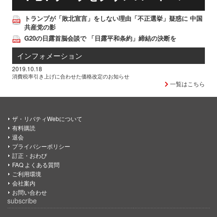
トランプが「敗北宣言」をしない理由「不正選挙」疑惑に 中国
共産党の影
G20の日露首脳会談で 「日露平和条約」締結の決断を
インフォメーション
2019.10.18
消費税率引き上げに合わせた価格改定のお知らせ
一覧はこちら
ザ・リバティWebについて
有料購読
退会
プライバシーポリシー
訂正・おわび
FAQ よくある質問
ご利用環境
会社案内
お問い合わせ
subscribe