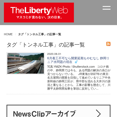
HOME
タグ「トンネル工事」の記事一覧
タグ「トンネル工事」の記事一覧
2020.06.01
6月着工不可なら開業延期もやむなし 静岡リ
ニア水問題の現在
写真:YMZK-Photo / Shutterstock.com コロナ禍
の中、静岡県では今も、ある問題の解決の糸口が
見つからないでいる。 JR東海が2027年の東京-
名古屋間の開業を目指して進めているリニア中央
新幹線の静岡工区が、県中部を流れる大井川の源
流と重なることから、工事の影響を懸念して、川
勝平太静岡県知事を筆頭に反対してい...