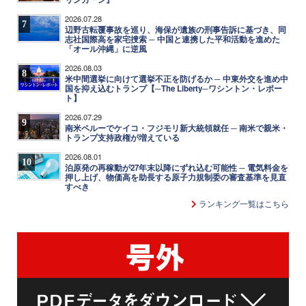
2026.07.28
7
辺野古転覆事故を巡り、海保が遺族の刑事告訴に基づき、同
志社国際高を家宅捜索 ─ 中国と連携した平和活動を進めた
「オール沖縄」に逆風
2026.08.03
8
米中間選挙に向けて選挙不正を防げるか ─ 中東外交を進め中
国を抑え込むトランプ【─The Liberty─ワシントン・レポー
ト】
2026.07.29
9
南米ペルーでケイコ・フジモリ新大統領就任 ─ 南米で親米・
トランプ支持政権が増えている
2026.08.01
10
泊原発の再稼動が27年末以降にずれ込む可能性 ─ 電気料金を
押し上げ、物価高を助長する原子力規制委の審査基準を見直
すべき
ランキング一覧はこちら