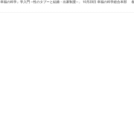
幸福の科学』学入門 ─性のタブーと結婚・出家制度─」 10月23日 幸福の科学総合本部 