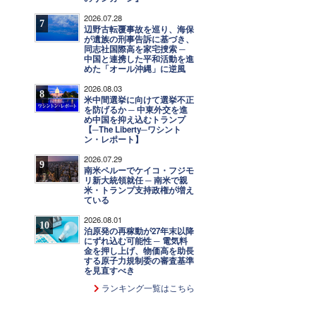
2026.07.28
7
辺野古転覆事故を巡り、海保
が遺族の刑事告訴に基づき、
同志社国際高を家宅捜索 ─
中国と連携した平和活動を進
めた「オール沖縄」に逆風
2026.08.03
8
米中間選挙に向けて選挙不正
を防げるか ─ 中東外交を進
め中国を抑え込むトランプ
【─The Liberty─ワシント
ン・レポート】
2026.07.29
9
南米ペルーでケイコ・フジモ
リ新大統領就任 ─ 南米で親
米・トランプ支持政権が増え
ている
2026.08.01
10
泊原発の再稼動が27年末以降
にずれ込む可能性 ─ 電気料
金を押し上げ、物価高を助長
する原子力規制委の審査基準
を見直すべき
ランキング一覧はこちら