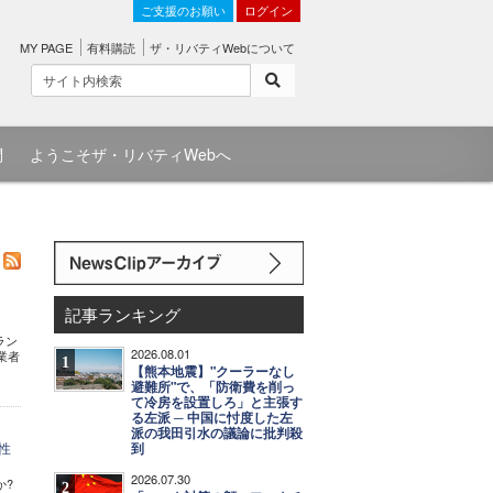
ご支援のお願い
ログイン
MY PAGE
有料購読
ザ・リバティWebについて
問
ようこそザ・リバティWebへ
記事ランキング
イラン
2026.08.01
業者
1
【熊本地震】"クーラーなし
避難所"で、「防衛費を削っ
て冷房を設置しろ」と主張す
る左派 ─ 中国に忖度した左
派の我田引水の議論に批判殺
性
到
2026.07.30
か?
2