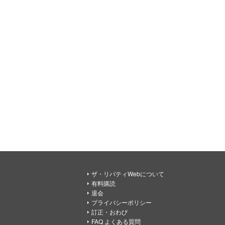
ザ・リバティWebについて
有料購読
退会
プライバシーポリシー
訂正・おわび
FAQ よくある質問