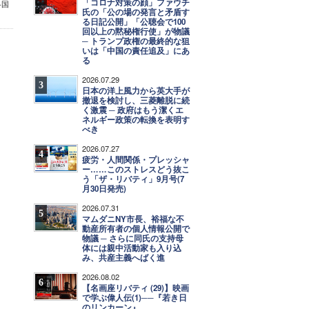
「コロナ対策の顔」ファウチ
各国
氏の「公の場の発言と矛盾す
る日記公開」「公聴会で100
回以上の黙秘権行使」が物議
─ トランプ政権の最終的な狙
いは「中国の責任追及」にあ
る
2026.07.29
3
日本の洋上風力から英大手が
撤退を検討し、三菱離脱に続
く激震 ─ 政府はもう潔くエ
ネルギー政策の転換を表明す
べき
2026.07.27
4
疲労・人間関係・プレッシャ
ー……このストレスどう抜こ
う「ザ・リバティ」9月号(7
月30日発売)
2026.07.31
5
マムダニNY市長、裕福な不
動産所有者の個人情報公開で
物議 ─ さらに同氏の支持母
体には親中活動家も入り込
み、共産主義へばく進
2026.08.02
6
【名画座リバティ (29)】映画
で学ぶ偉人伝(1)──『若き日
のリンカーン』