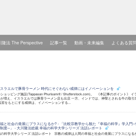
隆法 The Perspective
記事一覧
動画・未来編集
よくある質
スラエルで豚骨ラーメン 時代にそぐわない戒律にはイノベーションを
ング施設(Tappasan Phurisamrit / Shutterstock.com)。 《本記事のポイント》 
が増え、イスラエルでは豚骨ラーメン店も出店 一方、インドでは、神聖とされる牛の取引
風習をもとにする戒律は、イノベーションする...
福と社会の発展にプラスになるか? - 「比較宗教学から観た『幸福の科学』学入門─
制度─」 - 大川隆法総裁 幸福の科学大学シリーズ 法話レポート
幸福の科学大学シリーズ 法話レポート 宗教の戒律は人間の幸福と社会の発展にプラスになる