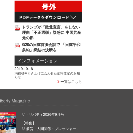
トランプが「敗北宣言」をしない
理由「不正選挙」疑惑に 中国共産
党の影
G20の日露首脳会談で 「日露平和
条約」締結の決断を
インフォメーション
2019.10.18
消費税率引き上げに合わせた価格改定のお知
らせ
一覧はこちら
iberty Magazine
ザ・リバティ2026年9月号
【特集】
◎ 疲労・人間関係・プレッシャー こ