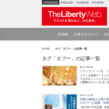
JAPANESE
ENGLISH
CHINESE
OTHERS
HOME
記事カテゴリー
大川
HOME
タグ「タブー」の記事一覧
タグ「タブー」の記事一覧
2017.09.02
イランでペット犬、イ
イランの首都テヘランのショッピ
では犬をペットにする人
が襲撃されている 古い
2013.11.22
宗教の戒律は人間の幸
のタブーと結婚・出家
2014年1月号記事 