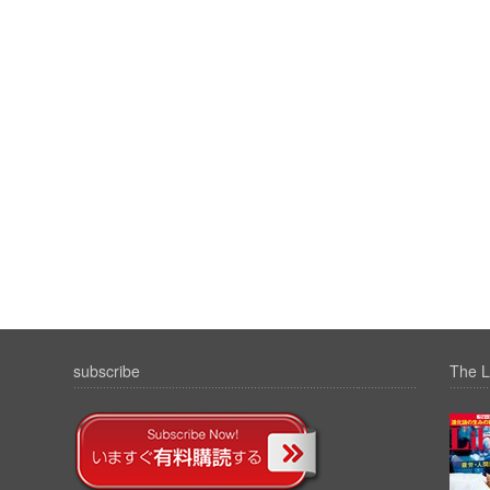
subscribe
The L