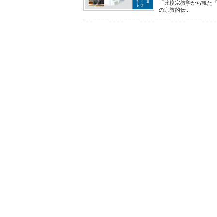
「比較宗教学から観た『
の宗教的伝...