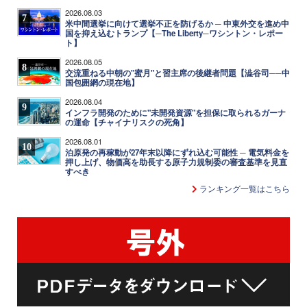
2026.08.03
7
米中間選挙に向けて選挙不正を防げるか ─ 中東外交を進め中
国を抑え込むトランプ【─The Liberty─ワシントン・レポー
ト】
2026.08.05
8
交流重ねる中朝の"蜜月"と習主席の後継者問題【澁谷司──中
国包囲網の現在地】
2026.08.04
9
インフラ開発のために"未開発資源"を担保に取られるガーナ
の運命【チャイナリスクの死角】
2026.08.01
10
泊原発の再稼動が27年末以降にずれ込む可能性 ─ 電気料金を
押し上げ、物価高を助長する原子力規制委の審査基準を見直
すべき
ランキング一覧はこちら