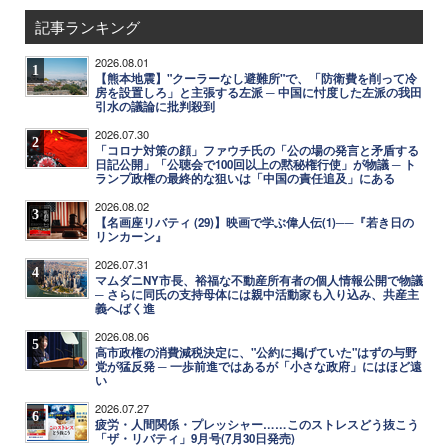
記事ランキング
2026.08.01
1
【熊本地震】"クーラーなし避難所"で、「防衛費を削って冷
房を設置しろ」と主張する左派 ─ 中国に忖度した左派の我田
引水の議論に批判殺到
2026.07.30
2
「コロナ対策の顔」ファウチ氏の「公の場の発言と矛盾する
日記公開」「公聴会で100回以上の黙秘権行使」が物議 ─ ト
ランプ政権の最終的な狙いは「中国の責任追及」にある
2026.08.02
3
【名画座リバティ (29)】映画で学ぶ偉人伝(1)──『若き日の
リンカーン』
2026.07.31
4
マムダニNY市長、裕福な不動産所有者の個人情報公開で物議
─ さらに同氏の支持母体には親中活動家も入り込み、共産主
義へばく進
2026.08.06
5
高市政権の消費減税決定に、"公約に掲げていた"はずの与野
党が猛反発 ─ 一歩前進ではあるが「小さな政府」にはほど遠
い
2026.07.27
6
疲労・人間関係・プレッシャー……このストレスどう抜こう
「ザ・リバティ」9月号(7月30日発売)