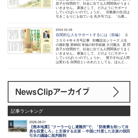
息子が自閉的で、社会に出ても人間関係がうまく
いきません。 家族として、どのようにサポート
していけばいいのでしょうか。 宗教家の生活は
引きこもりにも似ている 先月号では、「仏教...
2004.02.06
自閉的な人をサポートするには（前編）
２００４年４月号記事 対機説法シリーズ 人生
の羅針盤 第86回 幸福の科学総裁 大川隆法 質 問
息子が自閉的で、社会に出ても人間関係がうまく
いきません。 家族として、どのようにサポート
していけばいいのでしょうか。 努力すれば人間
は変わる 自閉症といわれたとしても、ほんと...
記事ランキング
2026.08.01
1
【熊本地震】"クーラーなし避難所"で、「防衛費を削って冷
房を設置しろ」と主張する左派 ─ 中国に忖度した左派の我田
引水の議論に批判殺到