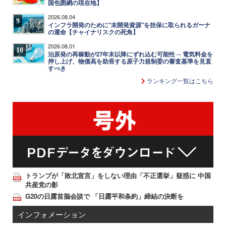
国包囲網の現在地】
2026.08.04
9
インフラ開発のために"未開発資源"を担保に取られるガーナ
の運命【チャイナリスクの死角】
2026.08.01
10
泊原発の再稼動が27年末以降にずれ込む可能性 ─ 電気料金を
押し上げ、物価高を助長する原子力規制委の審査基準を見直
すべき
ランキング一覧はこちら
トランプが「敗北宣言」をしない理由「不正選挙」疑惑に 中国
共産党の影
G20の日露首脳会談で 「日露平和条約」締結の決断を
インフォメーション