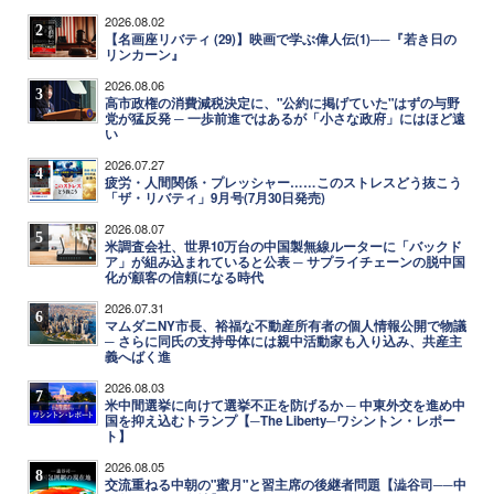
2026.08.02
2
【名画座リバティ (29)】映画で学ぶ偉人伝(1)──『若き日の
リンカーン』
2026.08.06
3
高市政権の消費減税決定に、"公約に掲げていた"はずの与野
党が猛反発 ─ 一歩前進ではあるが「小さな政府」にはほど遠
い
2026.07.27
4
疲労・人間関係・プレッシャー……このストレスどう抜こう
「ザ・リバティ」9月号(7月30日発売)
2026.08.07
5
米調査会社、世界10万台の中国製無線ルーターに「バックド
ア」が組み込まれていると公表 ─ サプライチェーンの脱中国
化が顧客の信頼になる時代
2026.07.31
6
マムダニNY市長、裕福な不動産所有者の個人情報公開で物議
─ さらに同氏の支持母体には親中活動家も入り込み、共産主
義へばく進
2026.08.03
7
米中間選挙に向けて選挙不正を防げるか ─ 中東外交を進め中
国を抑え込むトランプ【─The Liberty─ワシントン・レポー
ト】
2026.08.05
8
交流重ねる中朝の"蜜月"と習主席の後継者問題【澁谷司──中