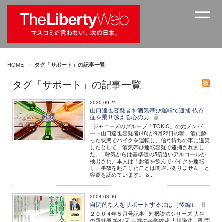
HOME
タグ「サポート」の記事一覧
タグ「サポート」の記事一覧
2020.09.24
山口達也容疑者を酒気帯び運転で逮捕 依存
症を乗り越える心の力
ジャニーズのグループ「TOKIO」の元メンバ
ー・山口達也容疑者(48)が9月22日の朝、酒に酔
った状態でバイクを運転し、信号待ちの車に追突
したとして、酒気帯び運転容疑で逮捕されまし
た。 呼気からは基準値の5倍近いアルコールが
検出され、本人は「お酒を飲んでバイクを運転
し、事故を起こしたことは間違いありません」と
容疑を認めています。 &...
2004.03.06
自閉的な人をサポートするには（後編）
２００４年５月号記事 対機説法シリーズ 人生
の羅針盤 第87回 幸福の科学総裁 大川隆法 質 問