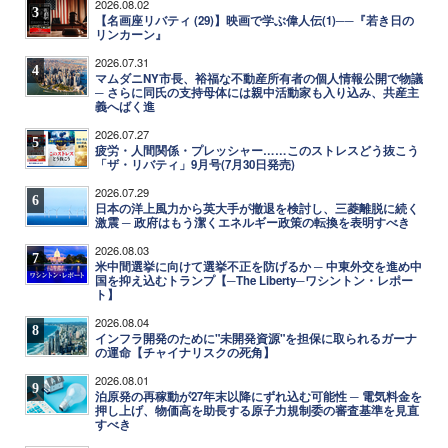
2026.08.02
3
【名画座リバティ (29)】映画で学ぶ偉人伝(1)──『若き日の
リンカーン』
2026.07.31
4
マムダニNY市長、裕福な不動産所有者の個人情報公開で物議
─ さらに同氏の支持母体には親中活動家も入り込み、共産主
義へばく進
2026.07.27
5
疲労・人間関係・プレッシャー……このストレスどう抜こう
「ザ・リバティ」9月号(7月30日発売)
2026.07.29
6
日本の洋上風力から英大手が撤退を検討し、三菱離脱に続く
激震 ─ 政府はもう潔くエネルギー政策の転換を表明すべき
2026.08.03
7
米中間選挙に向けて選挙不正を防げるか ─ 中東外交を進め中
国を抑え込むトランプ【─The Liberty─ワシントン・レポー
ト】
2026.08.04
8
インフラ開発のために"未開発資源"を担保に取られるガーナ
の運命【チャイナリスクの死角】
2026.08.01
9
泊原発の再稼動が27年末以降にずれ込む可能性 ─ 電気料金を
押し上げ、物価高を助長する原子力規制委の審査基準を見直
すべき