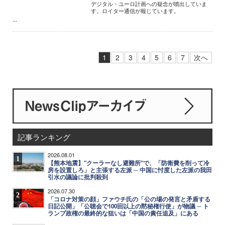
デジタル・ユーロ計画への疑念が噴出していま
す。ロイター通信が報じています。
...
1
2
3
4
5
6
7
次へ
記事ランキング
2026.08.01
1
【熊本地震】"クーラーなし避難所"で、「防衛費を削って冷
房を設置しろ」と主張する左派 ─ 中国に忖度した左派の我田
引水の議論に批判殺到
2026.07.30
2
「コロナ対策の顔」ファウチ氏の「公の場の発言と矛盾する
日記公開」「公聴会で100回以上の黙秘権行使」が物議 ─ ト
ランプ政権の最終的な狙いは「中国の責任追及」にある