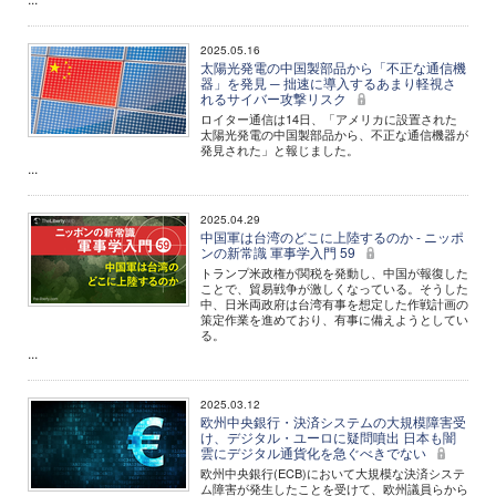
2025.05.16
太陽光発電の中国製部品から「不正な通信機
器」を発見 ─ 拙速に導入するあまり軽視さ
れるサイバー攻撃リスク
ロイター通信は14日、「アメリカに設置された
太陽光発電の中国製部品から、不正な通信機器が
発見された」と報じました。
...
2025.04.29
中国軍は台湾のどこに上陸するのか - ニッポ
ンの新常識 軍事学入門 59
トランプ米政権が関税を発動し、中国が報復した
ことで、貿易戦争が激しくなっている。そうした
中、日米両政府は台湾有事を想定した作戦計画の
策定作業を進めており、有事に備えようとしてい
る。
...
2025.03.12
欧州中央銀行・決済システムの大規模障害受
け、デジタル・ユーロに疑問噴出 日本も闇
雲にデジタル通貨化を急ぐべきでない
欧州中央銀行(ECB)において大規模な決済システ
ム障害が発生したことを受けて、欧州議員らから