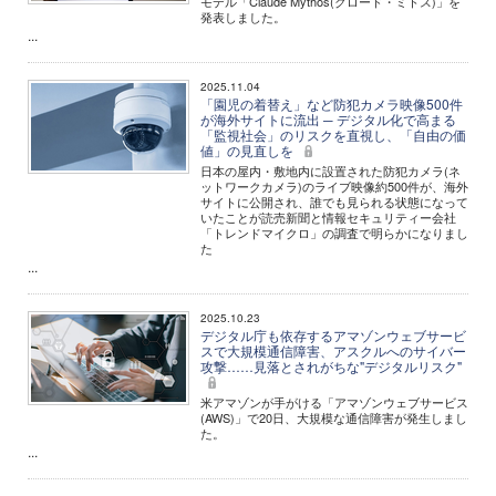
モデル「Claude Mythos(クロード・ミトス)」を
発表しました。
...
2025.11.04
「園児の着替え」など防犯カメラ映像500件
が海外サイトに流出 ─ デジタル化で高まる
「監視社会」のリスクを直視し、「自由の価
値」の見直しを
日本の屋内・敷地内に設置された防犯カメラ(ネ
ットワークカメラ)のライブ映像約500件が、海外
サイトに公開され、誰でも見られる状態になって
いたことが読売新聞と情報セキュリティー会社
「トレンドマイクロ」の調査で明らかになりまし
た
...
2025.10.23
デジタル庁も依存するアマゾンウェブサービ
スで大規模通信障害、アスクルへのサイバー
攻撃……見落とされがちな"デジタルリスク"
米アマゾンが手がける「アマゾンウェブサービス
(AWS)」で20日、大規模な通信障害が発生しまし
た。
...