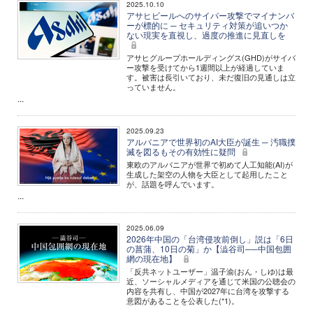
2025.10.10
アサヒビールへのサイバー攻撃でマイナンバ
ーが標的に ─ セキュリティ対策が追いつか
ない現実を直視し、過度の推進に見直しを
アサヒグループホールディングス(GHD)がサイバ
ー攻撃を受けてから1週間以上が経過していま
す。被害は長引いており、未だ復旧の見通しは立
っていません。
...
2025.09.23
アルバニアで世界初のAI大臣が誕生 ─ 汚職撲
滅を図るもその有効性に疑問
東欧のアルバニアが世界で初めて人工知能(AI)が
生成した架空の人物を大臣として起用したこと
が、話題を呼んでいます。
...
2025.06.09
2026年中国の「台湾侵攻前倒し」説は「6日
の菖蒲、10日の菊」か【澁谷司──中国包囲
網の現在地】
「反共ネットユーザー」温子渝(おん・しゆ)は最
近、ソーシャルメディアを通じて米国の公聴会の
内容を共有し、中国が2027年に台湾を攻撃する
意図があることを公表した(*1)。
...