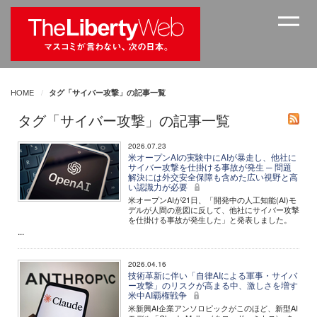
HOME
タグ「サイバー攻撃」の記事一覧
タグ「サイバー攻撃」の記事一覧
2026.07.23
米オープンAIの実験中にAIが暴走し、他社に
サイバー攻撃を仕掛ける事故が発生 ─ 問題
解決には外交安全保障も含めた広い視野と高
い認識力が必要
米オープンAIが21日、「開発中の人工知能(AI)モ
デルが人間の意図に反して、他社にサイバー攻撃
を仕掛ける事故が発生した」と発表しました。
...
2026.04.16
技術革新に伴い「自律AIによる軍事・サイバ
ー攻撃」のリスクが高まる中、激しさを増す
米中AI覇権戦争
米新興AI企業アンソロピックがこのほど、新型AI